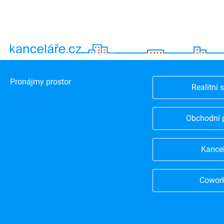
Pronájmy prostor
Realitní 
Obchodní 
Kance
Cowor