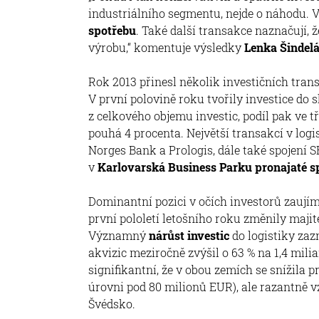
industriálního segmentu, nejde o náhodu. 
spotřebu
. Také další transakce naznačují, ž
výrobu,“ komentuje výsledky
Lenka Šindel
Rok 2013 přinesl několik investičních tra
V první polovině roku tvořily investice do
z celkového objemu investic, podíl pak ve tř
pouhá 4 procenta. Největší transakcí v log
Norges Bank a Prologis, dále také spojení
v
Karlovarská Business Parku pronajaté sp
Dominantní pozici v očích investorů zaujím
první pololetí letošního roku změnily majit
Významný
nárůst investic
do logistiky za
akvizic meziročně zvýšil o 63 % na 1,4 mili
signifikantní, že v obou zemích se snížila
úrovni pod 80 milionů EUR), ale razantně vzr
Švédsko.