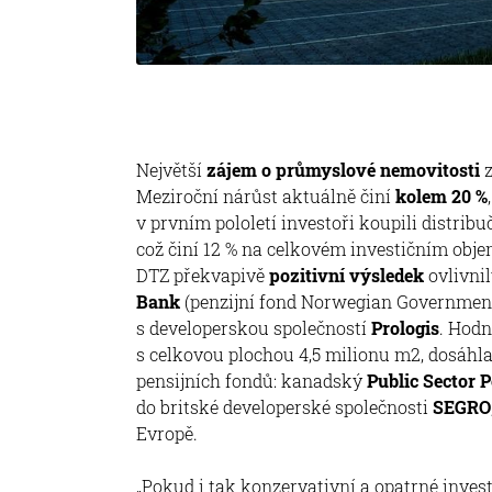
Největší
zájem o průmyslové nemovitosti
Meziroční nárůst aktuálně činí
kolem 20 %
v prvním pololetí investoři koupili distrib
což činí 12 % na celkovém investičním obj
DTZ překvapivě
pozitivní výsledek
ovlivni
Bank
(penzijní fond Norwegian Government 
s developerskou společností
Prologis
. Hodn
s celkovou plochou 4,5 milionu m2, dosáhla
pensijních fondů: kanadský
Public Sector 
do britské developerské společnosti
SEGRO
Evropě.
„Pokud i tak konzervativní a opatrné investi