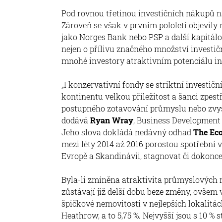
Pod rovnou třetinou investičních nákupů na
Zároveň se však v prvním pololetí objevily
jako Norges Bank nebo PSP a další kapitálo
nejen o přílivu značného množství investičn
mnohé investory atraktivním potenciálu in
„I konzervativní fondy se striktní investičn
kontinentu velkou příležitost a šanci zpestř
postupného zotavování průmyslu nebo zvyšo
dodává
Ryan Wray
, Business Development 
Jeho slova dokládá nedávný odhad
The Eco
mezi léty 2014 až 2016 porostou spotřební v
Evropě a Skandinávii, stagnovat či dokonc
Byla-li zmíněna atraktivita průmyslových ne
zůstávají již delší dobu beze změny, ovše
špičkové nemovitosti v nejlepších lokalitác
Heathrow, a to 5,75 %. Nejvyšší jsou s 10 % 