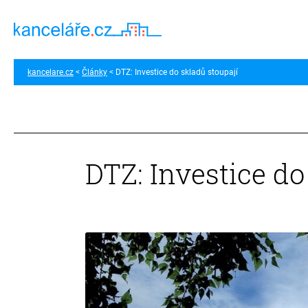
kancelare.cz
Články
DTZ: Investice do skladů stoupají
DTZ: Investice do