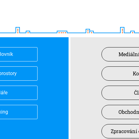
Mediální
slovník
Ko
prostory
Č
láře
Obchodn
king
Zpracování 