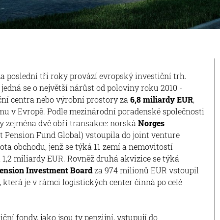
za poslední tři roky provází evropský investiční trh.
, jedná se o největší nárůst od poloviny roku 2010 -
uční centra nebo výrobní prostory za
6,8 miliardy EUR
,
emu v Evropě. Podle mezinárodní poradenské společnosti
ly zejména dvě obří transakce: norská
Norges
Pension Fund Global) vstoupila do joint venture
ota obchodu, jenž se týká 11 zemí a nemovitostí
 1,2 miliardy EUR. Rovněž druhá akvizice se týká
Pension Investment Board
za 974 milionů EUR vstoupil
, která je v rámci logistických center činná po celé
ční fondy, jako jsou ty penzijní, vstupují do