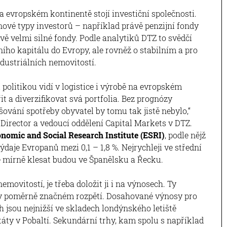
 evropském kontinentě stojí investiční společnosti.
 nové typy investorů – například právě penzijní fondy
vě velmi silné fondy. Podle analytiků DTZ to svědčí
ího kapitálu do Evropy, ale rovněž o stabilním a pro
dustriálních nemovitostí.
í politikou vidí v logistice i výrobě na evropském
it a diverzifikovat svá portfolia. Bez prognózy
vání spotřeby obyvatel by tomu tak jistě nebylo,“
Director a vedoucí oddělení Capital Markets v DTZ.
nomic and Social Research Institute (ESRI)
, podle nějž
ýdaje Evropanů mezi 0,1 – 1,8 %. Nejrychleji ve střední
e mírně klesat budou ve Španělsku a Řecku.
movitostí, je třeba doložit ji i na výnosech. Ty
m v poměrně značném rozpětí. Dosahované výnosy pro
h jsou nejnižší ve skladech londýnského letiště
státy v Pobaltí. Sekundární trhy, kam spolu s například