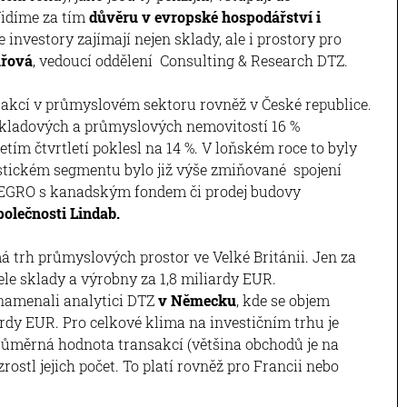
Vidíme za tím
důvěru v evropské hospodářství i
e investory zajímají nejen sklady, ale i prostory pro
ářová
, vedoucí oddělení Consulting & Research DTZ.
nsakcí v průmyslovém sektoru rovněž v České republice.
 skladových a průmyslových nemovitostí 16 %
etím čtvrtletí poklesl na 14 %. V loňském roce to byly
istickém segmentu bylo již výše zmiňované spojení
 SEGRO s kanadským fondem či prodej budovy
olečnosti Lindab.
á trh průmyslových prostor ve Velké Británii. Jen za
ele sklady a výrobny za 1,8 miliardy EUR.
znamenali analytici DTZ
v Německu
, kde se objem
ardy EUR. Pro celkové klima na investičním trhu je
 průměrná hodnota transakcí (většina obchodů je na
ostl jejich počet. To platí rovněž pro Francii nebo