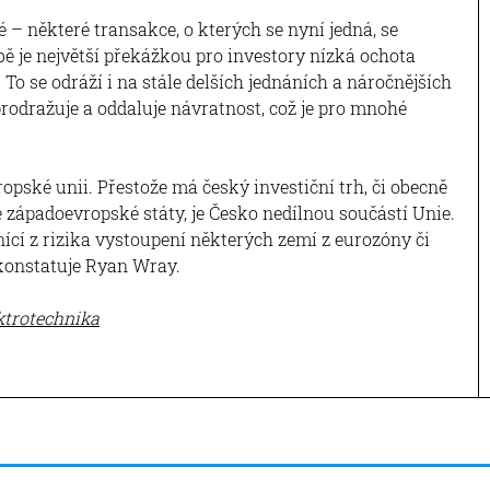
 – některé transakce, o kterých se nyní jedná, se
bě je největší překážkou pro investory nízká ochota
To se odráží i na stále delších jednáních a náročnějších
prodražuje a oddaluje návratnost, což je pro mnohé
opské unii. Přestože má český investiční trh, či obecně
é západoevropské státy, je Česko nedílnou součástí Unie.
nící z rizika vystoupení některých zemí z eurozóny či
 konstatuje Ryan Wray.
ktrotechnika