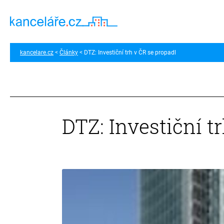
kancelare.cz
Články
DTZ: Investiční trh v ČR se propadl
DTZ: Investiční t