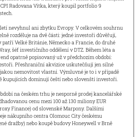
CPI Radovana Vítka, který koupil portfolio 9
stech.
rtletí nevyhnul ani zbytku Evropy. V celkovém souhrnu
elně rozděluje na dvě části: jedné investoři důvěřují,
y patří Velké Británie, Německo a Francie, do druhé
 Wray, šéf investičního oddělení v DTZ. Během léta a
trend opatrně popisovaný už v předchozím období:
toři. Přeshraniční akvizice uskutečňují jen silné
jakou nemovitost vlastní. Výmluvné je to i v případě
ně kupujících dominují čeští nebo slovenští investoři.
období na českém trhu je nesporně prodej kancelářské
 odhadovanou cenu mezi 100 až 130 miliony EUR
Proxy Finance) od slovenské Marpony. Dalšími
eje nákupního centra Olomouc City českému
cené dražby) nebo koupě budovy Honeywell v Brně