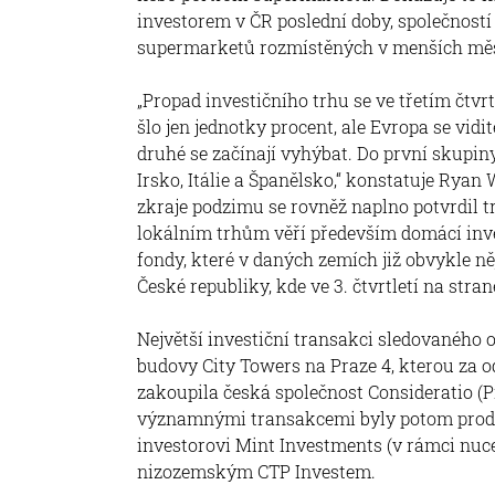
investorem v ČR poslední doby, společností 
supermarketů rozmístěných v menších mě
„Propad investičního trhu se ve třetím čtv
šlo jen jednotky procent, ale Evropa se vidit
druhé se začínají vyhýbat. Do první skupin
Irsko, Itálie a Španělsko,“ konstatuje Ryan
zkraje podzimu se rovněž naplno potvrdil 
lokálním trhům věří především domácí inves
fondy, které v daných zemích již obvykle ně
České republiky, kde ve 3. čtvrtletí na stra
Největší investiční transakci sledovaného 
budovy City Towers na Praze 4, kterou za
zakoupila česká společnost Consideratio (
významnými transakcemi byly potom prod
investorovi Mint Investments (v rámci nu
nizozemským CTP Investem.