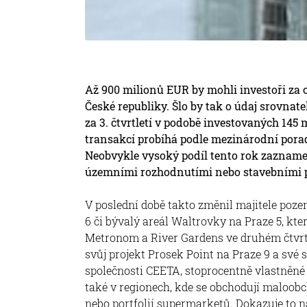
Až 900 milionů EUR by mohli investoři za 
České republiky. Šlo by tak o údaj srovnat
za 3. čtvrtletí v podobě investovaných 14
transakcí probíhá podle mezinárodní pora
Neobvykle vysoký podíl tento rok zaznam
územními rozhodnutími nebo stavebními p
V poslední době takto změnil majitele poz
6 či bývalý areál Waltrovky na Praze 5, kt
Metronom a River Gardens ve druhém čtvrtl
svůj projekt Prosek Point na Praze 9 a své s
společnosti CEETA, stoprocentně vlastněné 
také v regionech, kde se obchodují maloob
nebo portfolií supermarketů. Dokazuje to 