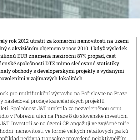
celý rok 2012 utratit za komerční nemovitosti na území
elný s akvizičním objemem v roce 2010. I když výsledek
5 milionů EUR znamená meziroční 87% propad, část
denské společnosti DTZ mimo sledované statistiky.
enaly obchody s developerskými projekty s vydanými
ovoleními v zajímavých lokalitách.
emek pro multifunkční výstavbu na Bořislavce na Praze
erý následoval prodeje kancelářských projektů
etí. Společnost J&T umístila za nezveřejněnou cenu
ídlo v Pobřežní ulici na Praze 8 do slovenské investiční
J&T. Investoři se na území ČR angažují ve zvýšené míře
chodní nemovitosti ve formě velkých retailových parků
například nedávná transakce provedená nejaktivnějším