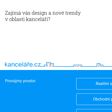
Zajímá vás design a nové trendy
v oblasti kanceláří?
Pronájmy prostor
Realitní 
Obchodní 