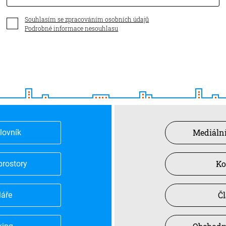
Souhlasím se zpracováním osobních údajů
Podrobné informace nesouhlasu
Mediální
slovník
Ko
prostory
Č
láře