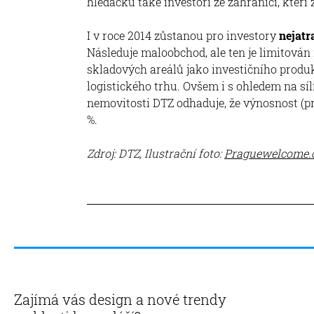
hledáčku také investoři ze zahraničí, kteří 
I v roce 2014 zůstanou pro investory
nejatr
Následuje maloobchod, ale ten je limitová
skladových areálů jako investičního prod
logistického trhu. Ovšem i s ohledem na síl
nemovitosti DTZ odhaduje, že výnosnost (pri
%.
Zdroj: DTZ, Ilustrační foto:
Praguewelcome.
Zajímá vás design a nové trendy