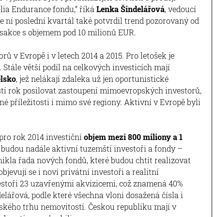
lia Endurance fondu,“ říká
Lenka Šindelářová
, vedoucí
e ní poslední kvartál také potvrdil trend pozorovaný od
nsakce s objemem pod 10 milionů EUR.
ů v Evropě i v letech 2014 a 2015. Pro letošek je
. Stále větší podíl na celkových investicích mají
ělsko
, jež nelákají zdaleka už jen oportunistické
říští rok posilovat zastoupení mimoevropských investorů,
né příležitosti i mimo své regiony. Aktivní v Evropě byli
pro rok 2014 investiční
objem mezi 800 miliony a 1
 budou nadále aktivní tuzemští investoři a fondy –
ikla řada nových fondů, které budou chtít realizovat
bjevují se i noví privátní investoři a realitní
nvestoři 23 uzavřenými akvizicemi, což znamená 40%
delářová, podle které všechna vloni dosažená čísla i
eského trhu nemovitostí. Českou republiku mají v