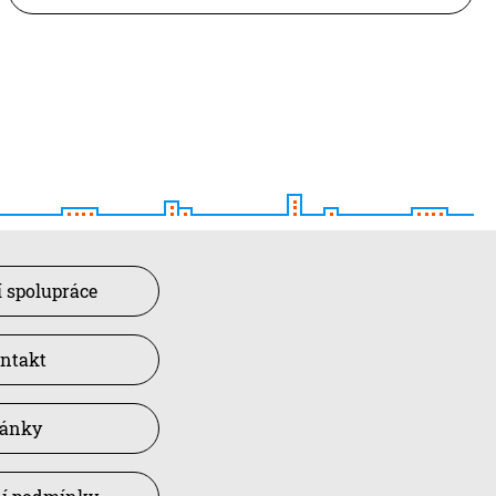
 spolupráce
ntakt
lánky