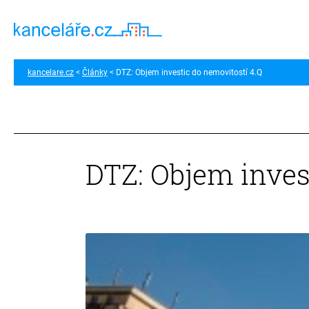
kancelare.cz
Články
DTZ: Objem investic do nemovitostí 4.Q
DTZ: Objem inves