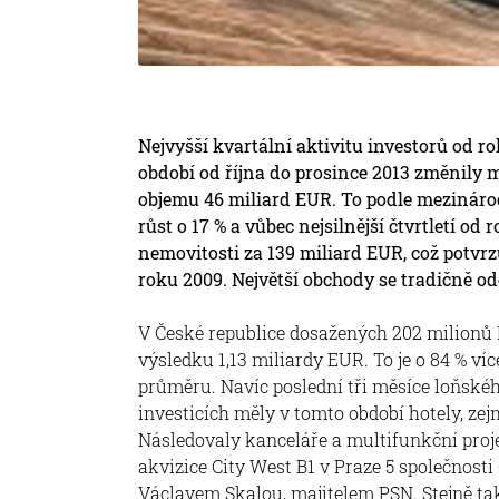
Nejvyšší kvartální aktivitu investorů od r
období od října do prosince 2013 změnily m
objemu 46 miliard EUR. To podle mezinár
růst o 17 % a vůbec nejsilnější čtvrtletí od 
nemovitosti za 139 miliard EUR, což potvr
roku 2009. Největší obchody se tradičně o
V České republice dosažených 202 milionů
výsledku 1,13 miliardy EUR. To je o 84 % v
průměru. Navíc poslední tři měsíce loňské
investicích měly v tomto období hotely, ze
Následovaly kanceláře a multifunkční proj
akvizice City West B1 v Praze 5 společnost
Václavem Skalou, majitelem PSN. Stejně tak 