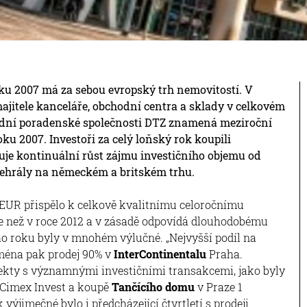
oku 2007 má za sebou evropský trh nemovitostí. V
ajitele kanceláře, obchodní centra a sklady v celkovém
odní poradenské společnosti DTZ znamená meziroční
roku 2007. Investoři za celý loňský rok koupili
zuje kontinuální růst zájmu investičního objemu od
dehrály na německém a britském trhu.
 EUR přispělo k celkově kvalitnímu celoročnímu
íce než v roce 2012 a v zásadě odpovídá dlouhodobému
ho roku byly v mnohém výlučné. „Nejvyšší podíl na
jména pak prodej 90% v
InterContinentalu
Praha.
ekty s významnými investičními transakcemi, jako byly
i Cimex Invest a koupě
Tančícího domu
v Praze 1
výjimečné bylo i předcházející čtvrtletí s prodeji