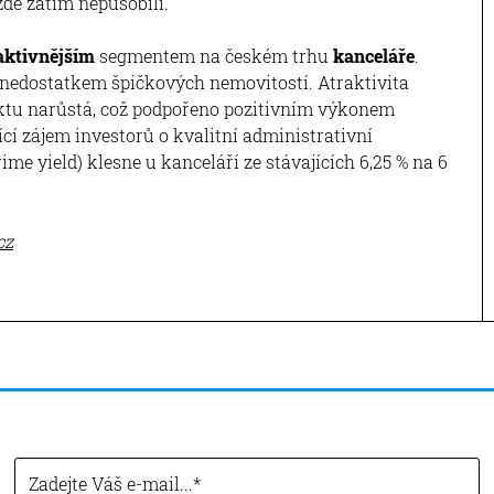
zde zatím nepůsobili.
aktivnějším
segmentem na českém trhu
kanceláře
.
n nedostatkem špičkových nemovitostí. Atraktivita
uktu narůstá, což podpořeno pozitivním výkonem
ící zájem investorů o kvalitní administrativní
me yield) klesne u kanceláří ze stávajících 6,25 % na 6
cz
Zadejte Váš e-mail...