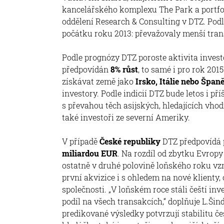
kancelářského komplexu The Park a portfo
oddělení Research & Consulting v DTZ. Podl
počátku roku 2013: převažovaly menší tra
Podle prognózy DTZ poroste aktivita investor
předpovídán
8% růst
, to samé i pro rok 2015
získávat země jako
Irsko, Itálie nebo Špan
investory. Podle indicií DTZ bude letos i p
s převahou těch asijských, hledajících vhod
také investoři ze severní Ameriky.
V případě
České republiky
DTZ předpovídá 
miliardou EUR
. Na rozdíl od zbytku Evropy
ostatně v druhé polovině loňského roku vzn
první akvizice i s ohledem na nové klienty, o
společnosti. „V loňském roce stáli čeští i
podíl na všech transakcích,“ doplňuje L.Šin
predikované výsledky potvrzují stabilitu č