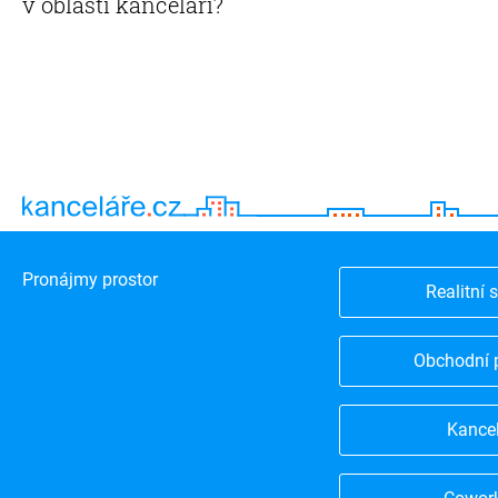
v oblasti kanceláří?
Pronájmy prostor
Realitní 
Obchodní 
Kance