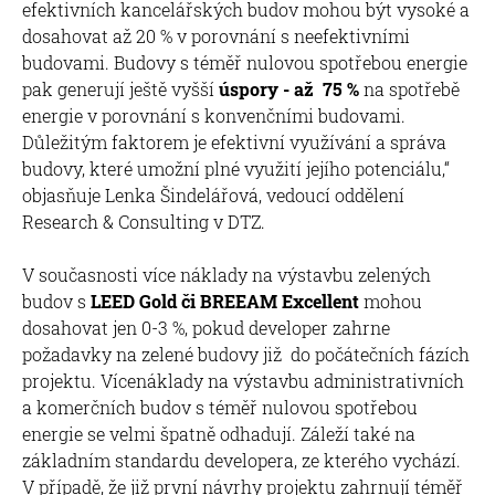
efektivních kancelářských budov mohou být vysoké a
dosahovat až 20 % v porovnání s neefektivními
budovami. Budovy s téměř nulovou spotřebou energie
pak generují ještě vyšší
úspory - až 75 %
na spotřebě
energie v porovnání s konvenčními budovami.
Důležitým faktorem je efektivní využívání a správa
budovy, které umožní plné využití jejího potenciálu,“
objasňuje Lenka Šindelářová, vedoucí oddělení
Research & Consulting v DTZ.
V současnosti více náklady na výstavbu zelených
budov s
LEED Gold či BREEAM Excellent
mohou
dosahovat jen 0-3 %, pokud developer zahrne
požadavky na zelené budovy již do počátečních fázích
projektu. Vícenáklady na výstavbu administrativních
a komerčních budov s téměř nulovou spotřebou
energie se velmi špatně odhadují. Záleží také na
základním standardu developera, ze kterého vychází.
V případě, že již první návrhy projektu zahrnují téměř