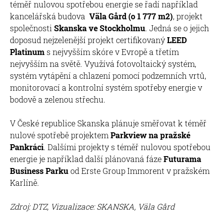
téměř nulovou spotřebou energie se řadí například
kancelářská budova
Väla Gård (o 1 777 m2)
, projekt
společnosti
Skanska ve Stockholmu
. Jedná se o jejich
doposud nejzelenější projekt certifikovaný
LEED
Platinum
s nejvyšším skóre v Evropě a třetím
nejvyšším na světě. Využívá fotovoltaický systém,
systém vytápění a chlazení pomocí podzemních vrtů,
monitorovací a kontrolní systém spotřeby energie v
bodově a zelenou střechu.
V České republice Skanska plánuje směřovat k téměř
nulové spotřebě projektem
Parkview na pražské
Pankráci
. Dalšími projekty s téměř nulovou spotřebou
energie je například další plánovaná fáze
Futurama
Business Parku
od Erste Group Immorent v pražském
Karlíně.
Zdroj: DTZ, Vizualizace: SKANSKA, Väla Gård