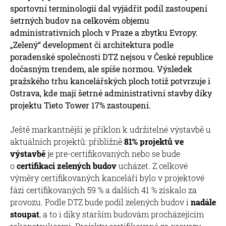
sportovní terminologií dal vyjádřit podíl zastoupení
šetrných budov na celkovém objemu
administrativních ploch v Praze a zbytku Evropy.
„Zelený“ development či architektura podle
poradenské společnosti DTZ nejsou v České republice
dočasným trendem, ale spíše normou. Výsledek
pražského trhu kancelářských ploch totiž potvrzuje i
Ostrava, kde mají šetrné administrativní stavby díky
projektu Tieto Tower 17% zastoupení.
Ještě markantnější je příklon k udržitelné výstavbě u
aktuálních projektů: přibližně
81% projektů ve
výstavbě
je pre-certifikovaných nebo se bude
o
certifikaci zelených budov
ucházet. Z celkové
výměry certifikovaných kanceláří bylo v projektové
fázi certifikovaných 59 % a dalších 41 % získalo za
provozu. Podle DTZ bude podíl zelených budov i
nadále
stoupat
, a to i díky starším budovám procházejícím