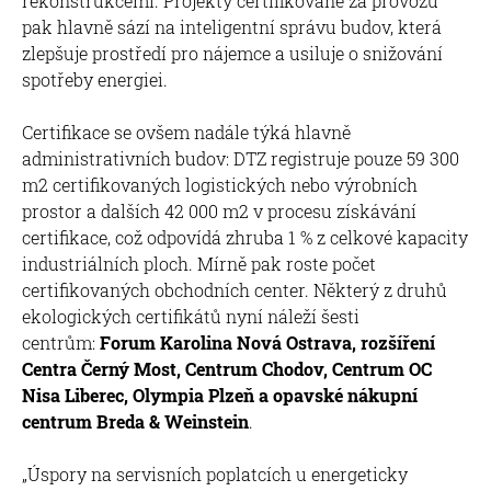
rekonstrukcemi. Projekty certifikované za provozu
pak hlavně sází na inteligentní správu budov, která
zlepšuje prostředí pro nájemce a usiluje o snižování
spotřeby energiei.
Certifikace se ovšem nadále týká hlavně
administrativních budov: DTZ registruje pouze 59 300
m2 certifikovaných logistických nebo výrobních
prostor a dalších 42 000 m2 v procesu získávání
certifikace, což odpovídá zhruba 1 % z celkové kapacity
industriálních ploch. Mírně pak roste počet
certifikovaných obchodních center. Některý z druhů
ekologických certifikátů nyní náleží šesti
centrům:
Forum Karolina Nová Ostrava, rozšíření
Centra Černý Most, Centrum Chodov, Centrum OC
Nisa Liberec, Olympia Plzeň a opavské nákupní
centrum Breda & Weinstein
.
„Úspory na servisních poplatcích u energeticky