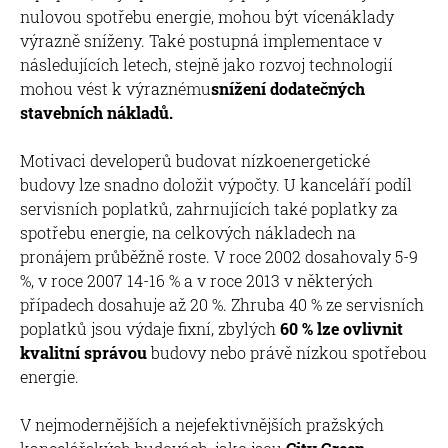
nulovou spotřebu energie, mohou být vícenáklady
výrazně sníženy. Také postupná implementace v
následujících letech, stejně jako rozvoj technologií
mohou vést k výraznému
snížení dodatečných
stavebních nákladů.
Motivaci developerů budovat nízkoenergetické
budovy lze snadno doložit výpočty. U kanceláří podíl
servisních poplatků, zahrnujících také poplatky za
spotřebu energie, na celkových nákladech na
pronájem průběžně roste. V roce 2002 dosahovaly 5-9
%, v roce 2007 14-16 % a v roce 2013 v některých
případech dosahuje až 20 %. Zhruba 40 % ze servisních
poplatků jsou výdaje fixní, zbylých
60 % lze ovlivnit
kvalitní správou
budovy nebo právě nízkou spotřebou
energie.
V nejmodernějších a nejefektivnějších pražských