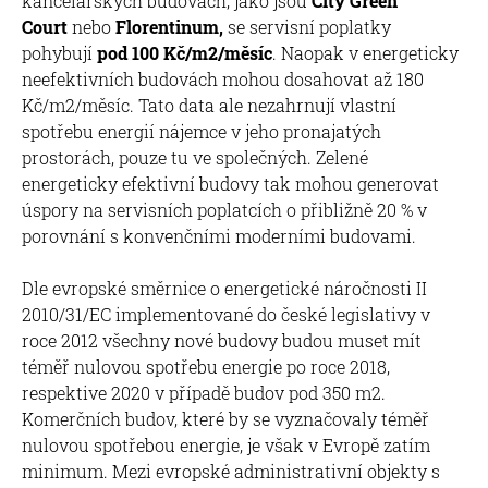
kancelářských budovách, jako jsou
City Green
Court
nebo
Florentinum,
se servisní poplatky
pohybují
pod 100 Kč/m2/měsíc
. Naopak v energeticky
neefektivních budovách mohou dosahovat až 180
Kč/m2/měsíc. Tato data ale nezahrnují vlastní
spotřebu energií nájemce v jeho pronajatých
prostorách, pouze tu ve společných. Zelené
energeticky efektivní budovy tak mohou generovat
úspory na servisních poplatcích o přibližně 20 % v
porovnání s konvenčními moderními budovami.
Dle evropské směrnice o energetické náročnosti II
2010/31/EC implementované do české legislativy v
roce 2012 všechny nové budovy budou muset mít
téměř nulovou spotřebu energie po roce 2018,
respektive 2020 v případě budov pod 350 m2.
Komerčních budov, které by se vyznačovaly téměř
nulovou spotřebou energie, je však v Evropě zatím
minimum. Mezi evropské administrativní objekty s