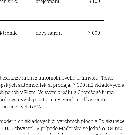
ch s.r.o.
přejednání
8 100
ktronik
nový nájem
7 000
 expanze firem z automobilového průmyslu. Tento
opských automobilek si pronajal 7 000 m2 skladových a
 polích v Plzni. Ve svém areálu v Chotěšově firma
 průmyslových prostor na Plzeňsku i díky těmto
 na necelých 6,5 %.
 moderních skladových či výrobních ploch v Polsku více
 1 000 obyvatel. V případě Maďarska se jedná o 184 m2.