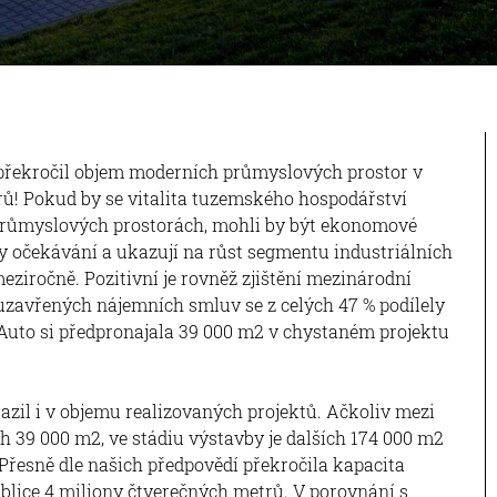
 překročil objem moderních průmyslových prostor v
rů! Pokud by se vitalita tuzemského hospodářství
průmyslových prostorách, mohli by být ekonomové
aly očekávání a ukazují na růst segmentu industriálních
eziročně. Pozitivní je rovněž zjištění mezinárodní
uzavřených nájemních smluv se z celých 47 % podílely
 Auto si předpronajala 39 000 m2 v chystaném projektu
razil i v objemu realizovaných projektů. Ačkoliv mezi
 39 000 m2, ve stádiu výstavby je dalších 174 000 m2
Přesně dle našich předpovědí překročila kapacita
lice 4 miliony čtverečných metrů. V porovnání s