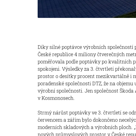
Díky silné poptávce výrobních společností
České republice 4 miliony čtverečných met
poměřovala podle poptávky po kvalitních 
spokojeni. Výsledky za 3. čtvrtletí překon
prostor o desítky procent mezikvartálně i m
poradenské společnosti DTZ, že na objemu 
výrobní společnosti. Jen společnost Škoda
v Kosmonosech.
Strmý nárůst poptávky ve 3. čtvrtletí se od
červencem a zářím bylo dokončeno necelých
moderních skladových a výrobních ploch. „
nových průmyslových prostor v České repub