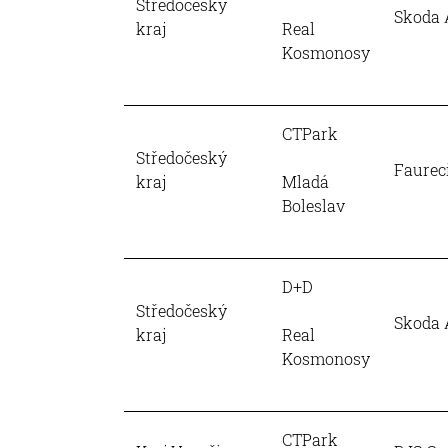
Středočeský
Skoda 
kraj
Real
Kosmonosy
CTPark
Středočeský
Faurec
kraj
Mladá
Boleslav
D+D
Středočeský
Skoda 
kraj
Real
Kosmonosy
CTPark