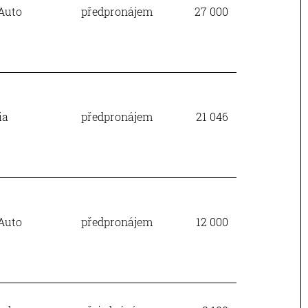
Auto
předpronájem
27 000
ia
předpronájem
21 046
Auto
předpronájem
12 000