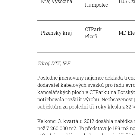
Kraj Vysočina
BJS Cze
Humpolec
CTPark
Plzeňský kraj
MD Ele
Plzeň
Zdroj: DTZ, IRF
Posledně jmenovaný nájemce dokládá trend
dodavatel kabelových svazků pro řadu evr
kancelářských ploch v CTParku na Borských
potřebovala rozšířit výrobu. Neobsazenost
subjektům za poslední tři roky klesla z 32 %
Ke konci 3. kvartálu 2012 dosáhla nabídka
než 7 260 000 m2. To představuje 189 m2 na