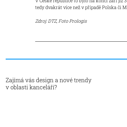
V České republice to bylo na konci září ji
tedy dvakrát více než v případě Polska či 
Zdroj: DTZ, Foto Prologis
Zajímá vás design a nové trendy
v oblasti kanceláří?