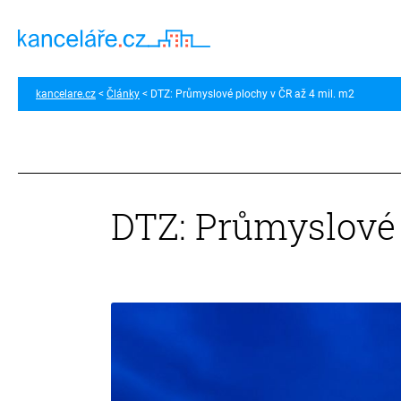
kancelare.cz
Články
DTZ: Průmyslové plochy v ČR až 4 mil. m2
DTZ: Průmyslové 