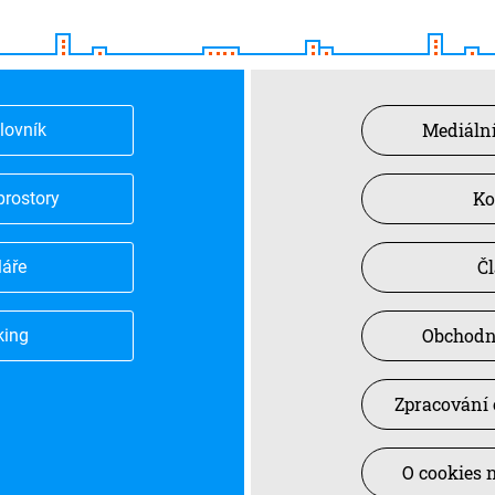
Mediální
slovník
Ko
prostory
Č
láře
Obchodn
king
Zpracování 
O cookies 