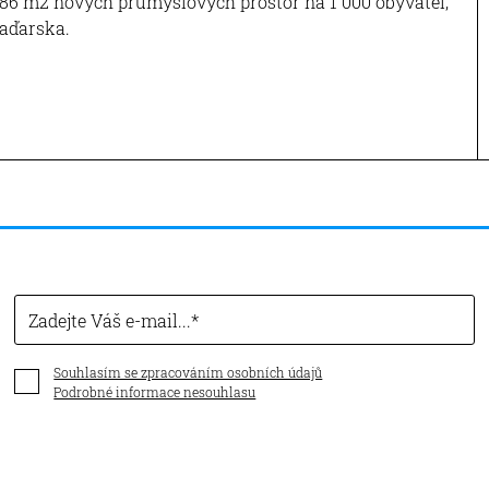
ž 386 m2 nových průmyslových prostor na 1 000 obyvatel,
Maďarska.
Zadejte Váš e-mail...
Souhlasím se zpracováním osobních údajů
Podrobné informace nesouhlasu