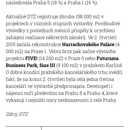
následovala Praha 5 (18 %) a Praha 1 (16 %).
Aktuálně DTZ registruje zhruba 158 000 m2 v
projektech v různých stupních výstavby. Povzbudivé
výsledky z posledních měsíců přispěly k urychlení
zahájení realizace některých záměrů. Ve 2. čtvrtletí
2015 začala rekonstrukce
Harrachovského Paláce
(4
000 m2) na Praze 1. Velmi brzy pak začne výstavba
projektu
FIVE!
(14 200 m2) v Praze 5 nebo
Futurama
Business Park, fáze III
(9 100 m2) v pražském Karlíně.
O dobré kondici pražského kancelářského trhu svědčí
fakt, že na konci 2. čtvrtletí byla celá jedna třetina
kanceláří ve výstavbě předpronajata. Developeři i
nájemci míří především na Prahu 8 a Prahu 4, které
vykazují i nejnižší míry neobsazenosti z celé Prahy.
Zdroj: DTZ