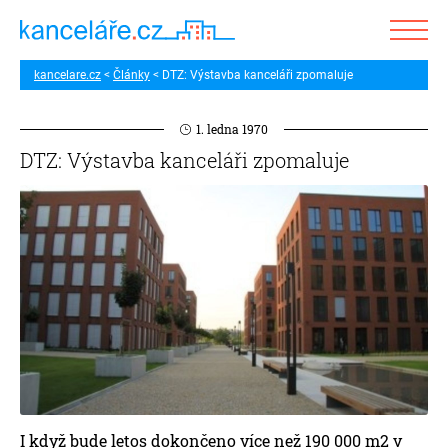
kancelare.cz
Články
DTZ: Výstavba kanceláři zpomaluje
1. ledna 1970
DTZ: Výstavba kanceláři zpomaluje
I když bude letos dokončeno více než 190 000 m2 v