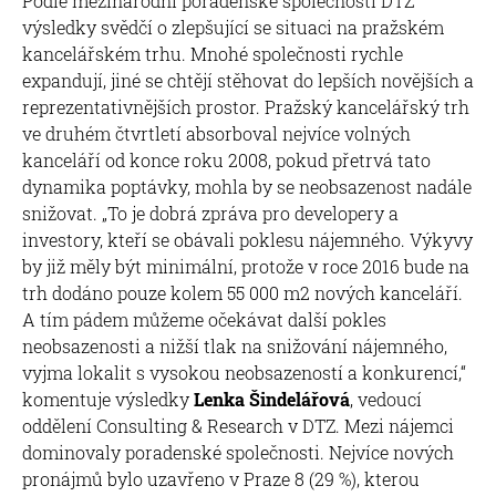
Podle mezinárodní poradenské společnosti DTZ
výsledky svědčí o zlepšující se situaci na pražském
kancelářském trhu. Mnohé společnosti rychle
expandují, jiné se chtějí stěhovat do lepších novějších a
reprezentativnějších prostor. Pražský kancelářský trh
ve druhém čtvrtletí absorboval nejvíce volných
kanceláří od konce roku 2008, pokud přetrvá tato
dynamika poptávky, mohla by se neobsazenost nadále
snižovat. „To je dobrá zpráva pro developery a
investory, kteří se obávali poklesu nájemného. Výkyvy
by již měly být minimální, protože v roce 2016 bude na
trh dodáno pouze kolem 55 000 m2 nových kanceláří.
A tím pádem můžeme očekávat další pokles
neobsazenosti a nižší tlak na snižování nájemného,
vyjma lokalit s vysokou neobsazeností a konkurencí,“
komentuje výsledky
Lenka Šindelářová
, vedoucí
oddělení Consulting & Research v DTZ. Mezi nájemci
dominovaly poradenské společnosti. Nejvíce nových
pronájmů bylo uzavřeno v Praze 8 (29 %), kterou