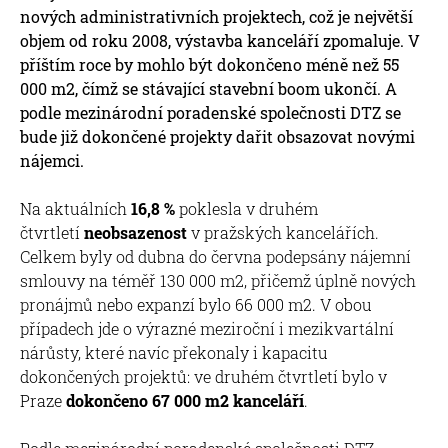
nových administrativních projektech, což je největší
objem od roku 2008, výstavba kanceláří zpomaluje. V
příštím roce by mohlo být dokončeno méně než 55
000 m2, čímž se stávající stavební boom ukončí. A
podle mezinárodní poradenské společnosti DTZ se
bude již dokončené projekty dařit obsazovat novými
nájemci.
Na aktuálních
16,8 %
poklesla v druhém
čtvrtletí
neobsazenost
v pražských kancelářích.
Celkem byly od dubna do června podepsány nájemní
smlouvy na téměř 130 000 m2, přičemž úplně nových
pronájmů nebo expanzí bylo 66 000 m2. V obou
případech jde o výrazné meziroční i mezikvartální
nárůsty, které navíc překonaly i kapacitu
dokončených projektů: ve druhém čtvrtletí bylo v
Praze
dokončeno 67 000 m2 kanceláří
.