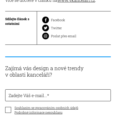
Více se dočtete v článku na
www.vkancelari.cz
.
Sdílejte článek s
Facebook
ostatními
Twitter
Poslat přes email
Zajímá vás design a nové trendy
v oblasti kanceláří?
Zadejte Váš e-mail...
Souhlasím se zpracováním osobních údajů
Podrobné informace nesouhlasu