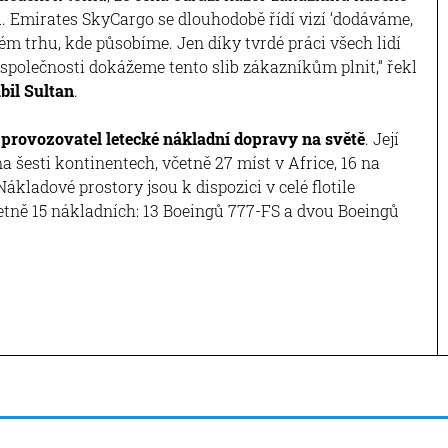
 Emirates SkyCargo se dlouhodobě řídí vizí ‘dodáváme,
dém trhu, kde působíme. Jen díky tvrdé práci všech lidí
společnosti dokážeme tento slib zákazníkům plnit,“ řekl
bil Sultan
.
í
provozovatel letecké nákladní dopravy na světě
. Její
a šesti kontinentech, včetně 27 míst v Africe, 16 na
kladové prostory jsou k dispozici v celé flotile
včetně 15 nákladních: 13 Boeingů 777-FS a dvou Boeingů