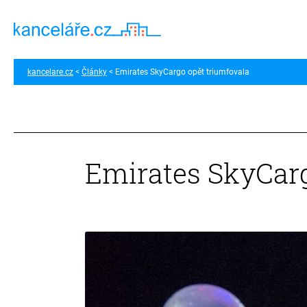
kancelare.cz
Články
Emirates SkyCargo opět triumfovala
Emirates SkyCarg