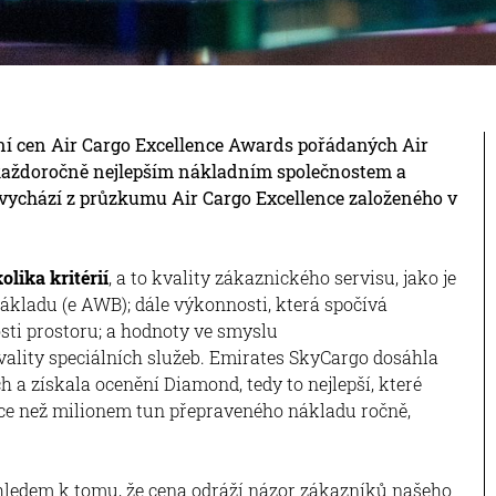
ní cen Air Cargo Excellence Awards pořádaných Air
 každoročně nejlepším nákladním společnostem a
vychází z průzkumu Air Cargo Excellence založeného v
olika kritérií
, a to kvality zákaznického servisu, jako je
nákladu (e AWB); dále výkonnosti, která spočívá
sti prostoru; a hodnoty ve smyslu
vality speciálních služeb. Emirates SkyCargo dosáhla
h a získala ocenění Diamond, tedy to nejlepší, které
více než milionem tun přepraveného nákladu ročně,
hledem k tomu, že cena odráží názor zákazníků našeho