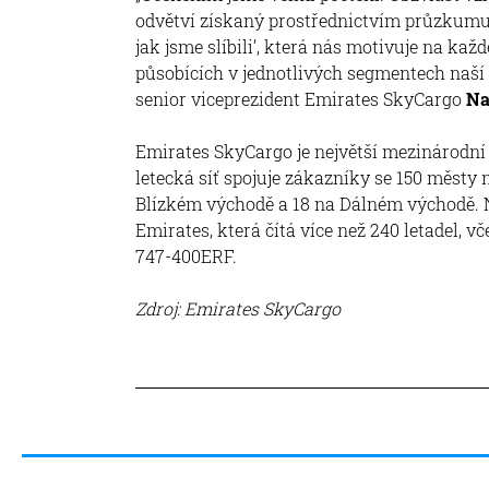
odvětví získaný prostřednictvím průzkumu.
jak jsme slíbili’, která nás motivuje na kaž
působících v jednotlivých segmentech naší 
senior viceprezident Emirates SkyCargo
Na
Emirates SkyCargo je největší mezinárodn
letecká síť spojuje zákazníky se 150 městy n
Blízkém východě a 18 na Dálném východě. Ná
Emirates, která čítá více než 240 letadel, 
747-400ERF.
Zdroj: Emirates SkyCargo