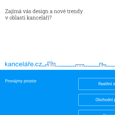
Zajímá vás design a nové trendy
v oblasti kanceláří?
Pronájmy prostor
Realitní 
Obchodní 