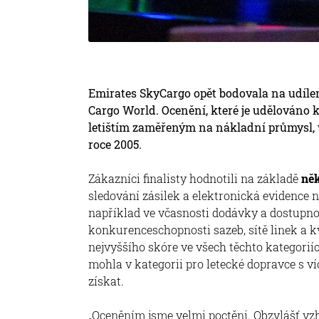
Emirates SkyCargo opět bodovala na udíle
Cargo World. Ocenění, které je udělováno
letištím zaměřeným na nákladní průmysl, 
roce 2005.
Zákazníci finalisty hodnotili na základě
něk
sledování zásilek a elektronická evidence 
například ve včasnosti dodávky a dostupno
konkurenceschopnosti sazeb, sítě linek a k
nejvyššího skóre ve všech těchto kategoriíc
mohla v kategorii pro letecké dopravce s 
získat.
„Oceněním jsme velmi poctěni. Obzvlášť vz