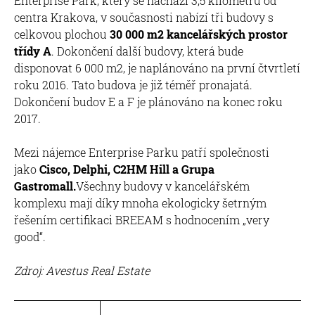
Enterprise Park, který se nachází 3,5 kilometru od
centra Krakova, v současnosti nabízí tři budovy s
celkovou plochou
30 000 m2 kancelářských prostor
třídy A
. Dokončení další budovy, která bude
disponovat 6 000 m2, je naplánováno na první čtvrtletí
roku 2016. Tato budova je již téměř pronajatá.
Dokončení budov E a F je plánováno na konec roku
2017.
Mezi nájemce Enterprise Parku patří společnosti
jako
Cisco, Delphi, C2HM Hill a Grupa
Gastromall.
Všechny budovy v kancelářském
komplexu mají díky mnoha ekologicky šetrným
řešením certifikaci BREEAM s hodnocením „very
good“.
Zdroj: Avestus Real Estate