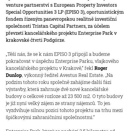
venture partnerství s European Property Investors
Special Opportunities 3 LP (EPISO 3), oportunistickým
fondem řízeným panevropskou realitně investiční
společností Tristan Capital Partners, za účelem
převzetí kancelářského projektu Enterprise Park v
krakovské čtvrti Podgórze.
„Těší nás, že se k nám EPISO 3 připojil a budeme
pokračovat v úspěchu Enterprise Parku, vlajkového
kancelářského projektu v Krakově,“ řekl
Roger
Dunlop
, výkonný ředitel Avestus Real Estate. „Na
podzim tohoto roku společně zahájíme další fázi
výstavby, která zahrnuje dvě nové kancelářské
budovy o celkové rozloze až 23 500 m2. O tyto budovy
je již nyní velký zájem ze strany nájemců. To jen
vyzdvihuje silnou pozici tohoto projektu na trhu mezi
špičkovými zahraničními společnostmi.“