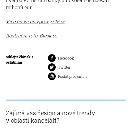
úvěr od Komerční banky, a to kolem osmdesáti
milionů eur.
Více na webu zpravy.e15.cz
Ilustrační foto: Blesk.cz
Sdílejte článek s
Facebook
ostatními
Twitter
Poslat přes email
Zajímá vás design a nové trendy
v oblasti kanceláří?