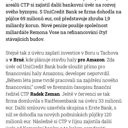
areálů CTP si zajistil další bankovní úvěr na rozvoj
svého byznysu. S UniCredit Bank se firma dohodla na
půjčce 69 milionů eur, což představuje zhruba 1,9
miliardy korun. Nové peníze použije společnost
miliardáře Remona Vose na refinancování čtyř
stávajících budov.
Stejně tak z úvěru zaplatí investice v Boru u Tachova
a
v Brně
, kde plánuje stavbu haly
pro Amazon
. Zda
úvěr od UniCredit Bank bude sloužit přímo pro
financování haly Amazonu, developer nepotvrdil.
„Během léta jsme tvrdě pracovali na zajištění nového
financování,“ uvedl ve firemním časopisu finanční
ředitel CTP
Radek Zeman
. Ještě v červenci se tak
firma domluvila s Raiffeisenbank na úvěru 33 milionů
eur. Další smlouvu uzavřela skupina s Erste Bank, s
níž se dohodla na nových podmínkách půjčky 120
milionů eur. Následně si CTP v říjnu zajistila další