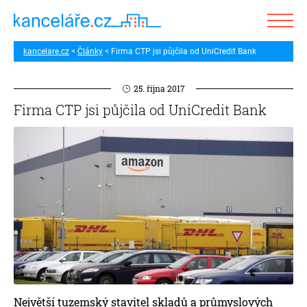
kancelare.cz
Články
Firma CTP jsi půjčila od UniCredit Bank
25. října 2017
Firma CTP jsi půjčila od UniCredit Bank
Největší tuzemský stavitel skladů a průmyslových