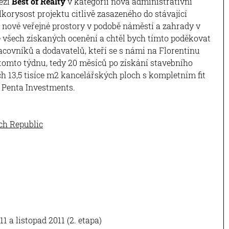
těži
Best of Realty
v kategorii nová administrativní
lkorysost projektu citlivě zasazeného do stávající
ící nové veřejné prostory v podobě náměstí a zahrady v
 všech získaných ocenění a chtěl bych tímto poděkovat
covníků a dodavatelů, kteří se s námi na Florentinu
 v tomto týdnu, tedy 20 měsíců po získání stavebního
h 13,5 tisíce m2 kancelářských ploch s kompletním fit
l Penta Investments.
ch Republic
1 a listopad 2011 (2. etapa)