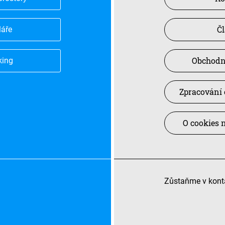
Č
láře
Obchodn
king
Zpracování 
O cookies 
Zůstaňme v kont