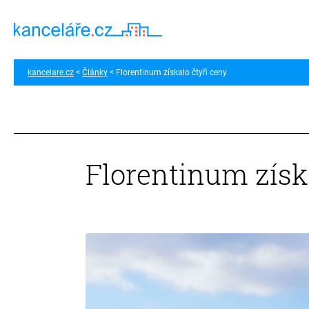
kancelare.cz
Články
Florentinum získalo čtyři ceny
Florentinum získ