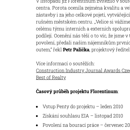
V listopadu již Florentinum zvítězilo v sou
centra. Porota ocenila zejména kvalitu a ve
zástavby i za jeho celkové pojetí, vytvářej
rušném městském centru. „Velice si vážíme
celému týmu interních a externích spolupra
podílejí. Ocenění nás těší o to víc, že jsme
povolení, předali našim nájemníkům prvníc
outem,“ řekl
Petr Palička
, projektový ředite
Více informací o soutěžích:
Construction Industry Journal Awards Cze
Best of Realty
Časový průběh projektu Florentinum
:
Vstup Penty do projektu – leden 2010
Získání souhlasu EIA – listopad 2010
Povolení na bourací práce – červenec 201