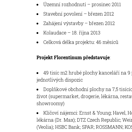
Územní rozhodnutí – prosinec 2011
Stavební povolení – březen 2012
Zahájení výstavby – březen 2012
Kolaudace – 18. října 2013
Celková délka projektu: 46 měsíců
Projekt Florentinum představuje
:
49 tisíc m2 hrubé plochy kanceláří na 9 p
jednotlivých dispozic
Doplňkové obchodní plochy na 7,5 tisíc
život (supermarket, drogerie, lékárna, rest
showroomy)
Klíčoví nájemci: Ernst & Young; Havel,
lékárna (Dr. Max); DTZ Czech Republic; Wei
(Veolia); HSBC Bank; SPAR; ROSSMANN; 