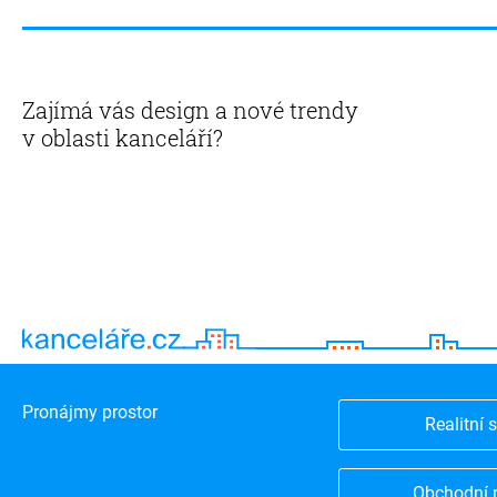
Zajímá vás design a nové trendy
v oblasti kanceláří?
Pronájmy prostor
Realitní 
Obchodní 