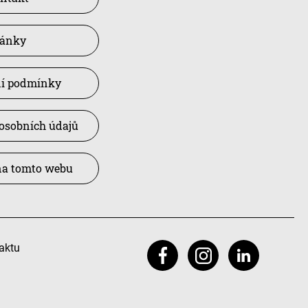
lánky
í podmínky
osobních údajů
na tomto webu
aktu