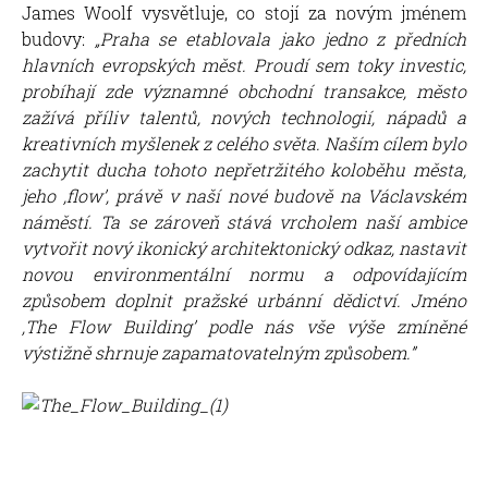
James Woolf vysvětluje, co stojí za novým jménem
budovy:
„Praha se etablovala jako jedno z předních
hlavních evropských měst. Proudí sem toky investic,
probíhají zde významné obchodní transakce, město
zažívá příliv talentů, nových technologií, nápadů a
kreativních myšlenek z celého světa. Naším cílem bylo
zachytit ducha tohoto nepřetržitého koloběhu města,
jeho
‚
flow
’
, právě v naší nové budově na Václavském
náměstí. Ta se zároveň stává vrcholem naší ambice
vytvořit nový ikonický architektonický odkaz, nastavit
novou environmentální normu a odpovídajícím
způsobem doplnit pražské urbánní dědictví. Jméno
‚
The Flow Building
’
podle nás vše výše zmíněné
výstižně shrnuje zapamatovatelným způsobem.”