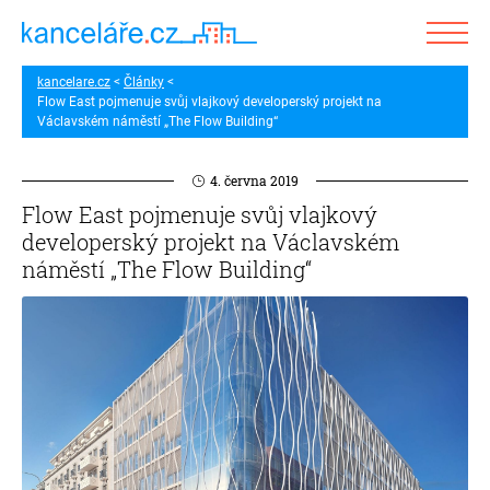
kancelare.cz
Články
Flow East pojmenuje svůj vlajkový developerský projekt na
Václavském náměstí „The Flow Building“
4. června 2019
Flow East pojmenuje svůj vlajkový
developerský projekt na Václavském
náměstí „The Flow Building“