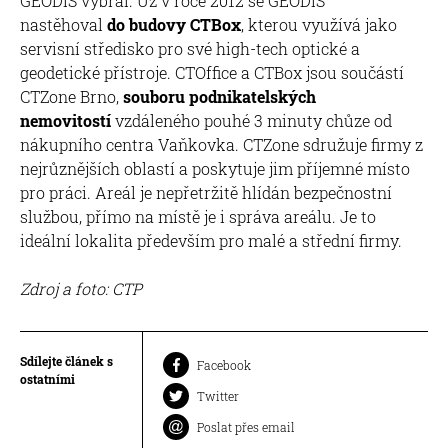
GEODIS vybral. Už v roce 2012 se GEODIS
nastěhoval
do budovy CTBox
, kterou využívá jako
servisní středisko pro své high-tech optické a
geodetické přístroje. CTOffice a CTBox jsou součástí
CTZone Brno,
souboru podnikatelských
nemovitostí
vzdáleného pouhé 3 minuty chůze od
nákupního centra Vaňkovka. CTZone sdružuje firmy z
nejrůznějších oblastí a poskytuje jim příjemné místo
pro práci. Areál je nepřetržitě hlídán bezpečnostní
službou, přímo na místě je i správa areálu. Je to
ideální lokalita především pro malé a střední firmy.
Zdroj a foto: CTP
Sdílejte článek s
Facebook
ostatními
Twitter
Poslat přes email