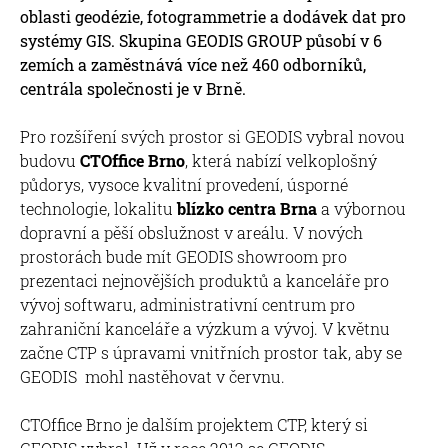
oblasti geodézie, fotogrammetrie a dodávek dat pro
systémy GIS. Skupina GEODIS GROUP působí v 6
zemích a zaměstnává více než 460 odborníků,
centrála společnosti je v Brně.
Pro rozšíření svých prostor si GEODIS vybral novou
budovu
CTOffice Brno
, která nabízí velkoplošný
půdorys, vysoce kvalitní provedení, úsporné
technologie, lokalitu
blízko centra Brna
a výbornou
dopravní a pěší obslužnost v areálu. V nových
prostorách bude mít GEODIS showroom pro
prezentaci nejnovějších produktů a kanceláře pro
vývoj softwaru, administrativní centrum pro
zahraniční kanceláře a výzkum a vývoj. V květnu
začne CTP s úpravami vnitřních prostor tak, aby se
GEODIS mohl nastěhovat v červnu.
CTOffice Brno je dalším projektem CTP, který si