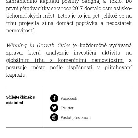
zahraničního kapitálu posílily Šanghaj a Tokio. Do
první pětadvacítky se v roce 2017 dostalo osm asijsko-
tichomořských měst. Letos je to jen pět, jelikož se na
trhu projevila silná domácí poptávka a nedostatek
nemovitostí.
Winning in Growth Cities
je každoročně vydávaná
zpráva, která analyzuje investiční
aktivitu na
globálním trhu s komerčními nemovitostmi
a
posuzuje města podle úspěšnosti v přitahování
kapitálu.
Sdílejte článek s
Facebook
ostatními
Twitter
Poslat přes email