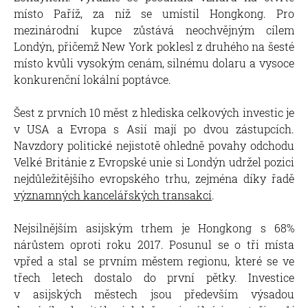
místo Paříž, za níž se umístil Hongkong. Pro
mezinárodní kupce zůstává neochvějným cílem
Londýn, přičemž New York poklesl z druhého na šesté
místo kvůli vysokým cenám, silnému dolaru a vysoce
konkurenční lokální poptávce.
Šest z prvních 10 měst z hlediska celkových investic je
v USA a Evropa s Asií mají po dvou zástupcích.
Navzdory politické nejistotě ohledně povahy odchodu
Velké Británie z Evropské unie si Londýn udržel pozici
nejdůležitějšího evropského trhu, zejména díky řadě
významných kancelářských transakcí
.
Nejsilnějším asijským trhem je Hongkong s 68%
nárůstem oproti roku 2017. Posunul se o tři místa
vpřed a stal se prvním městem regionu, které se ve
třech letech dostalo do první pětky. Investice
v asijských městech jsou především výsadou