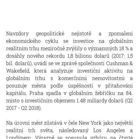
Navzdory geopolitické nejistotě a zpomalení
ekonomického cyklu se investice na globálním
realitním trhu meziročně zvýšily o významných 18 % a
dosáhly nového rekordu 1,8 bilionu dolarů (2017: 1,5
bil. dolarů), uvádí se ve zprávě společnosti Cushman &
Wakefield, která analyzuje investiční aktivitu na
globálním trhu s komerčními nemovitostmi a
posuzuje města podle úspěšnosti v přitahování
kapitálu. Praha spadla v globálním žebříčku na 84.
místo s investičním objemem 1.48 miliardy dolarů (Q2
2017 - Q2 2018).
Na úrovni měst zůstává v čele New York jako největší
realitní trh světa, následovaný Los Angeles a
Londýnem. Výrazně se posunula vzhůru na čtvrté