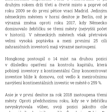
druhým rokem drží třetí a čtvrté místo a poprvé od
roku 2009 se do první pětice vrací Madrid. Jediným
německým městem v horní desítce je Berlín, což je
výrazná změna oproti roku 2017, kdy Německo
dominovalo žebříčku se třemi městy (nejvyšší počet
v historii). V německých městech však přetrvává
velmi vysoká poptávka a mezi prvními 25 cíli
zahraničních investorů mají výrazné zastoupení.
Hongkong postoupil o 14 míst na druhou pozici
v důsledku opatření na kontrolu kapitálu, která
pobízejí investory z kontinentální Číny koncentrovat
investice blíže k domovu, což vedlo k meziročnímu
navýšení kontinentálních investic ve městě o 259 %.
Asie je v první desítce za rok 2018 zastoupena třemi
městy. Oproti předchozímu roku, kdy se v žebříčku
nevyskytovala vůbec, svoji pozici jakožto cíle