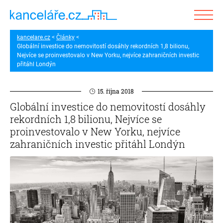
kancelare.cz
Články
Globální investice do nemovitostí dosáhly rekordních 1,8 bilionu,
Nejvíce se proinvestovalo v New Yorku, nejvíce zahraničních investic
přitáhl Londýn
15. října 2018
Globální investice do nemovitostí dosáhly
rekordních 1,8 bilionu, Nejvíce se
proinvestovalo v New Yorku, nejvíce
zahraničních investic přitáhl Londýn