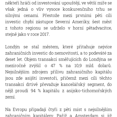
někteří hráči od investování upouštějí, ve větší míře se
však jedná o vliv vysoce konkurenčního trhu se
silnými cenami. Přestože mezi prvními pěti cíli
investic chybí zástupce Severní Ameriky, šest měst
z tohoto regionu se udrželo v horní pětadvacítce,
stejně jako v roce 2017.
Londýn se stal městem, které přitahuje nejvíce
zahraničních investic do nemovitostí, a to podeváté za
deset let. Objem transakcí směřujících do Londýna se
meziročně zvýšil o 47 % na 10,9 mld. dolarů.
Nejsilnějším zdrojem přílivu zahraničního kapitálu
jsou zde asijští investoři, přičemž mezi cíli těchto
transakcí drtivě převažuje kancelářský segment, do
nějž proudí 94 % kapitálu z asijsko-tichomořských
zemí.
Na Evropu připadají čtyři z pěti míst s nejsilnějším
zahraničním kapitálem: Paříž a Amsterdam si již