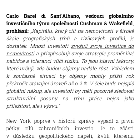
Carlo Barel di Sant’Albano, vedoucí globálního
investičního týmu společnosti Cushman & Wakefield,
prohlásil:
„Kapitálu, který cílí na nemovitosti v široké
škále geografických trhů a rizikových profilů, je
dostatek. Mnozí investoři
zvyšují svoje investice do
nemovitostí
a přizpůsobují svoje strategie proměnlivé
nabídce a toleranci vůči riziku. To jsou hlavní faktory,
které určují, zda budou objemy nadále růst. Vzhledem
k současné situaci by objemy mohly příští rok
překročit stávající úroveň až o 2 %. V čele bude nejspíš
globální nákup, ale investoři by měli pozorně sledovat
strukturální posuny na trhu práce nejen jako
příležitost, ale i výzvu.“
New York poprvé v historii zprávy vypadl z první
pětky cílů zahraničních investic. Je to zčásti
v důsledku geopolitického napětí, kvůli kterému