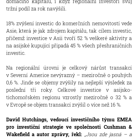
domácího kapitálu, i když regionální investoři svůj
tržní podíl za rok navýšili.
18% zvýšení investic do komerčních nemovitostí vede
Asie, která je jak zdrojem kapitálu, tak cílem investic,
přičemž investice v Asii tvoří 52 % veškeré aktivity a
na asijské kupující připadá 45 % všech přeshraničních
investic.
Na regionální úrovni je celkový nárůst transakcí
v Severní Americe nevýrazný – meziročně o pouhých
0,6 %. Jinde se objemy zvýšily na nejlepší výsledek za
poslední tři roky. Celkové investice v asijsko-
tichomořském regionu vzrostly meziročně o 32 % a
v Evropě se objem transakcí zvýšil o více než 16 %.
David Hutchings, vedoucí investičního týmu EMEA
pro investiční strategie ve společnosti Cushman &
Wakefield a autor zprávy, řekl:
„Jsou zde jasná – a