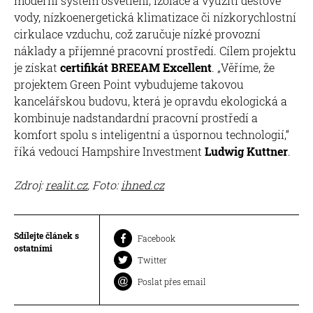
moderní systém osvětlení, izolace a využití dešťové
vody, nízkoenergetická klimatizace či nízkorychlostní
cirkulace vzduchu, což zaručuje nízké provozní
náklady a příjemné pracovní prostředí. Cílem projektu
je získat
certifikát BREEAM Excellent
. „Věříme, že
projektem Green Point vybudujeme takovou
kancelářskou budovu, která je opravdu ekologická a
kombinuje nadstandardní pracovní prostředí a
komfort spolu s inteligentní a úspornou technologií,“
říká vedoucí Hampshire Investment
Ludwig Kuttner
.
Zdroj:
realit.cz
, Foto:
ihned.cz
Sdílejte článek s
Facebook
ostatními
Twitter
Poslat přes email