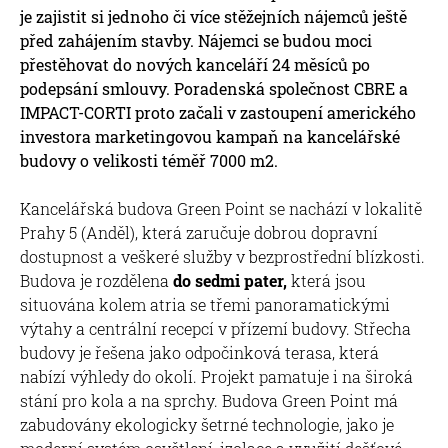
je zajistit si jednoho či více stěžejních nájemců ještě
před zahájením stavby. Nájemci se budou moci
přestěhovat do nových kanceláří 24 měsíců po
podepsání smlouvy. Poradenská společnost CBRE a
IMPACT-CORTI proto začali v zastoupení amerického
investora marketingovou kampaň na kancelářské
budovy o velikosti téměř 7000 m2.
Kancelářská budova Green Point se nachází v lokalitě
Prahy 5 (Anděl), která zaručuje dobrou dopravní
dostupnost a veškeré služby v bezprostřední blízkosti.
Budova je rozdělena
do sedmi pater,
která jsou
situována kolem atria se třemi panoramatickými
výtahy a centrální recepcí v přízemí budovy. Střecha
budovy je řešena jako odpočinková terasa, která
nabízí výhledy do okolí. Projekt pamatuje i na široká
stání pro kola a na sprchy. Budova Green Point má
zabudovány ekologicky šetrné technologie, jako je