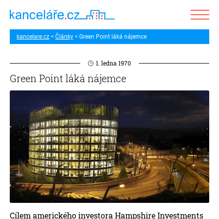
kancelare.cz
Články
Green Point láká nájemce
1. ledna 1970
Green Point láká nájemce
Cílem amerického investora Hampshire Investments