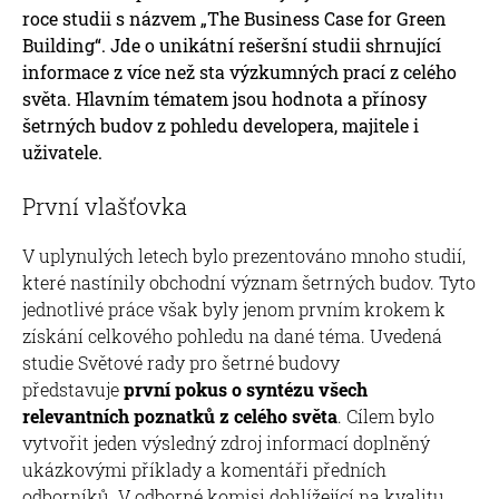
roce studii s názvem „The Business Case for Green
Building“. Jde o unikátní rešeršní studii shrnující
informace z více než sta výzkumných prací z celého
světa. Hlavním tématem jsou hodnota a přínosy
šetrných budov z pohledu developera, majitele i
uživatele.
První vlašťovka
V uplynulých letech bylo prezentováno mnoho studií,
které nastínily obchodní význam šetrných budov. Tyto
jednotlivé práce však byly jenom prvním krokem k
získání celkového pohledu na dané téma. Uvedená
studie Světové rady pro šetrné budovy
představuje
první pokus o syntézu všech
relevantních poznatků z celého světa
. Cílem bylo
vytvořit jeden výsledný zdroj informací doplněný
ukázkovými příklady a komentáři předních
odborníků. V odborné komisi dohlížející na kvalitu