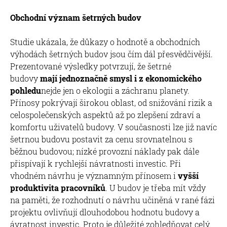
Obchodní význam šetrných budov
Studie ukázala, že důkazy o hodnotě a obchodních
výhodách šetrných budov jsou čím dál přesvědčivější.
Prezentované výsledky potvrzují, že šetrné
budovy
mají jednoznačně smysl i z ekonomického
pohledu
nejde jen o ekologii a záchranu planety.
Přínosy pokrývají širokou oblast, od snižování rizik a
celospolečenských aspektů až po zlepšení zdraví a
komfortu uživatelů budovy. V současnosti lze již navíc
šetrnou budovu postavit za cenu srovnatelnou s
běžnou budovou; nízké provozní náklady pak dále
přispívají k rychlejší návratnosti investic. Při
vhodném návrhu je významným přínosem i
vyšší
produktivita pracovníků
. U budov je třeba mít vždy
na paměti, že rozhodnutí o návrhu učiněná v rané fázi
projektu ovlivňují dlouhodobou hodnotu budovy a
ávratnost investic. Proto je důležité zohledňovat celý