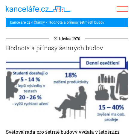
kancelare.cz
Články
Hodnota a přínosy šetrných budov
1. ledna 1970
Hodnota a přínosy šetrných budov
Světová rada pro šetrné budovy vydala v letošním