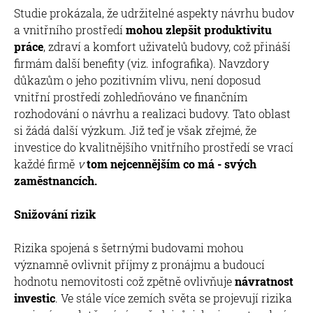
Studie prokázala, že udržitelné aspekty návrhu budov
a vnitřního prostředí
mohou zlepšit produktivitu
práce
, zdraví a komfort uživatelů budovy, což přináší
firmám další benefity (viz. infografika). Navzdory
důkazům o jeho pozitivním vlivu, není doposud
vnitřní prostředí zohledňováno ve finančním
rozhodování o návrhu a realizaci budovy. Tato oblast
si žádá další výzkum. Již teď je však zřejmé, že
investice do kvalitnějšího vnitřního prostředí se vrací
každé firmě
v
tom nejcennějším co má - svých
zaměstnancích.
Snižování rizik
Rizika spojená s šetrnými budovami mohou
významně ovlivnit příjmy z pronájmu a budoucí
hodnotu nemovitosti což zpětně ovlivňuje
návratnost
investic
. Ve stále více zemích světa se projevují rizika