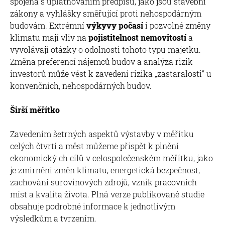
spojená s uplatňováním předpisů, jako jsou stavební
zákony a vyhlášky směřující proti nehospodárným
budovám. Extrémní
výkyvy počasí
i pozvolné změny
klimatu mají vliv na
pojistitelnost nemovitostí
a
vyvolávají otázky o odolnosti tohoto typu majetku.
Změna preferencí nájemců budov a analýza rizik
investorů může vést k zavedení rizika „zastaralosti“ u
konvenčních, nehospodárných budov.
Širší měřítko
Zavedením šetrných aspektů výstavby v měřítku
celých čtvrtí a měst můžeme přispět k plnění
ekonomický ch cílů v celospolečenském měřítku, jako
je zmírnění změn klimatu, energetická bezpečnost,
zachování surovinových zdrojů, vznik pracovních
míst a kvalita života. Plná verze publikované studie
obsahuje podrobné informace k jednotlivým
výsledkům a tvrzením.