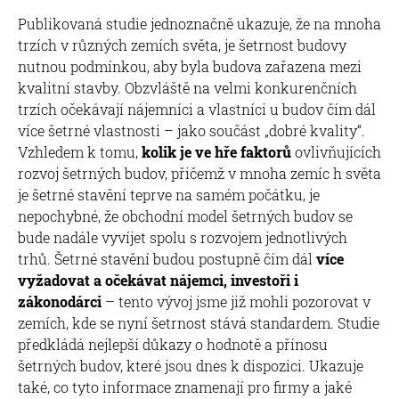
Publikovaná studie jednoznačně ukazuje, že na mnoha
trzích v různých zemích světa, je šetrnost budovy
nutnou podmínkou, aby byla budova zařazena mezi
kvalitní stavby. Obzvláště na velmi konkurenčních
trzích očekávají nájemníci a vlastníci u budov čím dál
více šetrné vlastnosti – jako součást „dobré kvality“.
Vzhledem k tomu,
kolik je ve hře faktorů
ovlivňujících
rozvoj šetrných budov, přičemž v mnoha zemíc h světa
je šetrné stavění teprve na samém počátku, je
nepochybné, že obchodní model šetrných budov se
bude nadále vyvíjet spolu s rozvojem jednotlivých
trhů. Šetrné stavění budou postupně čím dál
více
vyžadovat a očekávat nájemci, investoři i
zákonodárci
– tento vývoj jsme již mohli pozorovat v
zemích, kde se nyní šetrnost stává standardem. Studie
předkládá nejlepší důkazy o hodnotě a přínosu
šetrných budov, které jsou dnes k dispozici. Ukazuje
také, co tyto informace znamenají pro firmy a jaké