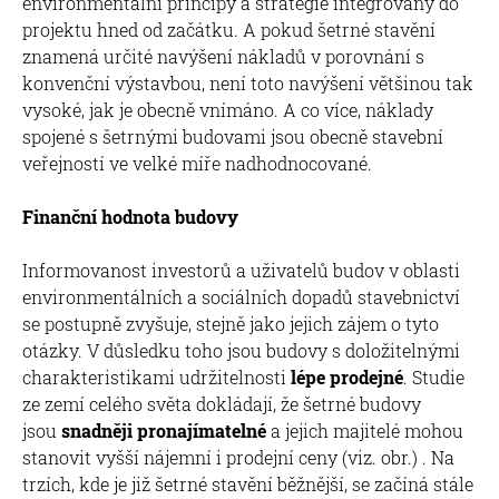
environmentální principy a strategie integrovány do
projektu hned od začátku. A pokud šetrné stavění
znamená určité navýšení nákladů v porovnání s
konvenční výstavbou, není toto navýšení většinou tak
vysoké, jak je obecně vnímáno. A co více, náklady
spojené s šetrnými budovami jsou obecně stavební
veřejností ve velké míře nadhodnocované.
Finanční hodnota budovy
Informovanost investorů a uživatelů budov v oblasti
environmentálních a sociálních dopadů stavebnictví
se postupně zvyšuje, stejně jako jejich zájem o tyto
otázky. V důsledku toho jsou budovy s doložitelnými
charakteristikami udržitelnosti
lépe prodejné
. Studie
ze zemí celého světa dokládají, že šetrné budovy
jsou
snadněji pronajímatelné
a jejich majitelé mohou
stanovit vyšší nájemní i prodejní ceny (viz. obr.) . Na
trzích, kde je již šetrné stavění běžnější, se začíná stále