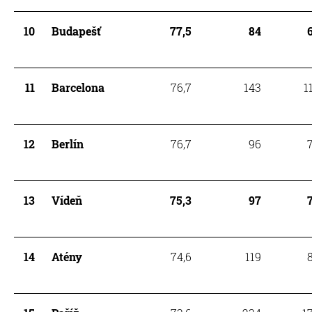
10
Budapešť
77,5
84
11
Barcelona
76,7
143
1
12
Berlín
76,7
96
13
Vídeň
75,3
97
14
Atény
74,6
119