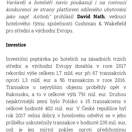
Varšavě) a hoteliéři navíc poukazují i na rostoucí
konkurenci ze strany platforem sdíleného ubytování
jako např. Airbnb,“
prohlásil
David Nath
, vedoucí
hotelového týmu společnosti Cushman & Wakefield
pro střední a východní Evropu.
Investice
Investiční poptávka po hotelích na zásadních trzích
střední a východní Evropy dosáhla v roce 2017
rekordní výše celkem 1,7 mld. eur při 67 transakcích
oproti 1,3 mld. eur a 56 transakcím v roce 2016.
Transakce o nejvyšším objemu proběhly opět v
Rakousku, a to v celkové výši 791 mil. eur. Druhou
nejaktivnější zemí bylo Polsko s 15 transakcemi v
celkové hodnotě 402 mil. eur. V České republice byl
rok 2017 velmi dobrý, v hotelovém odvětví se v jeho
průběhu uskutečnily transakce v hodnotě 235 mil. eur,
což je jen mírný pokles oproti předchozímu