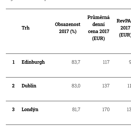
Průměrná
RevP
Obsazenost
denní
Trh
2017
2017 (%)
cena 2017
(EUR
(EUR)
1
Edinburgh
83,7
117
2
Dublin
83,0
137
1
3
Londýn
81,7
170
1