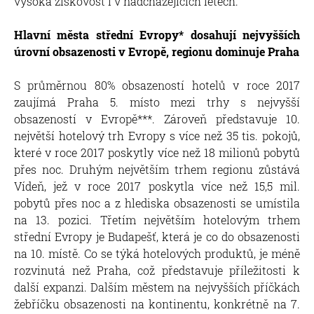
vysoká ziskovost i v nadcházejících letech.
Hlavní města střední Evropy* dosahují nejvyšších
úrovní obsazenosti v Evropě, regionu dominuje Praha
S průměrnou 80% obsazeností hotelů v roce 2017
zaujímá Praha 5. místo mezi trhy s nejvyšší
obsazeností v Evropě***. Zároveň představuje 10.
největší hotelový trh Evropy s více než 35 tis. pokojů,
které v roce 2017 poskytly více než 18 milionů pobytů
přes noc. Druhým největším trhem regionu zůstává
Vídeň, jež v roce 2017 poskytla více než 15,5 mil.
pobytů přes noc a z hlediska obsazenosti se umístila
na 13. pozici. Třetím největším hotelovým trhem
střední Evropy je Budapešť, která je co do obsazenosti
na 10. místě. Co se týká hotelových produktů, je méně
rozvinutá než Praha, což představuje příležitosti k
další expanzi. Dalším městem na nejvyšších příčkách
žebříčku obsazenosti na kontinentu, konkrétně na 7.