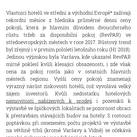
Vlastníci hotelů ve střední a východní Evropě* zažívají
rekordní měsíce z hlediska průměrné denní ceny
pokojů, která je hlavním důvodem dvouciferného
růstu tržeb za disponibilní pokoj (RevPAR) ve
středoevropských městech v roce 2017. Růstový trend
byl zřejmý i v prvním pololetí letošního roku (H1 2018).
Jedinou výjimkou byla Varšava, kde ukazatel RevPAR
mírně poklesl kvůli klesající obsazenosti, i zde však
cena za pokoj rostla jako v ostatních hlavních
městech regionu. Vyšší ceny pokojů znamenají
výrazný nárůst ziskovosti hotelů, což vyvolává velký
zájem investorů. Kvůli nedostatku hotelových
nemovitostí nabízených k prodeji
i pozemků k
výstavbě ve špičkových lokalitách se pozornost obrací
k přestavbám stávajících budov na hotely. S rostoucí
poptávkou při omezeném počtu projektů ve výstavbě
na většině trhů (kromě Varšavy a Vídně) se očekává