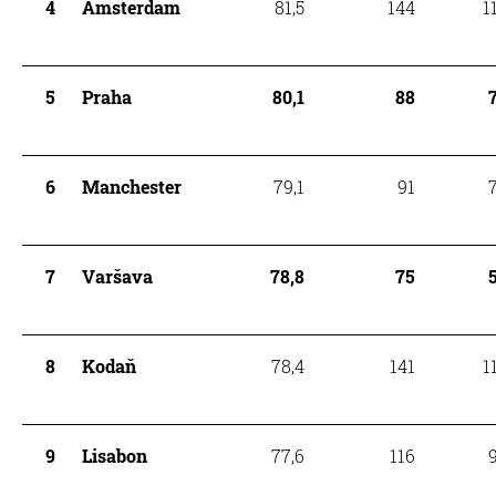
4
Amsterdam
81,5
144
1
5
Praha
80,1
88
6
Manchester
79,1
91
7
Varšava
78,8
75
8
Kodaň
78,4
141
1
9
Lisabon
77,6
116