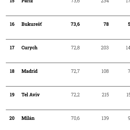
15
Paříž
73,6
234
1
16
Bukurešť
73,6
78
17
Curych
72,8
203
1
18
Madrid
72,7
108
19
Tel Aviv
72,2
215
1
20
Milán
70,6
139