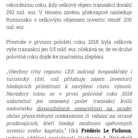
rekordnímu roku, kdy celkový objem transakcí dosáhl
292 mil. eur. V těsném závěsu překvapivě následuje
Rumunsko s celkovým objemem investic téměř 200
mil. eur.
Přestože v prvním pololetí roku 2018 byla celková
výše transakcí jen 0,5 mld. eur, očekává se, že ve druhé
polovině roku dojde ke značnému zlepšení.
„
Všechny trhy regionu CEE zažívají hospodářský i
turistický růst, což přitahuje zájem investorů
hledajících příležitosti k navýšení růstu výnosů.
Navzdory tomu se v první polovině roku 2018
uskutečnil jen omezený počet transakcí kvůli
nedostatku
disponibilních nemovitostí na prodej
,
občas přemrštěným očekáváním či váhání na straně
prodávajících, kteří hledají možnosti opětovných
investic svého kapitálu,“
říká
Frédéric Le Fichoux
,
vedoucí oddělení společnosti Cushman & Wakefield