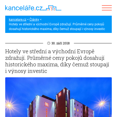
kancelare.cz
Články
Hotely ve střední a východní Evropě zdražují. Průměrné ceny pokojů
dosahují historického maxima, díky čemuž stoupají i výnosy investic
30. září 2018
Hotely ve střední a východní Evropě
zdražují. Průměrné ceny pokojů dosahují
historického maxima, díky čemuž stoupají
i výnosy investic