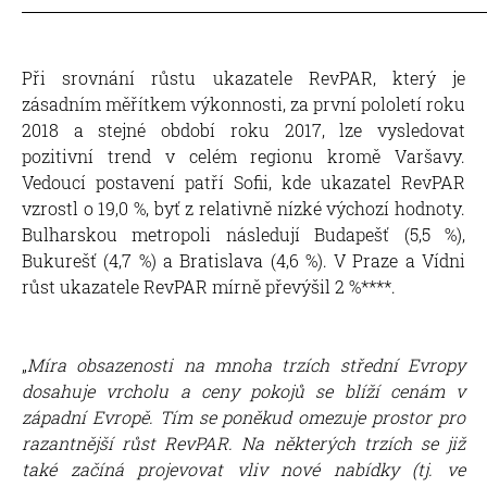
Při srovnání růstu ukazatele RevPAR, který je
zásadním měřítkem výkonnosti, za první pololetí roku
2018 a stejné období roku 2017, lze vysledovat
pozitivní trend v celém regionu kromě Varšavy.
Vedoucí postavení patří Sofii, kde ukazatel RevPAR
vzrostl o 19,0 %, byť z relativně nízké výchozí hodnoty.
Bulharskou metropoli následují Budapešť (5,5 %),
Bukurešť (4,7 %) a Bratislava (4,6 %). V Praze a Vídni
růst ukazatele RevPAR mírně převýšil 2 %****.
„
Míra obsazenosti na mnoha trzích střední Evropy
dosahuje vrcholu a ceny pokojů se blíží cenám v
západní Evropě. Tím se poněkud omezuje prostor pro
razantnější růst RevPAR. Na některých trzích se již
také začíná projevovat vliv nové nabídky (tj. ve