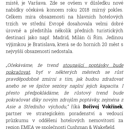
místě, je Varšava. Zde se ovšem v důsledku nové
nabídky očekává koncem roku 2018 mírný pokles.
Celkem míra obsazenosti na hlavních hotelových
trzích ve střední Evropě dosahovala velmi dobré
úrovně a předstihla několik předních turistických
destinací jako např. Madrid, Milán či Řím. Jedinou
výjimkou je Bratislava, která se do horních 20 měst s
nejvyšší obsazeností nedostala.
„
Očekáváme, že trend
stoupající poptávky bude
pokračovat
, byť v některých městech se růst
pravděpodobně zmírní s tím, jak budou zdražovat
anebo se ve špičce sezóny naplní jejich kapacita. I
přesto předpokládáme, že růstový trend bude
pokračovat díky novým zdrojům poptávky, zejména z
Asie a Středního východu,“
říká
Bořivoj Vokřínek
,
partner ve strategickém poradenství a vedoucí
průzkumu v oddělení hotelových nemovitostí za
region EMEA ve společnosti Cushman & Wakefield.