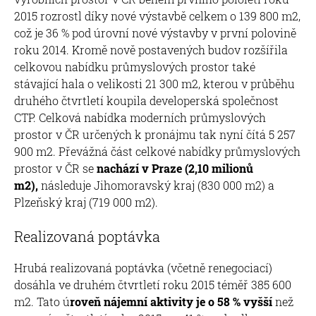
2015 rozrostl díky nové výstavbě celkem o 139 800 m2,
což je 36 % pod úrovní nové výstavby v první polovině
roku 2014. Kromě nově postavených budov rozšířila
celkovou nabídku průmyslových prostor také
stávající hala o velikosti 21 300 m2, kterou v průběhu
druhého čtvrtletí koupila developerská společnost
CTP. Celková nabídka moderních průmyslových
prostor v ČR určených k pronájmu tak nyní čítá 5 257
900 m2. Převážná část celkové nabídky průmyslových
prostor v ČR se
nachází v Praze (2,10 milionů
m2),
následuje Jihomoravský kraj (830 000 m2) a
Plzeňský kraj (719 000 m2).
Realizovaná poptávka
Hrubá realizovaná poptávka (včetně renegociací)
dosáhla ve druhém čtvrtletí roku 2015 téměř 385 600
m2. Tato ú
roveň nájemní aktivity je o 58 % vyšší
než