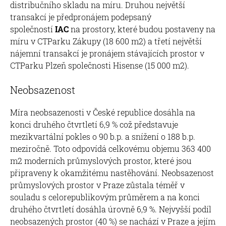
distribučního skladu na míru. Druhou největší
transakcí je předpronájem podepsaný
společností
IAC
na prostory, které budou postaveny na
míru v CTParku Zákupy (18 600 m2) a třetí největší
nájemní transakcí je pronájem stávajících prostor v
CTParku Plzeň společnosti Hisense (15 000 m2).
Neobsazenost
Míra neobsazenosti v České republice dosáhla na
konci druhého čtvrtletí 6,9 % což představuje
mezikvartální pokles o 90 b.p. a snížení o 188 b.p.
meziročně. Toto odpovídá celkovému objemu 363 400
m2 moderních průmyslových prostor, které jsou
připraveny k okamžitému nastěhování. Neobsazenost
průmyslových prostor v Praze zůstala téměř v
souladu s celorepublikovým průměrem a na konci
druhého čtvrtletí dosáhla úrovně 6,9 %. Nejvyšší podíl
neobsazených prostor (40 %) se nachází v Praze a jejím