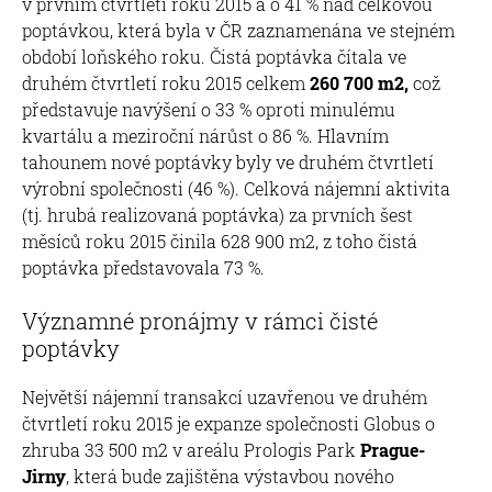
v prvním čtvrtletí roku 2015 a o 41 % nad celkovou
poptávkou, která byla v ČR zaznamenána ve stejném
období loňského roku. Čistá poptávka čítala ve
druhém čtvrtletí roku 2015 celkem
260 700 m2,
což
představuje navýšení o 33 % oproti minulému
kvartálu a meziroční nárůst o 86 %. Hlavním
tahounem nové poptávky byly ve druhém čtvrtletí
výrobní společnosti (46 %). Celková nájemní aktivita
(tj. hrubá realizovaná poptávka) za prvních šest
měsíců roku 2015 činila 628 900 m2, z toho čistá
poptávka představovala 73 %.
Významné pronájmy v rámci čisté
poptávky
Největší nájemní transakcí uzavřenou ve druhém
čtvrtletí roku 2015 je expanze společnosti Globus o
zhruba 33 500 m2 v areálu Prologis Park
Prague-
Jirny
, která bude zajištěna výstavbou nového