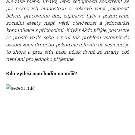
ale také menší únavy, lepší schopnosti soustředit se
při některých činnostech a celkově větší „akčnost“
během pracovního dne, zajímavé byly i pozorované
sociální efekty, např. větší otevřenost a jednodušší
komunikace s příchozími. Když někdo přijde, postavíte
se prostě vedle sebe a není tak problém vstoupit do
osobní zóny druhého, pokud ale mluvíte na sedícího, je
to shora a přes stůl nebo nějak divně ze strany, což
není ani pro jednoho příjemné.
Kdo vydrží osm hodin na míči?