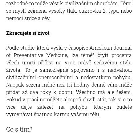
rozhodně to může vést k civilizačním chorobám. Těmi
se myslí zejména vysoký tlak, cukrovka 2. typu nebo
nemoci srdce a cév.
Zkracujete si život
Podle studie, která vyšla v časopise American Journal
of Preventative Medicine, lze téměř čtyři procenta
všech úmrtí přičíst na vrub právě sedavému stylu
života. To je samozřejmě spojováno i s nadváhou,
civilizačními onemocněními a nedostatkem pohybu.
Naopak sezení méně než tři hodiny denně vám může
přidat až dva roky k dobru. Všechno má ale řešení.
Pokud v práci nemůžete alespoň chvíli stát, tak si o to
více dejte záležet na pohybu, kterým budete
vyrovnávat špatnou karmu vašemu tělu
Co s tím?