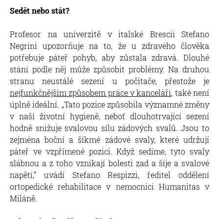
Sedět nebo stát?
Profesor na univerzitě v italské Brescii Stefano
Negrini upozorňuje na to, že u zdravého člověka
potřebuje páteř pohyb, aby zůstala zdravá. Dlouhé
stání podle něj může způsobit problémy. Na druhou
stranu neustálé sezení u počítače, přestože je
nejfunkčnějším způsobem práce v kanceláři
, také není
úplně ideální. „Tato pozice způsobila významné změny
v naší životní hygieně, neboť dlouhotrvající sezení
hodně snižuje svalovou sílu zádových svalů. Jsou to
zejména boční a šikmé zádové svaly, které udržují
páteř ve vzpřímené pozici. Když sedíme, tyto svaly
slábnou a z toho vznikají bolesti zad a šíje a svalové
napětí,” uvádí Stefano Respizzi, ředitel oddělení
ortopedické rehabilitace v nemocnici Humanitas v
Miláně.