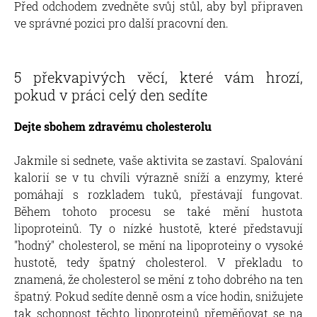
Před odchodem zvedněte svůj stůl, aby byl připraven
ve správné pozici pro další pracovní den.
5 překvapivých věcí, které vám hrozí,
pokud v práci celý den sedíte
Dejte sbohem zdravému cholesterolu
Jakmile si sednete, vaše aktivita se zastaví. Spalování
kalorií se v tu chvíli výrazně sníží a enzymy, které
pomáhají s rozkladem tuků, přestávají fungovat.
Během tohoto procesu se také mění hustota
lipoproteinů. Ty o nízké hustotě, které představují
"hodný" cholesterol, se mění na lipoproteiny o vysoké
hustotě, tedy špatný cholesterol. V překladu to
znamená, že cholesterol se mění z toho dobrého na ten
špatný. Pokud sedíte denně osm a více hodin, snižujete
tak schopnost těchto lipoproteinů přeměňovat se na