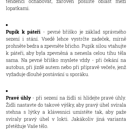
tendenci ochabovat, zároveň posílíte oblast mezi
lopatkami.
Pupík k páteři
- pevné bříško je základ správného
sezení i stání. Vsedě lehce vystrčte zadeček, mírně
prohněte bedra a zpevněte břicho. Pupík silou vtahujte
k páteři, aby byla zpevněná a nenesla celou tíhu těla
sama. Na pevné bříško myslete vždy - při čekání na
autobus, při jízdě autem nebo při přípravě večeře, jenž
vyžaduje dlouhé postávání u sporáku.
Pravé úhly
- při sezení na židli si hlídejte pravé úhly.
Židli nastavte do takové výšky, aby pravý úhel svírala
stehna s lýtky a klávesnici umístěte tak, aby paže
svíraly pravý úhel v lokti. Jakákoliv jiná varianta
přetěžuje Vaše tělo.