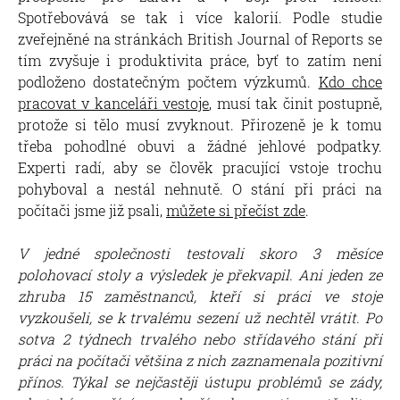
Spotřebovává se tak i více kalorií. Podle studie
zveřejněné na stránkách British Journal of Reports se
tím zvyšuje i produktivita práce, byť to zatím není
podloženo dostatečným počtem výzkumů.
Kdo chce
pracovat v kanceláři vestoje
, musí tak činit postupně,
protože si tělo musí zvyknout. Přirozeně je k tomu
třeba pohodlné obuvi a žádné jehlové podpatky.
Experti radí, aby se člověk pracující vstoje trochu
pohyboval a nestál nehnutě. O stání při práci na
počítači jsme již psali,
můžete si přečíst zde
.
V jedné společnosti testovali skoro 3 měsíce
polohovací stoly
a výsledek je překvapil. Ani jeden ze
zhruba 15 zaměstnanců, kteří si práci ve stoje
vyzkoušeli, se k trvalému sezení už nechtěl vrátit. Po
sotva 2 týdnech trvalého nebo střídavého stání při
práci na počítači většina z nich zaznamenala pozitivní
přínos. Týkal se nejčastěji ústupu problémů se zády,