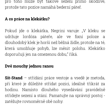
pro toho může být takové sezení přímo škodlivé,
protože tato pozice namáhá bederní páteř.
A co práce na klekátku?
Pokud jde o klekátka, Negrini varuje: „V kleku se
udržuje lordóza páteře, ale ve fixní poloze a
dlouhodobý klek je horší než běžná židle, protože na té,
která umožňuje pohyb, lze měnit polohu. Klekátko
doporučuji jen na omezenou dobu,” říká.
Dvě mouchy jednou ranou
Sit-Stand
– střídání práce vestoje a vsedě je metoda,
při které je důležité střídat pozici, ideálně třikrát za
hodinu. Namísto dlouhého vysedávání pravidelně
střídejte sezení a stání. Pamatujte na správný postoj -
zatěžujte rovnoměrně obě nohy.