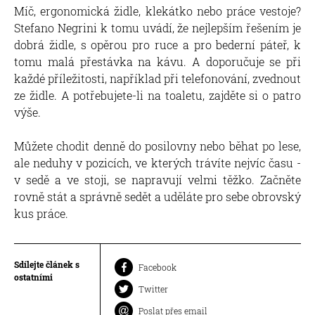
Míč, ergonomická židle, klekátko nebo práce vestoje?
Stefano Negrini k tomu uvádí, že nejlepším řešením je
dobrá židle, s opěrou pro ruce a pro bederní páteř, k
tomu malá přestávka na kávu. A doporučuje se při
každé příležitosti, například při telefonování, zvednout
ze židle. A potřebujete-li na toaletu, zajděte si o patro
výše.
Můžete chodit denně do posilovny nebo běhat po lese,
ale neduhy v pozicích, ve kterých trávíte nejvíc času -
v sedě a ve stoji, se napravují velmi těžko. Začněte
rovně stát a správně sedět a uděláte pro sebe obrovský
kus práce.
Sdílejte článek s
Facebook
ostatními
Twitter
Poslat přes email