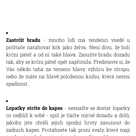
Zastrčit bradu
- mnoho lidí má tendenci vsedě u
počítače natahovat krk jako želva. Není divu, že bolí
krční páteř a od ní také hlava. Zasuňte bradu dozadu
tak, aby se krční páteř opět napřímila. Představte si, že
Vás někdo tahá za temeno hlavy vzhůru ke stropu,
nebo že máte na hlavě položenou knihu, která nesmí
spadnout.
Lopatky strčte do kapes
- nesnažte se dostat lopatky
co nejblíž k sobě - spíš je tlačte mírně dozadu a dolů,
jakoby jste chtěli jejich spodní hroty zasunout do
zadních kapes. Protáhnete tak prsní svaly, které mají