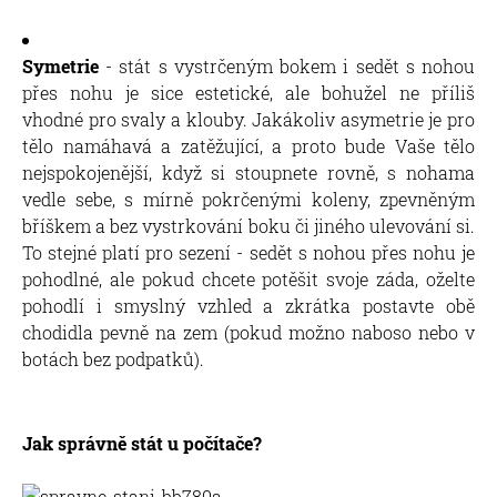
Symetrie
- stát s vystrčeným bokem i sedět s nohou
přes nohu je sice estetické, ale bohužel ne příliš
vhodné pro svaly a klouby. Jakákoliv asymetrie je pro
tělo namáhavá a zatěžující, a proto bude Vaše tělo
nejspokojenější, když si stoupnete rovně, s nohama
vedle sebe, s mírně pokrčenými koleny, zpevněným
bříškem a bez vystrkování boku či jiného ulevování si.
To stejné platí pro sezení - sedět s nohou přes nohu je
pohodlné, ale pokud chcete potěšit svoje záda, oželte
pohodlí i smyslný vzhled a zkrátka postavte obě
chodidla pevně na zem (pokud možno naboso nebo v
botách bez podpatků).
Jak správně stát u počítače?