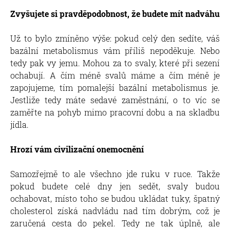
Zvyšujete si pravděpodobnost, že budete mít nadváhu
Už to bylo zmíněno výše: pokud celý den sedíte, váš
bazální metabolismus vám příliš nepoděkuje. Nebo
tedy pak vy jemu. Mohou za to svaly, které při sezení
ochabují. A čím méně svalů máme a čím méně je
zapojujeme, tím pomalejší bazální metabolismus je.
Jestliže tedy máte sedavé zaměstnání, o to víc se
zaměřte na pohyb mimo pracovní dobu a na skladbu
jídla.
Hrozí vám civilizační onemocnění
Samozřejmě to ale všechno jde ruku v ruce. Takže
pokud budete celé dny jen sedět, svaly budou
ochabovat, místo toho se budou ukládat tuky, špatný
cholesterol získá nadvládu nad tím dobrým, což je
zaručená cesta do pekel. Tedy ne tak úplně, ale