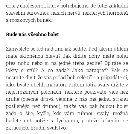
dobrý cholesterol, který potřebujeme. Je totiž základní
stavební surovinou našich nervů, některých hormonů
a mozkových buněk.
Bude vás všechno bolet
Zamyslete se teď nad tím, jak sedíte. Pod jakým úhlem
máte skloněnou hlavu? Jak držíte nohy, máte nohu
přes nohu nebo si na jedné třeba sedíte? Opíráte se
lokty o stůl? A co záda? Jako paragraf? Pak se
nesmíte divit, že vás pořád bolí celé tělo a připadáte si,
jako byste uběhli maraton. Přitom totiž svaly držíte v
nepřirozených polohách, některé používáte více než
druhé (obecně drtivá většina z nás má jednu stranu
posílenější než druhou), takže vás pak budou bolet
záda a šíje, kyčle, kde vám tuhnou svaly, možná
budete mít potíže s dýcháním, protože hrbením se
zkracujete hrudní svalstvo.