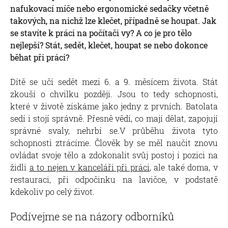
nafukovací míče nebo ergonomické sedačky včetně
takových, na nichž lze klečet, případně se houpat. Jak
se stavíte k práci na počítači vy? A co je pro tělo
nejlepší? Stát, sedět, klečet, houpat se nebo dokonce
běhat při práci?
Dítě se učí sedět mezi 6. a 9. měsícem života. Stát
zkouší o chvilku později. Jsou to tedy schopnosti,
které v životě získáme jako jedny z prvních. Batolata
sedí i stojí správně. Přesně vědí, co mají dělat, zapojují
správné svaly, nehrbí se.V průběhu života tyto
schopnosti ztrácíme. Člověk by se měl naučit znovu
ovládat svoje tělo a zdokonalit svůj postoj i pozici na
židli
a to nejen v kanceláři při práci
, ale také doma, v
restauraci, při odpočinku na lavičce, v podstatě
kdekoliv po celý život.
Podívejme se na názory odborníků