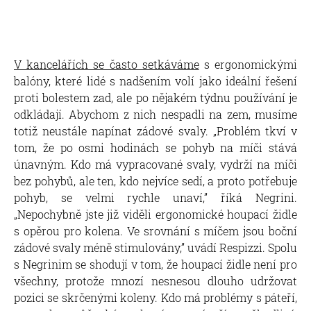
V kancelářích se často setkáváme
s ergonomickými
balóny, které lidé s nadšením volí jako ideální řešení
proti bolestem zad, ale po nějakém týdnu používání je
odkládají. Abychom z nich nespadli na zem, musíme
totiž neustále napínat zádové svaly. „Problém tkví v
tom, že po osmi hodinách se pohyb na míči stává
únavným. Kdo má vypracované svaly, vydrží na míči
bez pohybů, ale ten, kdo nejvíce sedí, a proto potřebuje
pohyb, se velmi rychle unaví,” říká Negrini.
„Nepochybně jste již viděli ergonomické houpací židle
s opěrou pro kolena. Ve srovnání s míčem jsou boční
zádové svaly méně stimulovány,” uvádí Respizzi. Spolu
s Negrinim se shodují v tom, že houpací židle není pro
všechny, protože mnozí nesnesou dlouho udržovat
pozici se skrčenými koleny. Kdo má problémy s páteří,