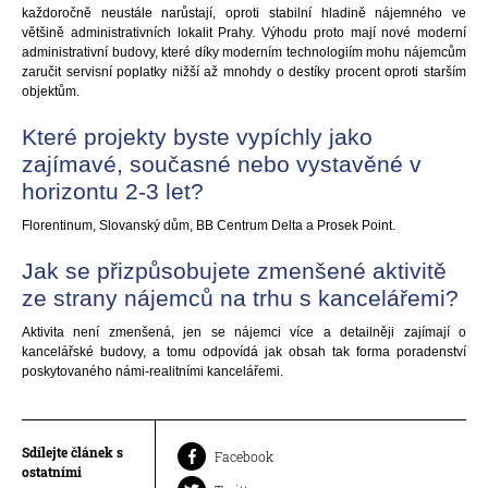
každoročně neustále narůstají, oproti stabilní hladině nájemného ve
většině administrativních lokalit Prahy. Výhodu proto mají nové moderní
administrativní budovy, které díky moderním technologiím mohu nájemcům
zaručit servisní poplatky nižší až mnohdy o destíky procent oproti starším
objektům.
Které projekty byste vypíchly jako
zajímavé, současné nebo vystavěné v
horizontu 2-3 let?
Florentinum, Slovanský dům, BB Centrum Delta a Prosek Point.
Jak se přizpůsobujete zmenšené aktivitě
ze strany nájemců na trhu s kancelářemi?
Aktivita není zmenšená, jen se nájemci více a detailněji zajímají o
kancelářské budovy, a tomu odpovídá jak obsah tak forma poradenství
poskytovaného námi-realitními kancelářemi.
Sdílejte článek s
Facebook
ostatními