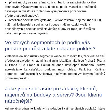
přísné nároky ze strany financujících bank na zajištění dluhového
financování výstavby projektu (z hlediska podílu vlastních prostředků,
developera/investora a z hlediska výše procenta požadované
předpronajatosti budovy),
omezemá spekulativní výstavba - velkoprostoroví nájemci (nad 3000
m2) mají k dispozici v současnosti pouze malé množství kvalitních
dokončených a spekulativně stavěných budov v Praze, které můžou
nabídnout požadovanou výměru.
Ve kterých segmentech je podle vás
prostor pro růst a kde nastane pokles?
Z hlediska dalšího růstu v segmentu kanceláří to vidím tak, že v krizi se daří
především zavedeným administrativním lokalitám jako jsou Praha 1, Praha
4, Praha 5, či Praha 8. Pokud se dnes developeři rozhodnou stavět
spekulativně kancelářskou budovu, např. oblasti Pankráce, Karlína,
Florence, Budějovické či Smíchova, mají velmi reálné vyhlídky na úspěšný
pronájem projektu.
Jaké jsou současné požadavky klientů,
nájemců na budovy a servis? Jsou klienti
náročnější?
Asi největší důraz je kladený na skladbu i výši servisních poplatků, které