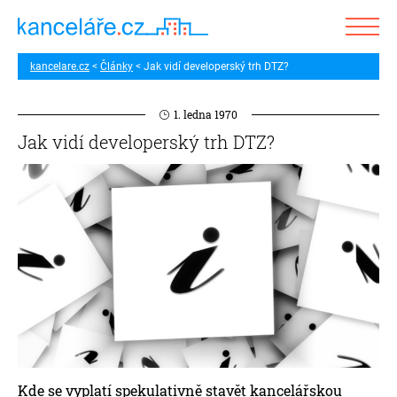
kancelare.cz
Články
Jak vidí developerský trh DTZ?
1. ledna 1970
Jak vidí developerský trh DTZ?
Kde se vyplatí spekulativně stavět kancelářskou