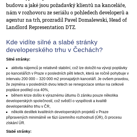
budovu a jaké jsou požadavký klientů na kanceláře,
nám v rozhovoru ze seriálu o pohledech developerů a
agentur na trh, prozradil Pavel Domalewski, Head of
Landlord Representation DTZ.
Kde vidíte silné a slabé stránky
developerského trhu v Čechách?
Silné stránky:
aktivita nájemců je relativně stabilní, což lze doložit na vývoji poptávky
po kancelářích v Praze v posledních pěti letech, která se ročně pohybuje v
intervalu 200 000 – 320 000 m2 pronajatých kanceláří. Je ovšem pravdou,
že zejména v posledních dvou letech se renegociace smluv na celkové
poptáce podílejí cca 40%,
během krize došlo k výraznému útlumu či zániku pouze několika
developerských společností, což svědčí o vyspělosti a kvalitě
developerského trhu v ČR,
několik destítek kvalitních developerských projektů v Praze
připravených minimálně ve fázi územního rozhodnutí (ÚR), či procesu
získání ÚR.
Slabé stránky: