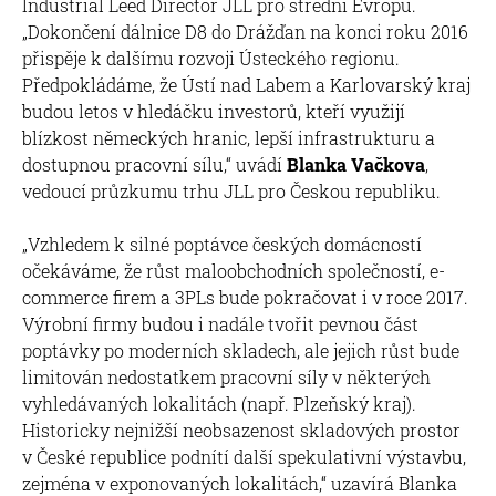
Industrial Leed Director JLL pro střední Evropu.
„Dokončení dálnice D8 do Drážďan na konci roku 2016
přispěje k dalšímu rozvoji Ústeckého regionu.
Předpokládáme, že Ústí nad Labem a Karlovarský kraj
budou letos v hledáčku investorů, kteří využijí
blízkost německých hranic, lepší infrastrukturu a
dostupnou pracovní sílu,“ uvádí
Blanka Vačkova
,
vedoucí průzkumu trhu JLL pro Českou republiku.
„Vzhledem k silné poptávce českých domácností
očekáváme, že růst maloobchodních společností, e-
commerce firem a 3PLs bude pokračovat i v roce 2017.
Výrobní firmy budou i nadále tvořit pevnou část
poptávky po moderních skladech, ale jejich růst bude
limitován nedostatkem pracovní síly v některých
vyhledávaných lokalitách (např. Plzeňský kraj).
Historicky nejnižší neobsazenost skladových prostor
v České republice podnítí další spekulativní výstavbu,
zejména v exponovaných lokalitách,“ uzavírá Blanka