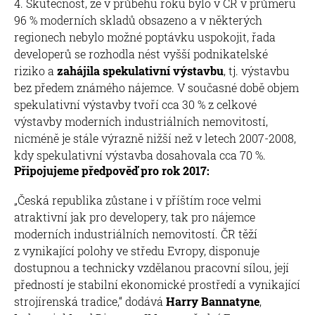
Skutečnost, že v průběhu roku bylo v ČR v průměru
96 % moderních skladů obsazeno a v některých
regionech nebylo možné poptávku uspokojit, řada
developerů se rozhodla nést vyšší podnikatelské
riziko a
zahájila spekulativní výstavbu
, tj. výstavbu
bez předem známého nájemce. V současné době objem
spekulativní výstavby tvoří cca 30 % z celkové
výstavby moderních industriálních nemovitostí,
nicméně je stále výrazně nižší než v letech 2007-2008,
kdy spekulativní výstavba dosahovala cca 70 %.
Připojujeme předpověď pro rok 2017:
„Česká republika zůstane i v příštím roce velmi
atraktivní jak pro developery, tak pro nájemce
moderních industriálních nemovitostí. ČR těží
z vynikající polohy ve středu Evropy, disponuje
dostupnou a technicky vzdělanou pracovní sílou, její
předností je stabilní ekonomické prostředí a vynikající
strojírenská tradice,“ dodává
Harry Bannatyne
,