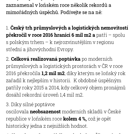
zaznamenal v loňském roce několik rekordů a
mimořádných úspěchů. Podívejte se na ně:
Český trh průmyslových a logistických nemovitostí
překročil v roce 2016 hranici 6 mil m2 a
patří – spolu
s polským trhem – k nejrozvinutějším v regionu
střední a jihovýchodní Evropy.
Celková realizovaná poptávka
po moderních
průmyslových a logistických prostorách v ČR v roce
2016 překročila
1,2 mil m2
, díky kterým se loňský rok
zařadil k nejlepším v historii. K obdobně úspěšným
patřily roky 2015 a 2014, kdy celkový objem pronájmů
dosáhl rekordní úroveň 1,4 mil m2.
Díky silné poptávce
oscilovala
neobsazenost
moderních skladů v České
republice v loňském roce
kolem 4 %,
což je opět
historicky jedna z nejnižších hodnot.