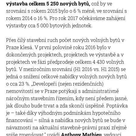
výstavba celkem 5 250 nových bytů,
což by ve
srovnání s rokem 2015 bylo o 6 % méně, ve srovnání s
rokem 2014 o 16 %. Pro rok 2017 očekáváme zahájení
výstavby cca 5 000 bytových jednotek.
Přes čilý stavební ruch počet nových volných bytů v
Praze klesá. V první polovině roku 2016 bylo v
dokončených projektech, projektech ve výstavbě a v
projektech ve fázi předprodeje celkem 4 430 volných
bytů. V meziročním srovnání (H1 2016 vs. H1 2015) se
jedná o snížení celkové nabídky volných nových bytů
o cca 23 %. „Developeři (nejen rezidenčních)
nemovitostí se v Praze potýkají s administrativně
náročným stavebním řízením, kdy není předem jasné,
jak dlouho bude trvat a zda skončí úspěšně. Poptávka
je – také díky výhodným podmínkám hypotečního
financování – silná a nabídka nových bytů se bude v
návaznosti na aktuální stavebně-právní praxi zřejmě
spíše zmenšovat," uvádí
Anthony Mathieu
, vedoucí