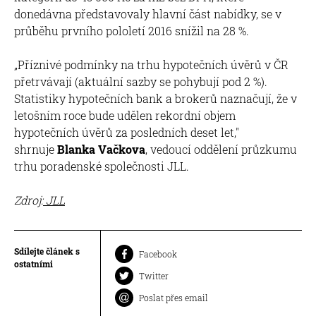
donedávna představovaly hlavní část nabídky, se v
průběhu prvního pololetí 2016 snížil na 28 %.
„Příznivé podmínky na trhu hypotečních úvěrů v ČR
přetrvávají (aktuální sazby se pohybují pod 2 %).
Statistiky hypotečních bank a brokerů naznačují, že v
letošním roce bude udělen rekordní objem
hypotečních úvěrů za posledních deset let,"
shrnuje
Blanka Vačkova
, vedoucí oddělení průzkumu
trhu poradenské společnosti JLL.
Zdroj:
JLL
Sdílejte článek s
Facebook
ostatními
Twitter
Poslat přes email