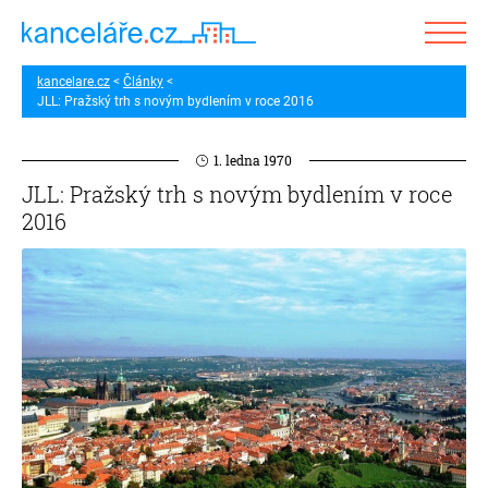
kancelare.cz
Články
JLL: Pražský trh s novým bydlením v roce 2016
1. ledna 1970
JLL: Pražský trh s novým bydlením v roce
2016