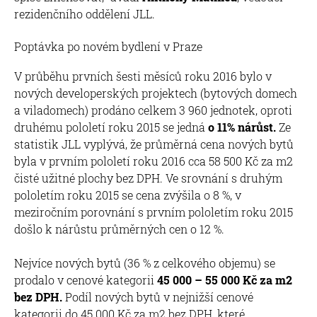
rezidenčního oddělení JLL.
Poptávka po novém bydlení v Praze
V průběhu prvních šesti měsíců roku 2016 bylo v
nových developerských projektech (bytových domech
a viladomech) prodáno celkem 3 960 jednotek, oproti
druhému pololetí roku 2015 se jedná
o 11% nárůst.
Ze
statistik JLL vyplývá, že průměrná cena nových bytů
byla v prvním pololetí roku 2016 cca 58 500 Kč za m2
čisté užitné plochy bez DPH. Ve srovnání s druhým
pololetím roku 2015 se cena zvýšila o 8 %, v
meziročním porovnání s prvním pololetím roku 2015
došlo k nárůstu průměrných cen o 12 %.
Nejvíce nových bytů (36 % z celkového objemu) se
prodalo v cenové kategorii
45 000 – 55 000 Kč za m2
bez DPH.
Podíl nových bytů v nejnižší cenové
kategorii do 45 000 Kč za m2 bez DPH, které