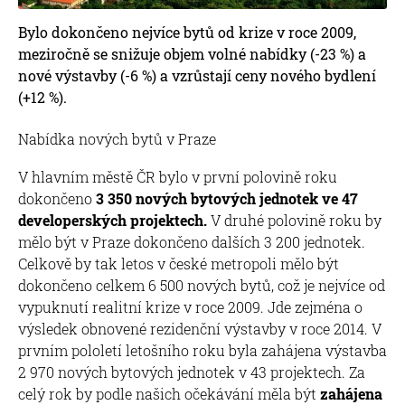
Bylo dokončeno nejvíce bytů od krize v roce 2009,
meziročně se snižuje objem volné nabídky (-23 %) a
nové výstavby (-6 %) a vzrůstají ceny nového bydlení
(+12 %).
Nabídka nových bytů v Praze
V hlavním městě ČR bylo v první polovině roku
dokončeno
3 350 nových bytových jednotek ve 47
developerských projektech.
V druhé polovině roku by
mělo být v Praze dokončeno dalších 3 200 jednotek.
Celkově by tak letos v české metropoli mělo být
dokončeno celkem 6 500 nových bytů, což je nejvíce od
vypuknutí realitní krize v roce 2009. Jde zejména o
výsledek obnovené rezidenční výstavby v roce 2014. V
prvním pololetí letošního roku byla zahájena výstavba
2 970 nových bytových jednotek v 43 projektech. Za
celý rok by podle našich očekávání měla být
zahájena