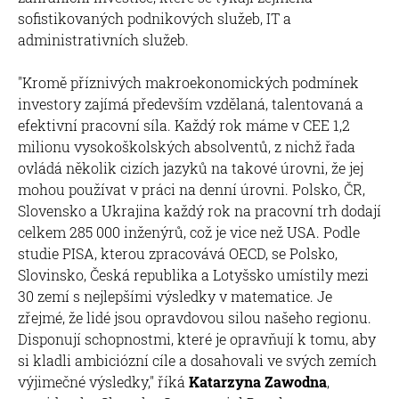
sofistikovaných podnikových služeb, IT a
administrativních služeb.
"Kromě příznivých makroekonomických podmínek
investory zajímá především vzdělaná, talentovaná a
efektivní pracovní síla. Každý rok máme v CEE 1,2
milionu vysokoškolských absolventů, z nichž řada
ovládá několik cizích jazyků na takové úrovni, že jej
mohou používat v práci na denní úrovni. Polsko, ČR,
Slovensko a Ukrajina každý rok na pracovní trh dodají
celkem 285 000 inženýrů, což je vice než USA. Podle
studie PISA, kterou zpracovává OECD, se Polsko,
Slovinsko, Česká republika a Lotyšsko umístily mezi
30 zemí s nejlepšími výsledky v matematice. Je
zřejmé, že lidé jsou opravdovou silou našeho regionu.
Disponují schopnostmi, které je opravňují k tomu, aby
si kladli ambiciózní cíle a dosahovali ve svých zemích
výjimečné výsledky," říká
Katarzyna Zawodna
,