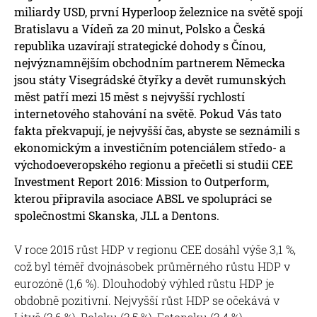
miliardy USD, první Hyperloop železnice na světě spojí
Bratislavu a Vídeň za 20 minut, Polsko a Česká
republika uzavírají strategické dohody s Čínou,
nejvýznamnějším obchodním partnerem Německa
jsou státy Visegrádské čtyřky a devět rumunských
měst patří mezi 15 měst s nejvyšší rychlostí
internetového stahování na světě. Pokud Vás tato
fakta překvapují, je nejvyšší čas, abyste se seznámili s
ekonomickým a investičním potenciálem středo- a
východoeveropského regionu a přečetli si studii CEE
Investment Report 2016: Mission to Outperform,
kterou připravila asociace ABSL ve spolupráci se
společnostmi Skanska, JLL a Dentons.
V roce 2015 růst HDP v regionu CEE dosáhl výše 3,1 %,
což byl téměř dvojnásobek průměrného růstu HDP v
eurozóně (1,6 %). Dlouhodobý výhled růstu HDP je
obdobně pozitivní. Nejvyšší růst HDP se očekává v