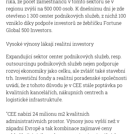
říká, že počet zaměstnanců v tomto sektoru se v
regionu zvýší na 500 000 osob. K dnešnímu dni je zde
otevřeno 1 300 center podnikových služeb, z nichž 100
vzniklo díky podpoře investorů ze žebříčku Fortune
Global 500 Investors.
Vysoké výnosy lákají realitní investory
Expandující sektor center podnikových služeb, resp.
outsourcingu podnikových služeb nejen podporuje
rozvoj ekonomiky jako celku, ale zvlášť také stavební
trh. Investiční fondy a realitní poradenské společnosti
uvádí, že z tohoto důvodu je v CEE stále poptávka po
kvalitních kancelářích, nákupních centrech a
logistické infrastruktuře.
"CEE nabízí 24 milionu m2 kvalitních
administrativních prostor. Výnosy jsou vyšší než v
západní Evropě a tak kombinace zajímavé ceny