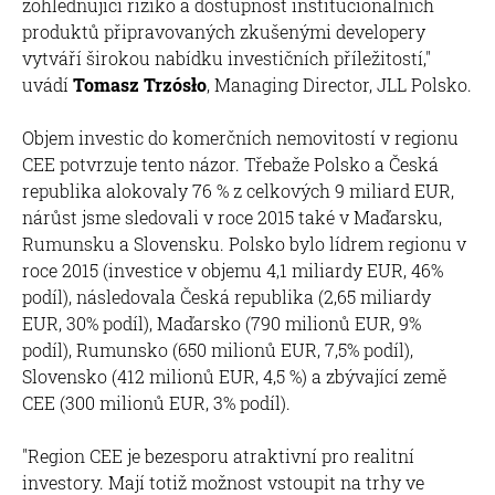
zohledňující riziko a dostupnost institucionálních
produktů připravovaných zkušenými developery
vytváří širokou nabídku investičních příležitostí,"
uvádí
Tomasz Trzósło
, Managing Director, JLL Polsko.
Objem investic do komerčních nemovitostí v regionu
CEE potvrzuje tento názor. Třebaže Polsko a Česká
republika alokovaly 76 % z celkových 9 miliard EUR,
nárůst jsme sledovali v roce 2015 také v Maďarsku,
Rumunsku a Slovensku. Polsko bylo lídrem regionu v
roce 2015 (investice v objemu 4,1 miliardy EUR, 46%
podíl), následovala Česká republika (2,65 miliardy
EUR, 30% podíl), Maďarsko (790 milionů EUR, 9%
podíl), Rumunsko (650 milionů EUR, 7,5% podíl),
Slovensko (412 milionů EUR, 4,5 %) a zbývající země
CEE (300 milionů EUR, 3% podíl).
"Region CEE je bezesporu atraktivní pro realitní
investory. Mají totiž možnost vstoupit na trhy ve