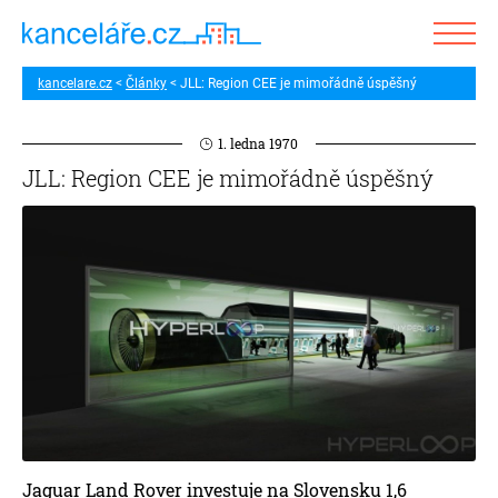
kancelare.cz
Články
JLL: Region CEE je mimořádně úspěšný
1. ledna 1970
JLL: Region CEE je mimořádně úspěšný
Jaguar Land Rover investuje na Slovensku 1,6