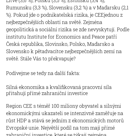
Litvě (3,6 %), Polsku (3,5 %), Estonsku (3,4 %),
Rumunsku (3,3 %), Slovensku (3,2 %) a v Maďarsku (2,1
%). Pokud jde o podnikatelská rizika, je CEEjednou z
nejbezpečnějších oblastí na světě. Zejména
geopolitická a sociální rizika se zde nevyskytují. Podle
institutu Institute for Economics and Peace patří
Česká republika, Slovinsko, Polsko, Maďarsko a
Slovensko k pětadvacítce nejbezpečnějších zemí na
světě. Stále Vás to překvapuje?
Podívejme se tedy na další fakta:
Silná ekonomika a kvalifikovaná pracovní síla
přitahují přímé zahraniční investice
Region CEE s téměř 100 miliony obyvatel a silnými
ekonomickými ukazateli se intenzivně zaměřuje na
růst HDP a stává se jedním z ekonomických motorů
Evropské unie. Největší podíl na tom mají přímé
zahraniční investice, které se týkají zejména