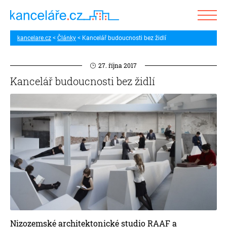
kancelare.cz
Články
Kancelář budoucnosti bez židlí
27. října 2017
Kancelář budoucnosti bez židlí
Nizozemské architektonické studio RAAF a