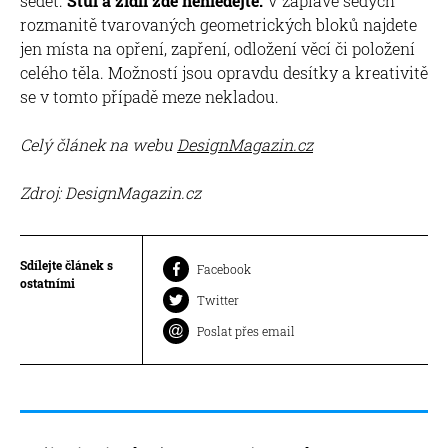
sedět.
Stůl a židli zde nehledejte.
V záplavě šedých
rozmanitě tvarovaných geometrických bloků najdete
jen místa na opření, zapření, odložení věcí či položení
celého těla. Možností jsou opravdu desítky a kreativitě
se v tomto případě meze nekladou.
Celý článek na webu
DesignMagazin.cz
Zdroj: DesignMagazin.cz
Sdílejte článek s
Facebook
ostatními
Twitter
Poslat přes email