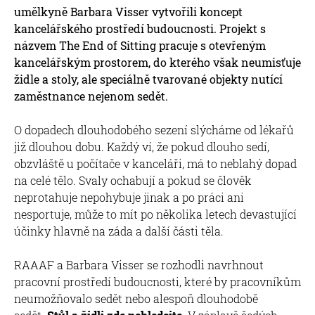
umělkyně Barbara Visser vytvořili koncept
kancelářského prostředí budoucnosti. Projekt s
názvem The End of Sitting pracuje s otevřeným
kancelářským prostorem, do kterého však neumisťuje
židle a stoly, ale speciálně tvarované objekty nutící
zaměstnance nejenom sedět.
O dopadech dlouhodobého sezení slýcháme od lékařů
již dlouhou dobu. Každý ví, že pokud dlouho sedí,
obzvláště u počítače v kanceláři, má to neblahý dopad
na celé tělo. Svaly ochabují a pokud se člověk
neprotahuje nepohybuje jinak a po práci ani
nesportuje, může to mít po několika letech devastující
účinky hlavně na záda a další části těla.
RAAAF a Barbara Visser se rozhodli navrhnout
pracovní prostředí budoucnosti, které by pracovníkům
neumožňovalo sedět nebo alespoň dlouhodobě