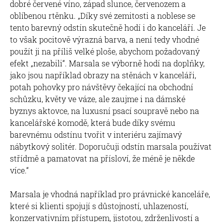
dobré červené víno, západ slunce, červenozem a
oblíbenou rtěnku. „Díky své zemitosti a noblese se
tento barevný odstín skutečně hodí i do kanceláří. Je
to však pocitově výrazná barva, a není tedy vhodné
použít ji na příliš velké ploše, abychom požadovaný
efekt „nezabili“. Marsala se výborně hodí na doplňky,
jako jsou například obrazy na stěnách v kanceláři,
potah pohovky pro návštěvy čekající na obchodní
schůzku, květy ve váze, ale zaujme i na dámské
byznys aktovce, na luxusní psací soupravě nebo na
kancelářské komodě, která bude díky svému
barevnému odstínu tvořit v interiéru zajímavý
nábytkový solitér. Doporučuji odstín marsala používat
střídmě a pamatovat na přísloví, že méně je někde
více.“
Marsala je vhodná například pro právnické kanceláře,
které si klienti spojují s důstojností, uhlazeností,
konzervativním přístupem, jistotou, zdrženlivostí a