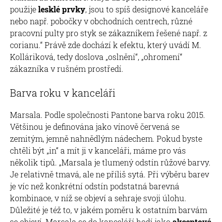
použije
lesklé prvky
, jsou to spíš designové kanceláře
nebo např. pobočky v obchodních centrech, různé
pracovní pulty pro styk se zákazníkem řešené např. z
corianu.“ Právě zde dochází k efektu, který uvádí M.
Kolláriková, tedy doslova „oslnění“, „ohromení“
zákazníka v rušném prostředí.
Barva roku v kanceláři
Marsala. Podle společnosti Pantone barva roku 2015.
Většinou je definována jako vínově červená se
zemitým, jemně nahnědlým nádechem. Pokud byste
chtěli být „in“ a mít ji v kanceláři, máme pro vás
několik tipů. „Marsala je tlumený odstín růžové barvy.
Je relativně tmavá, ale ne příliš sytá. Při výběru barev
je víc než konkrétní odstín podstatná barevná
kombinace, v níž se objeví a sehraje svoji úlohu.
Důležité je též to, v jakém poměru k ostatním barvám
se objeví. Marsala se do kanceláří hodí jako
akcentová