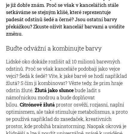
je již dobře znám. Proč se však v kancelářích stále
setkáváme se stejným klišé, které reprezentuje
padesát odstínů šedé a černé? Jsou ostatní barvy
překážkou? Zkuste oživit kancelář barvami a uvidíte
změnu.
Buďte odvážní a kombinujte barvy
Lidské oko dokáže rozlišit až 10 milionů barevných
odstínů. Proč se však kanceláře podobají jako vejce
vejci? Šedá k šedé? Víte, k jaké barvě se hodí například
žlutá? S čím ji kombinovat? Vězte tedy, že prim hraje
odstín žluté.
Žlutá jako slunce
bude ladit s
námořnickou modrou a bude doplňovat
bílou.
Citrónově žlutá
prostor osvěží, rozjasní, naplní
optimismem, ale také stimuluje metabolismus, a proto
se používá například do zasedaček, kreativních
prostor, kde probíhá brainstorming. Naopak okrová je
klidnější a lze ji použít univerzálně, právě k uváděné