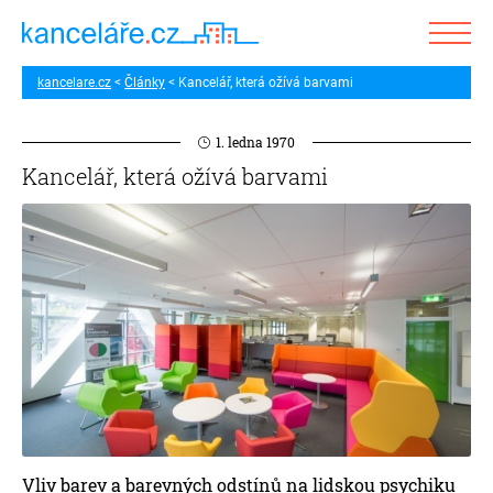
kancelare.cz
Články
Kancelář, která ožívá barvami
1. ledna 1970
Kancelář, která ožívá barvami
Vliv barev a barevných odstínů na lidskou psychiku