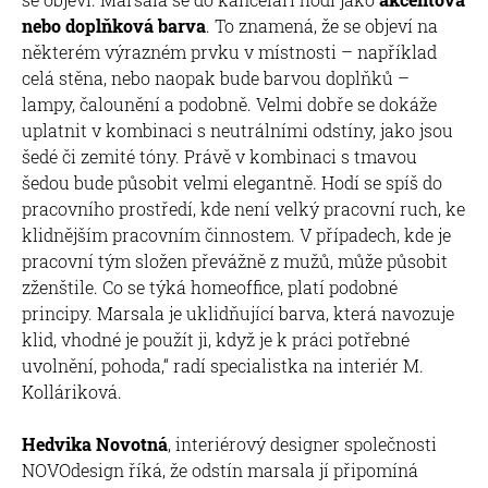
nebo doplňková barva
. To znamená, že se objeví na
některém výrazném prvku v místnosti – například
celá stěna, nebo naopak bude barvou doplňků –
lampy, čalounění a podobně. Velmi dobře se dokáže
uplatnit v kombinaci s neutrálními odstíny, jako jsou
šedé či zemité tóny. Právě v kombinaci s tmavou
šedou bude působit velmi elegantně. Hodí se spíš do
pracovního prostředí, kde není velký pracovní ruch, ke
klidnějším pracovním činnostem. V případech, kde je
pracovní tým složen převážně z mužů, může působit
zženštile. Co se týká homeoffice, platí podobné
principy. Marsala je uklidňující barva, která navozuje
klid, vhodné je použít ji, když je k práci potřebné
uvolnění, pohoda,“ radí specialistka na interiér M.
Kolláriková.
Hedvika Novotná
, interiérový designer společnosti
NOVOdesign říká, že odstín marsala jí připomíná