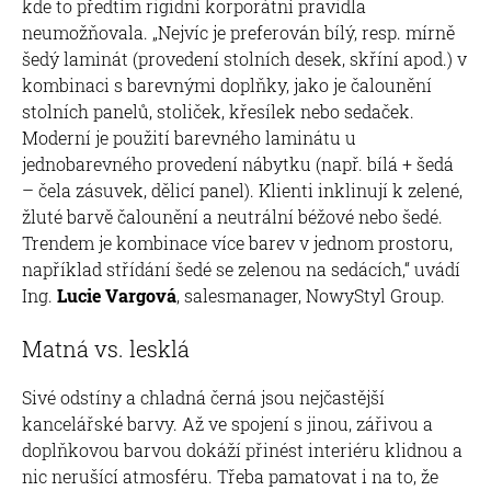
kde to předtím rigidní korporátní pravidla
neumožňovala. „Nejvíc je preferován bílý, resp. mírně
šedý laminát (provedení stolních desek, skříní apod.) v
kombinaci s barevnými doplňky, jako je čalounění
stolních panelů, stoliček, křesílek nebo sedaček.
Moderní je použití barevného laminátu u
jednobarevného provedení nábytku (např. bílá + šedá
– čela zásuvek, dělicí panel). Klienti inklinují k zelené,
žluté barvě čalounění a neutrální béžové nebo šedé.
Trendem je kombinace více barev v jednom prostoru,
například střídání šedé se zelenou na sedácích,“ uvádí
Ing.
Lucie Vargová
, salesmanager, NowyStyl Group.
Matná vs. lesklá
Sivé odstíny a chladná černá jsou nejčastější
kancelářské barvy. Až ve spojení s jinou, zářivou a
doplňkovou barvou dokáží přinést interiéru klidnou a
nic nerušící atmosféru. Třeba pamatovat i na to, že