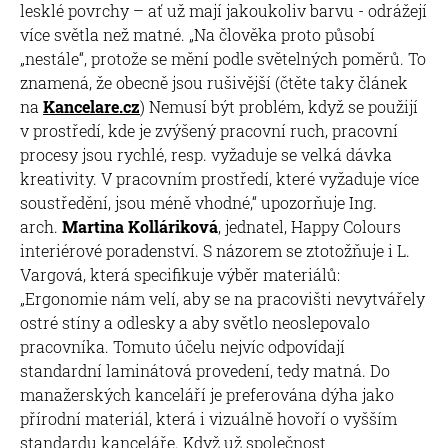
lesklé povrchy – ať už mají jakoukoliv barvu - odrážejí
více světla než matné. „Na člověka proto působí
„nestále“, protože se mění podle světelných poměrů. To
znamená, že obecně jsou rušivější (čtěte taky článek
na
Kancelare.cz
) Nemusí být problém, když se použijí
v prostředí, kde je zvýšený pracovní ruch, pracovní
procesy jsou rychlé, resp. vyžaduje se velká dávka
kreativity. V pracovním prostředí, které vyžaduje více
soustředění, jsou méně vhodné,“ upozorňuje Ing.
arch.
Martina Kolláriková
, jednatel, Happy Colours
interiérové poradenství. S názorem se ztotožňuje i L.
Vargová, která specifikuje výběr materiálů:
„Ergonomie nám velí, aby se na pracovišti nevytvářely
ostré stíny a odlesky a aby světlo neoslepovalo
pracovníka. Tomuto účelu nejvíc odpovídají
standardní laminátová provedení, tedy matná. Do
manažerských kanceláří je preferována dýha jako
přírodní materiál, která i vizuálně hovoří o vyšším
standardu kanceláře. Když už společnost