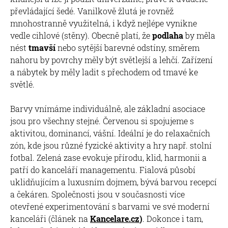
převládající šedé. Vanilkově žlutá je rovněž
mnohostranně využitelná, i když nejlépe vynikne
vedle cihlové (stěny). Obecně platí, že
podlaha
by měla
nést
tmavší
nebo sytější barevné odstíny, směrem
nahoru by povrchy měly být světlejší a lehčí. Zařízení
a nábytek by měly ladit s přechodem od tmavé ke
světlé.
Barvy vnímáme individuálně, ale základní asociace
jsou pro všechny stejné. Červenou si spojujeme s
aktivitou, dominancí, vášní. Ideální je do relaxačních
zón, kde jsou různé fyzické aktivity a hry např. stolní
fotbal. Zelená zase evokuje přírodu, klid, harmonii a
patří do kanceláří managementu. Fialová působí
uklidňujícím a luxusním dojmem, bývá barvou recepcí
a čekáren. Společnosti jsou v současnosti více
otevřené experimentování s barvami ve své moderní
kanceláři (článek na
Kancelare.cz
)
. Dokonce i tam,