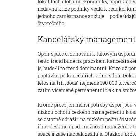
lokalitách globální ekonomiky, například v 
nedávná krize podniky vedla k redukci kanc
jednoho zaměstnance snižuje – podle údajů
čtverečního.
Kancelářský management
Open-space či zónování k takovým úsporám 
tento trend bude na pražském kancelářské
je, bude-li to trend dominantní. Krize už p
poptávka po kancelářích velmi silná. Dokon
letos na trh „dodá“ nejméně 190 000 „čtver
zatím víceméně permanentní tlak na snižo
Kromě přece jen menší potřeby úspor jsou v
nízkou ochotu českého managementu k osla
se ostatně odráží i na nízkém počtu částeč
i hot-desking apod. možnosti manažerů v t
space ji zase naopak zesiluje. Otázkou prot