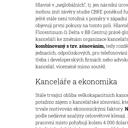
Hlavně v „neglobálních“, tj. jen národní úro
mohou znít závěry studie CBRE poněkud futu
ještě stále není totožná s poměry v západn
objevují první pokusy na tomto poli. Hlavn
Florentinum či Delta v BB Centru) právě gl
kanceláří ke změnám organizace kancelářs
kombinovaný s tzv. zónováním,
tedy rozdě
jednacích, odpočinkových, pro telefonování
třeba i developerských firmách nebo advoká
kancelář, víceméně mimo soutěž.
Kanceláře a ekonomika
Stále trvající obliba velkokapacitních kanc
potažmo zájem o kancelářské zónování, kte
trvale motivován ekonomickými faktory.
N
podle nedávné analýzy celosvětové klesají.
pracovní místo pohybují kolem 4 000 dolarů