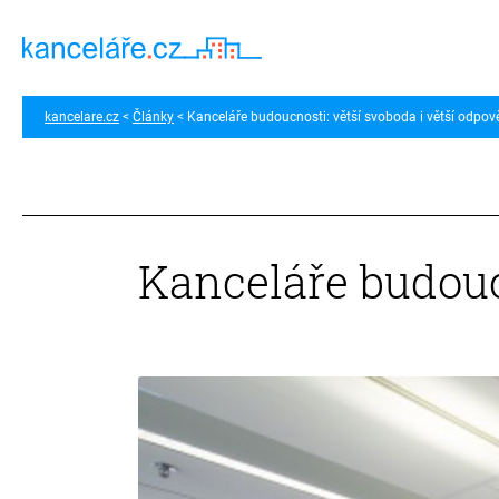
kancelare.cz
Články
Kanceláře budoucnosti: větší svoboda i větší odpo
Kanceláře budouc