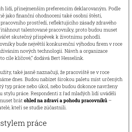
h lidí, přinejmenším preferencím deklarovaným. Podle
ě jako finanční ohodnocení také osobní štěstí,
pracovního prostředí, reflektujícího zásady zdravého
 přitáhnout talentované pracovníky, proto budou muset
vářet skutečný příspěvek k životnímu pohodlí.
covníky bude největší konkurenční výhodou firem v roce
yužíváním nových technologií. Návrh a organizace
 cíle klíčové,“ dodává Bert Hesselink.
yužity, také jasně naznačují, že pracoviště se v roce
známe dnes. Budou nabízet širokou paletu míst určených
itý typ práce nebo úkol, nebo budou dokonce navrženy
stylu práce. Respondenti z řad mladých lidí uváděli
 muset brát
ohled na zdraví a pohodu pracovníků
–
elé, kteří se studie zúčastnili.
 stylem práce