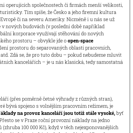
vni operujících společnostech či firmách menší velikosti,
risticky. Tím spíše, že Česko a jeho firemní kultura
í Evropě či na severu Ameriky. Nicméně i u nás se už
ě v nových budovách (v poslední době například
obální korporace využívají stěhování do nových
kého prostoru – obvykle jde o
open-space
lení prostoru do separovaných oblastí pracovních,
 atd. Zdá se, že pro tuto dobu – pokud nebudeme mluvit
tních kancelářích – je u nás klasická, tedy samostatná
eláří (přes poměrně četné výhrady z různých stran),
ré bývá spojeno s volnějším pracovním režimem, je
áklady na provoz kanceláří jsou totiž stále vysoké,
byť
 Přesto se v Praze roční provozní náklady na jedno
 (zhruba 100 000 Kč), když v těch nejexponovanějších