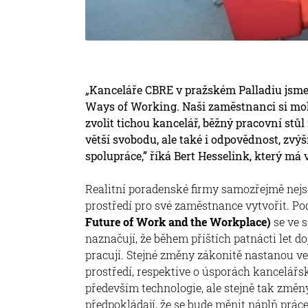
„Kanceláře CBRE v pražském Palladiu jsme
Ways of Working. Naši zaměstnanci si moh
zvolit tichou kancelář, běžný pracovní stů
větší svobodu, ale také i odpovědnost, zvýši
spolupráce,” říká Bert Hesselink, který má 
Realitní poradenské firmy samozřejmě nejso
prostředí pro své zaměstnance vytvořit. Po
Future of Work and the Workplace)
se ve 
naznačují, že během příštích patnácti let 
pracují. Stejné změny zákonitě nastanou 
prostředí, respektive o úsporách kancelář
především technologie, ale stejně tak změn
předpokládají, že se bude měnit náplň práce