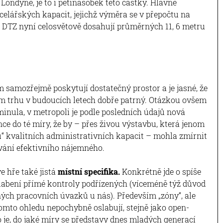
Londýně, je to i pětinásobek této částky. Hlavně
elářských kapacit, jejichž výměra se v přepočtu na
 DTZ nyní celosvětově dosahují průměrných 11, 6 metru
samozřejmě poskytují dostatečný prostor a je jasné, že
m trhu v budoucích letech dobře patrný. Otázkou ovšem
ominula, v metropoli je podle posledních údajů nová
ce do té míry, že by – přes živou výstavbu, která jenom
ců“ kvalitních administrativních kapacit – mohla zmírnit
vání efektivního nájemného.
e hře také jistá
místní specifika.
Konkrétně jde o spíše
bení přímé kontroly podřízených (víceméně týž důvod
ných pracovních úvazků u nás). Především „zóny“, ale
omto ohledu nepochybně oslabují, stejně jako open-
o je, do jaké míry se představy dnes mladých generací