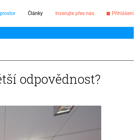
prostor
Články
Inzerujte přes nás
Přihlášení
ětší odpovědnost?