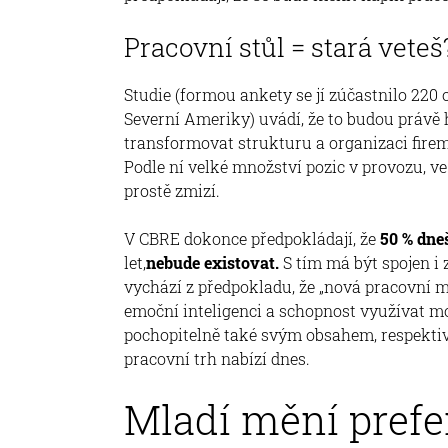
Pracovní stůl = stará veteš
Studie (formou ankety se jí zúčastnilo 220 
Severní Ameriky) uvádí, že to budou právě
transformovat strukturu a organizaci firem 
Podle ní velké množství pozic v provozu, ve
prostě zmizí.
V CBRE dokonce předpokládají, že
50 % dne
let,
nebude existovat.
S tím má být spojen i 
vychází z předpokladu, že „nová pracovní mí
emoční inteligenci a schopnost využívat mo
pochopitelně také svým obsahem, respektive
pracovní trh nabízí dnes.
Mladí mění prefe