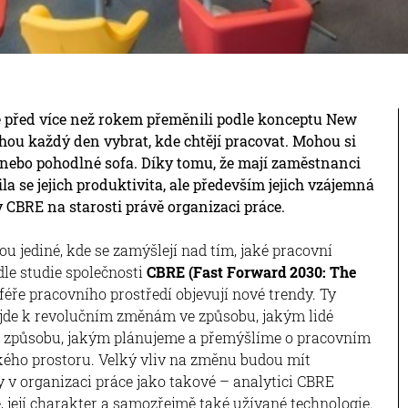
 před více než rokem přeměnili podle konceptu New
ou každý den vybrat, kde chtějí pracovat. Mohou si
l nebo pohodlné sofa. Díky tomu, že mají zaměstnanci
la se jejich produktivita, ale především jejich vzájemná
v CBRE na starosti právě organizaci práce.
u jediné, kde se zamýšlejí nad tím, jaké pracovní
dle studie společnosti
CBRE (Fast Forward 2030: The
sféře pracovního prostředí objevují nové trendy. Ty
dojde k revolučním změnám ve způsobu, jakým lidé
ve způsobu, jakým plánujeme a přemýšlíme o pracovním
ského prostoru. Velký vliv na změnu budou mít
y v organizaci práce jako takové – analytici CBRE
, její charakter a samozřejmě také užívané technologie.