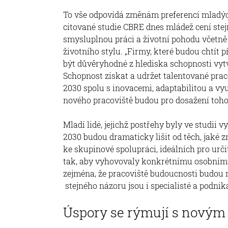
To vše odpovídá změnám preferencí mladýc
citované studie CBRE dnes mládež cení stejn
smysluplnou práci a životní pohodu včetně 
životního stylu. „Firmy, které budou chtít
být důvěryhodné z hlediska schopnosti vyt
Schopnost získat a udržet talentované pra
2030 spolu s inovacemi, adaptabilitou a v
nového pracoviště budou pro dosažení tohoto
Mladí lidé, jejichž postřehy byly ve studii v
2030 budou dramaticky lišit od těch, jaké 
ke skupinové spolupráci, ideálních pro urč
tak, aby vyhovovaly konkrétnímu osobnímu 
zejména, že pracoviště budoucnosti budou
stejného názoru jsou i specialisté a podnikat
Úspory se rýmují s novým