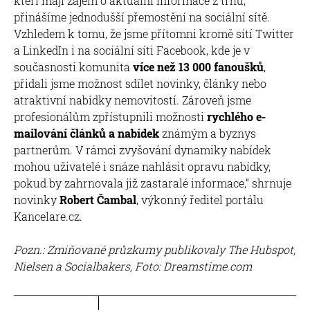
kteří mají zájem o aktuální informace z trhu,
přinášíme jednodušší přemostění na sociální sítě.
Vzhledem k tomu, že jsme přítomni kromě sítí Twitter
a LinkedIn i na sociální síti Facebook, kde je v
současnosti komunita
více než 13 000 fanoušků
,
přidali jsme možnost sdílet novinky, články nebo
atraktivní nabídky nemovitostí. Zároveň jsme
profesionálům zpřístupnili možnosti
rychlého e-
mailování článků a nabídek
známým a byznys
partnerům. V rámci zvyšování dynamiky nabídek
mohou uživatelé i snáze nahlásit opravu nabídky,
pokud by zahrnovala již zastaralé informace,“ shrnuje
novinky
Robert Čambal
, výkonný ředitel portálu
Kancelare.cz.
Pozn.: Zmiňované průzkumy publikovaly The Hubspot,
Nielsen a Socialbakers, Foto: Dreamstime.com