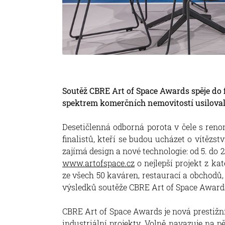
Soutěž CBRE Art of Space Awards spěje do fi
spektrem komerčních nemovitostí usiloval
Desetičlenná odborná porota v čele s ren
finalistů, kteří se budou ucházet o vítězs
zajímá design a nové technologie: od 5. do 
www.artofspace.cz
o nejlepší projekt z ka
ze všech 50 kaváren, restaurací a obchodů,
výsledků soutěže CBRE Art of Space Award
CBRE Art of Space Awards je nová prestižní
industriální projekty. Volně navazuje na 