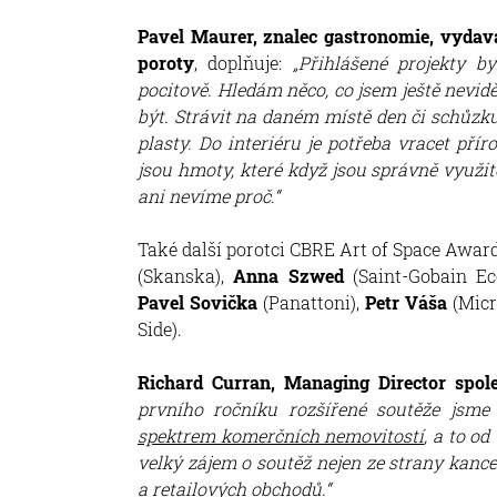
Pavel Maurer, znalec gastronomie, vydava
poroty
, doplňuje:
„Přihlášené projekty b
pocitově. Hledám něco, co jsem ještě nevidě
být. Strávit na daném místě den či schůzk
plasty. Do interiéru je potřeba vracet pří
jsou hmoty, které když jsou správně využit
ani nevíme proč.“
Také další porotci CBRE Art of Space Awar
(Skanska),
Anna Szwed
(Saint-Gobain E
Pavel Sovička
(Panattoni),
Petr Váša
(Micr
Side).
Richard Curran, Managing Director spol
prvního ročníku rozšířené soutěže jsme 
spektrem komerčních nemovitostí
, a to od
velký zájem o soutěž nejen ze strany kance
a retailových obchodů.“