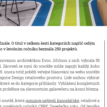
nále. O titul v celkem šesti kategoriích napříč celým
o v letošním ročníku bezmála 250 projektů.
omovanou architektkou Evou Jiřičnou z nich vybrala 55
tví. Zároveň se nyní do soutěže může zapojit každý, koho
29. února totiž poběží veřejné hlasování na webu soutěže
tegorie Design retailového prostoru. Lidé mohou vybírat
 které se do kategorie přihlásily. Vyhlášení kompletních
s proběhne na slavnostním galavečeru na konci března.
 soutěž, která
posuzuje nejlepší kancelářské
, retailové a
pět úspěšných ročníků CBRE Zasedačka roku. Od letoška