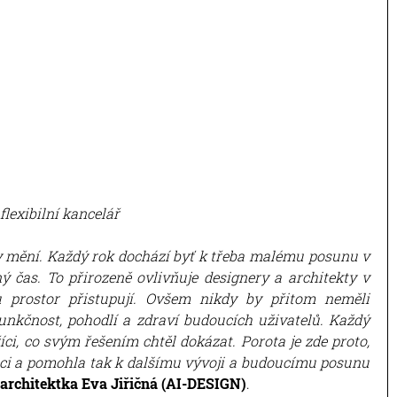
exibilní kancelář​
ory mění. Každý rok dochází byť k třeba malému posunu v
lný čas. To přirozeně ovlivňuje designery a architekty v
 prostor přistupují. Ovšem nikdy by přitom neměli
unkčnost, pohodlí a zdraví budoucích uživatelů. Každý
íci, co svým řešením chtěl dokázat. Porota je zde proto,
ci a pomohla tak k dalšímu vývoji a budoucímu posunu
architektka Eva Jiřičná
(AI-DESIGN)
.