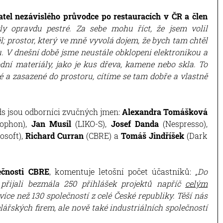
tel nezávislého průvodce po restauracích v ČR a člen
yly opravdu pestré. Za sebe mohu říct, že jsem volil
l; prostor, který ve mně vyvolá dojem, že bych tam chtěl
u. V dnešní době jsme neustále obklopeni elektronikou a
rodní materiály, jako je kus dřeva, kamene nebo skla. To
é a zasazené do prostoru, cítíme se tam dobře a vlastně
ds jsou odborníci zvučných jmen:
Alexandra Tomášková
cophon),
Jan Musil
(LIKO-S),
Josef Danda
(Nespresso),
osoft),
Richard Curran
(CBRE) a
Tomáš Jindříšek
(Dark
ečnosti CBRE
, komentuje letošní počet účastníků:
„Do
přijali bezmála 250 přihlášek projektů napříč
celým
 více než 130 společností z celé České republiky. Těší nás
lářských firem, ale nově také industriálních společností