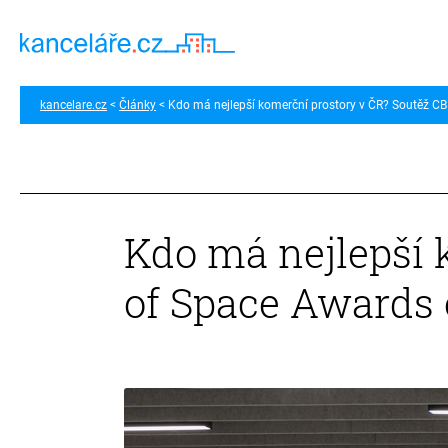
kancelare.cz
Články
Kdo má nejlepší komerční prostory v ČR? Soutěž CB
Kdo má nejlepší 
of Space Awards 