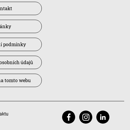
ntakt
lánky
í podmínky
osobních údajů
na tomto webu
aktu