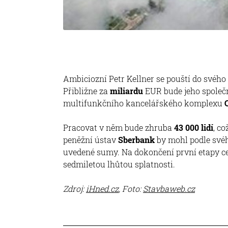
Ambiciozní Petr Kellner se pouští do svého
Přibližne za
miliardu
EUR bude jeho společ
multifunkčního kancelářského komplexu
Pracovat v něm bude zhruba
43 000 lidí
, co
peněžní ústav
Sberbank
by mohl podle své
uvedené sumy. Na dokončení první etapy c
sedmiletou lhůtou splatnosti.
Zdroj:
iHned.cz
, Foto:
Stavbaweb.cz