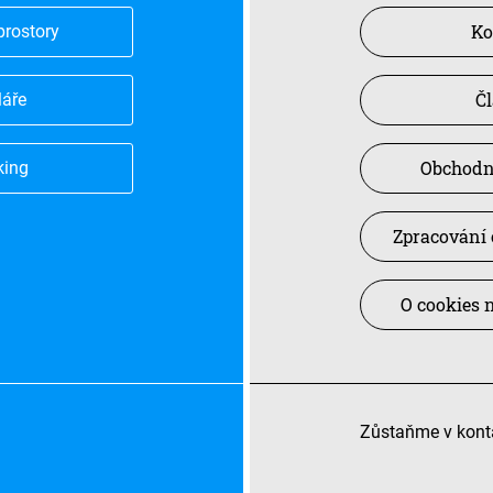
Ko
prostory
Č
láře
Obchodn
king
Zpracování 
O cookies 
Zůstaňme v kont