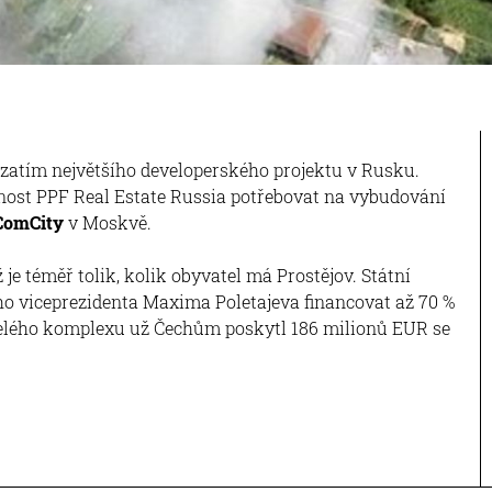
 zatím největšího developerského projektu v Rusku.
nost PPF Real Estate Russia potřebovat na vybudování
ComCity
v Moskvě.
ž je téměř tolik, kolik obyvatel má Prostějov. Státní
ho viceprezidenta Maxima Poletajeva financovat až 70 %
elého komplexu už Čechům poskytl 186 milionů EUR se