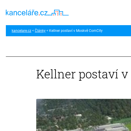
kancelare.cz
Články
Kellner postaví v Moskvě ComCity
Kellner postaví 