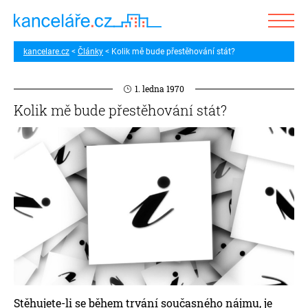
kancelare.cz
Články
Kolik mě bude přestěhování stát?
1. ledna 1970
Kolik mě bude přestěhování stát?
Stěhujete-li se během trvání současného nájmu, je