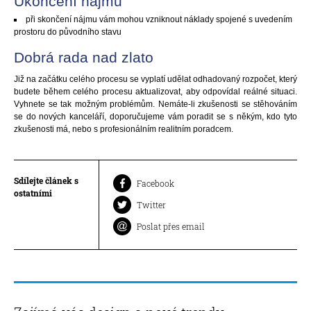
Ukončení nájmu
při skončení nájmu vám mohou vzniknout náklady spojené s uvedením
prostoru do původního stavu
Dobrá rada nad zlato
Již na začátku celého procesu se vyplatí udělat odhadovaný rozpočet, který
budete během celého procesu aktualizovat, aby odpovídal reálné situaci.
Vyhnete se tak možným problémům. Nemáte-li zkušenosti se stěhováním
se do nových kanceláří, doporučujeme vám poradit se s někým, kdo tyto
zkušenosti má, nebo s profesionálním realitním poradcem.
Sdílejte článek s
Facebook
ostatními
Twitter
Poslat přes email