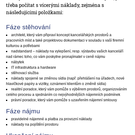
třeba počítat s vícerými náklady, zejména s
následujícími položkami:
Fáze stěhování
architekt, který vám připraví koncept kancelářských prostorů a
pracovních míst a také projektovou dokumentaci v souladu s vaší firemní
kulturou a potřebami
nadstandard – náklady na vylepšení, resp. výstavbu vašich kanceláří
nad rámec toho, co vám poskytne pronajímatel v ceně nájmu
nábytek
IT infrastruktura a hardware
stěhovací služba
náklady spojené se změnou sídla (např. přehlášení na úřadech, nové
hlavičkové papíry a vizitky, oznámení klientům o změně sídla)
realitní poradce, který vám pomůže s výběrem prostorů, organizováním
celého procesu a sjednáním co nejvýhodnějších nájemních podmínek
právní poradce, který vám pomůže s uzavřením nájemní smlouvy
Fáze nájmu
pravidelné nájemné a platba za provozní náklady
náklady na pojištění prostoru