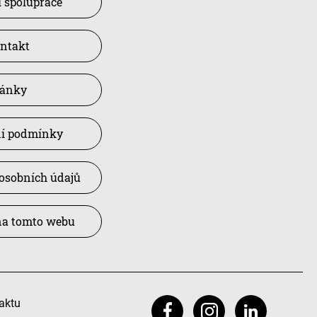
 spolupráce
ntakt
lánky
í podmínky
osobních údajů
na tomto webu
aktu