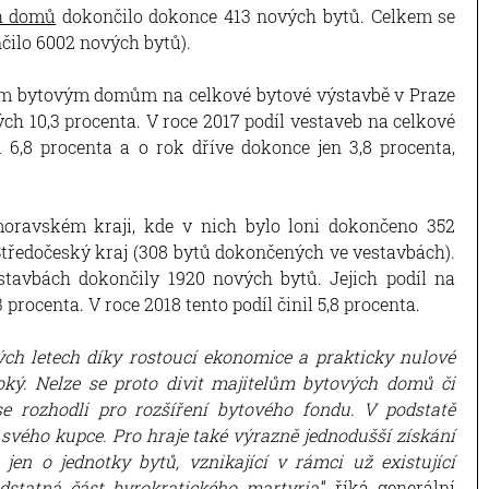
h domů
dokončilo dokonce 413 nových bytů. Celkem se
čilo 6002 nových bytů).
cím bytovým domům na celkové bytové výstavbě v Praze
ých 10,3 procenta. V roce 2017 podíl vestaveb na celkové
 6,8 procenta a o rok dříve dokonce jen 3,8 procenta,
oravském kraji, kde v nich bylo loni dokončeno 352
Středočeský kraj (308 bytů dokončených ve vestavbách).
stavbách dokončily 1920 nových bytů. Jejich podíl na
procenta. V roce 2018 tento podíl činil 5,8 procenta.
ých letech díky rostoucí ekonomice a prakticky nulové
ký. Nelze se proto divit majitelům bytových domů či
 se rozhodli pro rozšíření bytového fondu. V podstatě
 svého kupce. Pro hraje také výrazně jednodušší získání
 jen o jednotky bytů, vznikající v rámci už existující
dstatná část byrokratického martyria
,“ říká generální