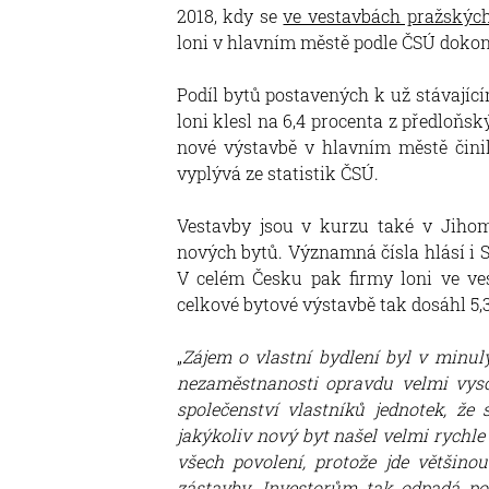
2018, kdy se
ve vestavbách pražskýc
loni v hlavním městě podle ČSÚ dokon
Podíl bytů postavených k už stávají
loni klesl na 6,4 procenta z předloňsk
nové výstavbě v hlavním městě činil
vyplývá ze statistik ČSÚ.
Vestavby jsou v kurzu také v Jihom
nových bytů. Významná čísla hlásí i 
V celém Česku pak firmy loni ve ve
celkové bytové výstavbě tak dosáhl 5,3 
„
Zájem o vlastní bydlení byl v minul
nezaměstnanosti opravdu velmi vyso
společenství vlastníků jednotek, že
jakýkoliv nový byt našel velmi rychle
všech povolení, protože jde většinou
zástavby. Investorům tak odpadá po