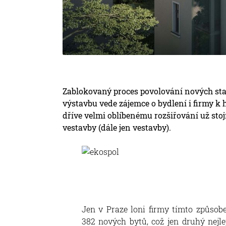
Zablokovaný proces povolování nových st
výstavbu vede zájemce o bydlení i firmy k h
dříve velmi oblíbenému rozšiřování už sto
vestavby (dále jen vestavby).
Jen v Praze loni firmy tímto způsob
382 nových bytů, což jen druhý nejle