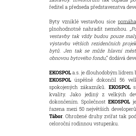
ředitel a předseda představenstva dev
Byty vzniklé vestavbou sice
pomáhaj
plnohodnotně nahradit nemohou. „
Po
vestavby tak vždy budou pouze malý
výstavbu větších rezidenčních proje
bytů. Jen tak se může hlavní měs
obnovou bytového fondu
,“ dodává dev
EKOSPOL
a.s. je dlouhodobým lídrem 
EKOSPOL
úspěšně dokončil 56 velk
spokojených zákazníků.
EKOSPOL
st
kvality. Jako jediný z velkých d
dokončením. Společnost
EKOSPOL
je
řazena mezi 50 největších developer
Tábor
. Ohrožené druhy zvířat tak po
celoroční rodinnou vstupenku.