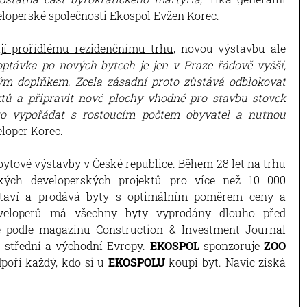
eloperské společnosti Ekospol Evžen Korec.
í prořídlému rezidenčnímu trhu
, novou výstavbu ale
ptávka po nových bytech je jen v Praze řádově vyšší,
m doplňkem. Zcela zásadní proto zůstává odblokovat
ktů a připravit nové plochy vhodné pro stavbu stovek
to vypořádat s rostoucím počtem obyvatel a nutnou
eloper Korec.
bytové výstavby v České republice. Během 28 let na trhu
ých developerských projektů pro více než 10 000
aví a prodává byty s optimálním poměrem ceny a
eveloperů má všechny byty vyprodány dlouho před
 podle magazínu Construction & Investment Journal
ů střední a východní Evropy.
EKOSPOL
sponzoruje
ZOO
dpoří každý, kdo si u
EKOSPOLU
koupí byt. Navíc získá