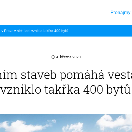
Pronájmy 
 Praze v nich loni vzniklo takřka 400 bytů
4. března 2020
ním staveb pomáhá vest
 vzniklo takřka 400 bytů