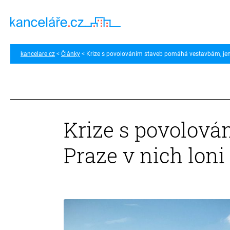
kancelare.cz
Články
Krize s povolováním staveb pomáhá vestavbám, jen v
Krize s povolová
Praze v nich loni