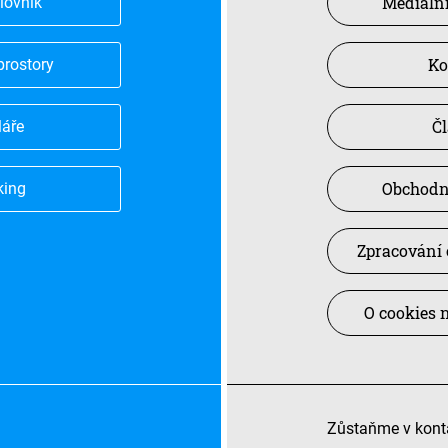
Mediální
slovník
Ko
prostory
Č
láře
Obchodn
king
Zpracování 
O cookies 
Zůstaňme v kont