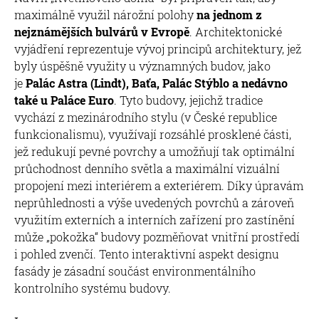
maximálně využil nárožní polohy
na jednom z
nejznámějších bulvárů v Evropě
. Architektonické
vyjádření reprezentuje vývoj principů architektury, jež
byly úspěšně využity u významných budov, jako
je
Palác Astra (Lindt), Baťa, Palác Stýblo a nedávno
také u Paláce Euro
. Tyto budovy, jejichž tradice
vychází z mezinárodního stylu (v České republice
funkcionalismu), využívají rozsáhlé prosklené části,
jež redukují pevné povrchy a umožňují tak optimální
průchodnost denního světla a maximální vizuální
propojení mezi interiérem a exteriérem. Díky úpravám
neprůhlednosti a výše uvedených povrchů a zároveň
využitím externích a interních zařízení pro zastínění
může „pokožka“ budovy pozměňovat vnitřní prostředí
i pohled zvenčí. Tento interaktivní aspekt designu
fasády je zásadní součást environmentálního
kontrolního systému budovy.