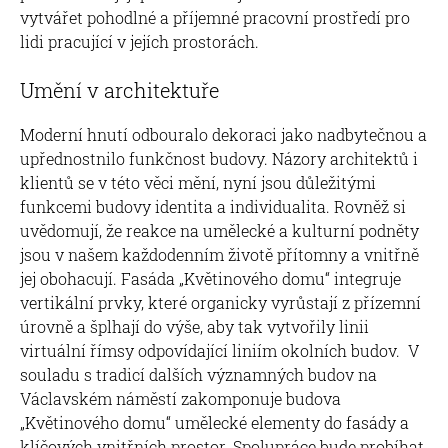
vytvářet pohodlné a příjemné pracovní prostředí pro
lidi pracující v jejích prostorách.
Umění v architektuře
Moderní hnutí odbouralo dekoraci jako nadbytečnou a
upřednostnilo funkčnost budovy. Názory architektů i
klientů se v této věci mění, nyní jsou důležitými
funkcemi budovy identita a individualita. Rovněž si
uvědomují, že reakce na umělecké a kulturní podněty
jsou v našem každodenním životě přítomny a vnitřně
jej obohacují. Fasáda „Květinového domu“ integruje
vertikální prvky, které organicky vyrůstají z přízemní
úrovně a šplhají do výše, aby tak vytvořily linii
virtuální římsy odpovídající liniím okolních budov. V
souladu s tradicí dalších významných budov na
Václavském náměstí zakomponuje budova
„Květinového domu“ umělecké elementy do fasády a
klíčových vnitřních prostor. Spolupráce bude probíhat