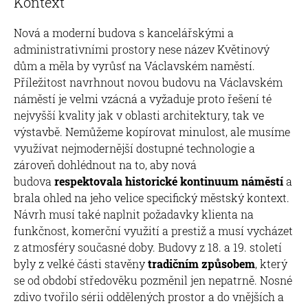
Kontext
Nová a moderní budova s kancelářskými a
administrativními prostory nese název Květinový
dům a měla by vyrůsť na Václavském naměstí.
Příležitost navrhnout novou budovu na Václavském
náměstí je velmi vzácná a vyžaduje proto řešení té
nejvyšší kvality jak v oblasti architektury, tak ve
výstavbě. Nemůžeme kopírovat minulost, ale musíme
využívat nejmodernější dostupné technologie a
zároveň dohlédnout na to, aby nová
budova
respektovala historické kontinuum náměstí
a
brala ohled na jeho velice specifický městský kontext.
Návrh musí také naplnit požadavky klienta na
funkčnost, komerční využití a prestiž a musí vycházet
z atmosféry současné doby. Budovy z 18. a 19. století
byly z velké části stavěny
tradičním způsobem
, který
se od období středověku pozměnil jen nepatrně. Nosné
zdivo tvořilo sérii oddělených prostor a do vnějších a