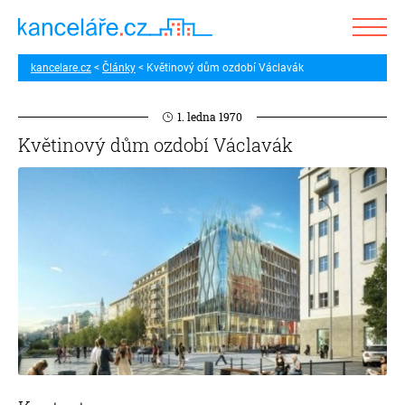
kancelare.cz
Články
Květinový dům ozdobí Václavák
1. ledna 1970
Květinový dům ozdobí Václavák