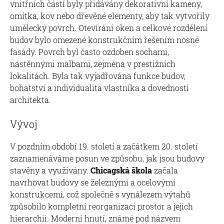
vnitřních částí byly přidávány dekorativní kameny,
omítka, kov nebo dřevěné elementy, aby tak vytvořily
umělecký povrch. Otevírání oken a celkové rozdělení
budov bylo omezené konstrukčním řešením nosné
fasády. Povrch byl často ozdoben sochami,
nástěnnými malbami, zejména v prestižních
lokalitách. Byla tak vyjadřována funkce budov,
bohatství a individualita vlastníka a dovednosti
architekta.
Vývoj
V pozdním období 19. století a začátkem 20. století
zaznamenáváme posun ve způsobu, jak jsou budovy
stavěny a využívány.
Chicagská škola
začala
navrhovat budovy se železnými a ocelovými
konstrukcemi, což společně s vynálezem výtahů
způsobilo kompletní reorganizaci prostor a jejich
hierarchii. Moderní hnutí, známé pod názvem