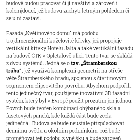
budově budou pracovat či jí navštíví a zároveň i
kolemjdoucí, jež budovu zachytí letmým pohledem či
se u ní zastaví.
Fasáda „Květinového domu“ má podobu
trojdimenzionální kuželovité křivky, jež propojuje
vertikální křivky Hotelu Jalta a také vertikální fasádu
na budově ČTK v Opletalově ulici. Tento tvar se skládá
z dvou systémů. Jedná se o
tzv. „Štramberskou
trúbu“,
jež využívá komplexní geometrii na střeše
věže Štramberského hradu, spojenou s čtvrtinovým
segmentem elipsovitého povrchu. Abychom podpořili
tento jedinečný tvar, použijeme inovativní 3D fasádní
systém, který byl v Evropě použit prozatím jen jednou.
Povrch bude tvořen kombinací ohýbaného skla a
fasetových panelů, kde každá část bude zcela
jedinečná. Budova se bude neustále přizpůsobovat
dennímu světlu a okolním podmínkám, což bude
proměňovat její podobu z vnějšku a bude zároveň