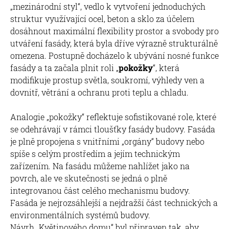
„mezinárodní styl“, vedlo k vytvoření jednoduchých
struktur využívající ocel, beton a sklo za účelem
dosáhnout maximální flexibility prostor a svobody pro
utváření fasády, která byla dříve výrazně strukturálně
omezena. Postupně docházelo k ubývání nosné funkce
fasády a ta začala plnit roli „
pokožky
“, která
modifikuje prostup světla, soukromí, výhledy ven a
dovnitř, větrání a ochranu proti teplu a chladu.
Analogie „pokožky“ reflektuje sofistikované role, které
se odehrávají v rámci tloušťky fasády budovy. Fasáda
je plně propojena s vnitřními „orgány“ budovy nebo
spíše s celým prostředím a jejím technickým
zařízením. Na fasádu můžeme nahlížet jako na
povrch, ale ve skutečnosti se jedná o plně
integrovanou část celého mechanismu budovy.
Fasáda je nejrozsáhlejší a nejdražší část technických a
environmentálních systémů budovy.
Návrh „Květinového domu“ byl připraven tak, aby