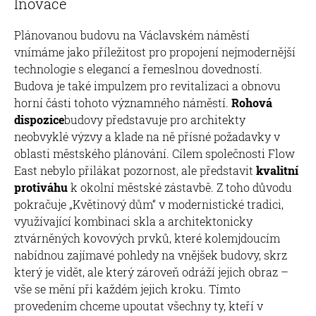
Inovace
Plánovanou budovu na Václavském náměstí
vnímáme jako příležitost pro propojení nejmodernější
technologie s elegancí a řemeslnou dovedností.
Budova je také impulzem pro revitalizaci a obnovu
horní části tohoto významného náměstí.
Rohová
dispozice
budovy představuje pro architekty
neobvyklé výzvy a klade na ně přísné požadavky v
oblasti městského plánování. Cílem společnosti Flow
East nebylo přilákat pozornost, ale představit
kvalitní
protiváhu
k okolní městské zástavbě. Z toho důvodu
pokračuje „Květinový dům“ v modernistické tradici,
využívající kombinaci skla a architektonicky
ztvárněných kovových prvků, které kolemjdoucím
nabídnou zajímavé pohledy na vnějšek budovy, skrz
který je vidět, ale který zároveň odráží jejich obraz –
vše se mění při každém jejich kroku. Tímto
provedením chceme upoutat všechny ty, kteří v