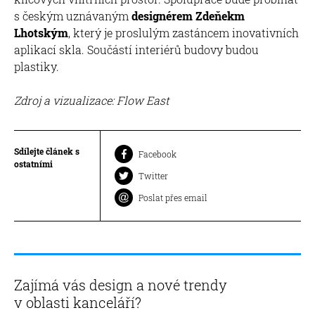
s českým uznávaným
designérem Zdeňekm
Lhotským
, který je proslulým zastáncem inovativních
aplikací skla. Součástí interiérů budovy budou
plastiky.
Zdroj a vizualizace: Flow East
Sdílejte článek s
Facebook
ostatními
Twitter
Poslat přes email
Zajímá vás design a nové trendy
v oblasti kanceláří?