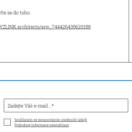
te se do toho.
YZLINK.architects/app_744426435620188
Zadejte Váš e-mail...
Souhlasím se zpracováním osobních údajů
Podrobné informace nesouhlasu