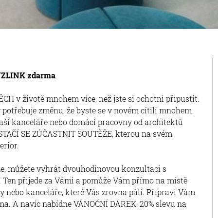
KYZLINK zdarma
CH v životě mnohem více, než jste si ochotni připustit.
y potřebuje změnu, že byste se v novém cítili mnohem
aší kanceláře nebo domácí pracovny od architektů
 STAČÍ SE ZÚČASTNIT SOUTĚŽE, kterou na svém
erior.
e, můžete vyhrát dvouhodinovou konzultaci s
Ten přijede za Vámi a pomůže Vám přímo na místě
y nebo kanceláře, které Vás zrovna pálí. Připraví Vám
arma. A navíc nabídne VÁNOČNÍ DÁREK: 20% slevu na