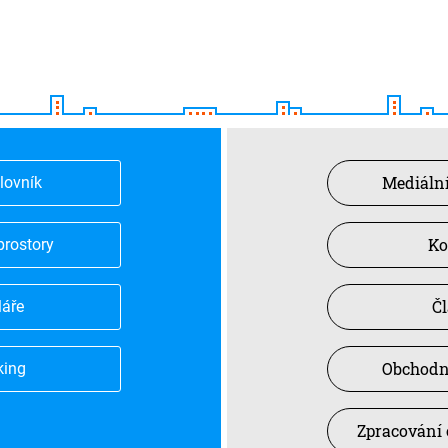
Mediální
slovník
Ko
prostory
Č
láře
Obchodn
king
Zpracování 