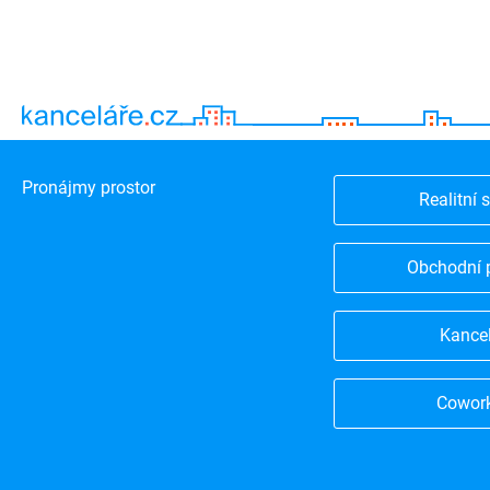
Pronájmy prostor
Realitní 
Obchodní 
Kance
Cowor