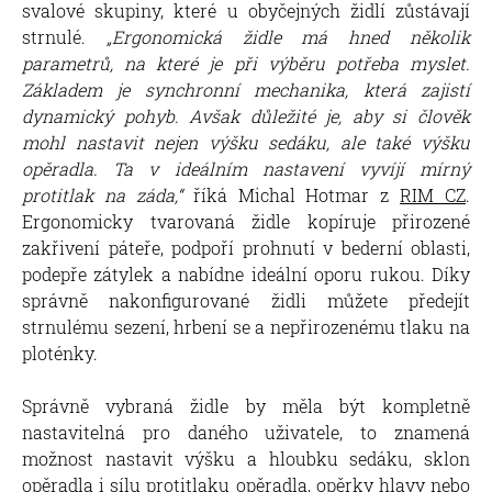
svalové skupiny, které u obyčejných židlí zůstávají
strnulé.
„Ergonomická židle má hned několik
parametrů, na které je při výběru potřeba myslet.
Základem je synchronní mechanika, která zajistí
dynamický pohyb. Avšak důležité je, aby si člověk
mohl nastavit nejen výšku sedáku, ale také výšku
opěradla. Ta v ideálním nastavení vyvíjí mírný
protitlak na záda,“
říká Michal Hotmar z
RIM CZ
.
Ergonomicky tvarovaná židle kopíruje přirozené
zakřivení páteře, podpoří prohnutí v bederní oblasti,
podepře zátylek a nabídne ideální oporu rukou. Díky
správně nakonfigurované židli můžete předejít
strnulému sezení, hrbení se a nepřirozenému tlaku na
ploténky.
Správně vybraná židle by měla být kompletně
nastavitelná pro daného uživatele, to znamená
možnost nastavit výšku a hloubku sedáku, sklon
opěradla i sílu protitlaku opěradla, opěrky hlavy nebo