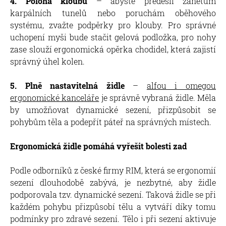
4. Poloha kloubů
– abyste předešli zánětům
karpálních tunelů nebo poruchám oběhového
systému, zvažte podpěrky pro klouby. Pro správné
uchopení myši bude stačit gelová podložka, pro nohy
zase slouží ergonomická opěrka chodidel, která zajistí
správný úhel kolen.
5. Plně nastavitelná židle
–
alfou i omegou
ergonomické kanceláře
je správně vybraná židle. Měla
by umožňovat dynamické sezení, přizpůsobit se
pohybům těla a podepřít páteř na správných místech.
Ergonomická židle pomáhá vyřešit bolesti zad
Podle odborníků z české firmy RIM, která se ergonomií
sezení dlouhodobě zabývá, je nezbytné, aby židle
podporovala tzv. dynamické sezení. Taková židle se při
každém pohybu přizpůsobí tělu a vytváří díky tomu
podmínky pro zdravé sezení. Tělo i při sezení aktivuje