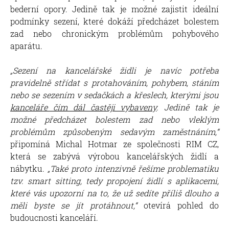
bederní opory. Jedině tak je možné zajistit ideální
podmínky sezení, které dokáží předcházet bolestem
zad nebo chronickým problémům pohybového
aparátu.
„Sezení na kancelářské židli je navíc potřeba
pravidelně střídat s protahováním, pohybem, stáním
nebo se sezením v sedačkách a křeslech, kterými jsou
kanceláře čím dál častěji vybaveny
. Jedině tak je
možné předcházet bolestem zad nebo vleklým
problémům způsobeným sedavým zaměstnáním,“
připomíná Michal Hotmar ze společnosti RIM CZ,
která se zabývá výrobou kancelářských židlí a
nábytku.
„Také proto intenzivně řešíme problematiku
tzv. smart sitting, tedy propojení židlí s aplikacemi,
které vás upozorní na to, že už sedíte příliš dlouho a
měli byste se jít protáhnout,“
otevírá pohled do
budoucnosti kanceláří.