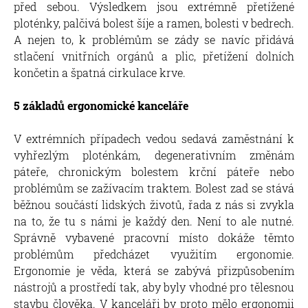
před sebou. Výsledkem jsou extrémně přetížené
ploténky, palčivá bolest šíje a ramen, bolesti v bedrech.
A nejen to, k problémům se zády se navíc přidává
stlačení vnitřních orgánů a plic, přetížení dolních
končetin a špatná cirkulace krve.
5 základů ergonomické kanceláře
V extrémních případech vedou sedavá zaměstnání k
vyhřezlým ploténkám, degenerativním změnám
páteře, chronickým bolestem krční páteře nebo
problémům se zažívacím traktem. Bolest zad se stává
běžnou součástí lidských životů, řada z nás si zvykla
na to, že tu s námi je každý den. Není to ale nutné.
Správně vybavené pracovní místo dokáže těmto
problémům předcházet využitím ergonomie.
Ergonomie je věda, která se zabývá přizpůsobením
nástrojů a prostředí tak, aby byly vhodné pro tělesnou
stavbu člověka
. V kanceláři by proto mělo ergonomii