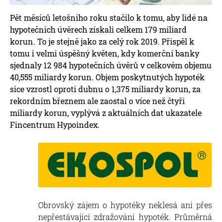
Pět měsíců letošního roku stačilo k tomu, aby lidé na
hypotečních úvěrech získali celkem 179 miliard
korun. To je stejně jako za celý rok 2019. Přispěl k
tomu i velmi úspěšný květen, kdy komerční banky
sjednaly 12 984 hypotečních úvěrů v celkovém objemu
40,555 miliardy korun. Objem poskytnutých hypoték
sice vzrostl oproti dubnu o 1,375 miliardy korun, za
rekordním březnem ale zaostal o více než čtyři
miliardy korun, vyplývá z aktuálních dat ukazatele
Fincentrum Hypoindex.
Obrovský zájem o hypotéky neklesá ani přes
nepřestávající zdražování hypoték. Průměrná