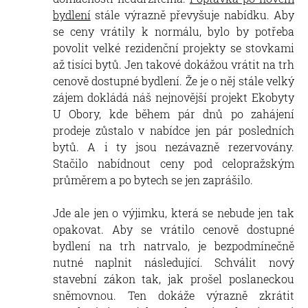
bydlení
stále výrazně převyšuje nabídku. Aby
se ceny vrátily k normálu, bylo by potřeba
povolit velké rezidenční projekty se stovkami
až tisíci bytů. Jen takové dokážou vrátit na trh
cenově dostupné bydlení. Že je o něj stále velký
zájem dokládá náš nejnovější projekt Ekobyty
U Obory, kde během pár dnů po zahájení
prodeje zůstalo v nabídce jen pár posledních
bytů. A i ty jsou nezávazně rezervovány.
Stačilo nabídnout ceny pod celopražským
průměrem a po bytech se jen zaprášilo.
Jde ale jen o výjimku, která se nebude jen tak
opakovat. Aby se vrátilo cenově dostupné
bydlení na trh natrvalo, je bezpodmínečně
nutné naplnit následující. Schválit nový
stavební zákon tak, jak prošel poslaneckou
sněmovnou. Ten dokáže výrazně zkrátit