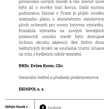
povolování nových staveb a tím zlevnit nové
byty až o stovky tisíc korun. Další nutnou
podmínkou hlavně v Praze je přijetí nového
územního plánu s dostatečným množstvím
ploch určených pro novou bytovou výstavbu.
Rozsáhlá výstavba na nových levnějších
pozemcích umožní stavět byty dostupné
širšímu okruhu zájemců. Bez těchto dvou
nezbytných kroků se současná tristní situace
na trhu s bydlením nikdy nezmění.
RNDr. Evžen Korec, CSc.
Generální ředitel a předseda představenstva
EKOSPOL a. s.
Sdílejte článek s
Facebook