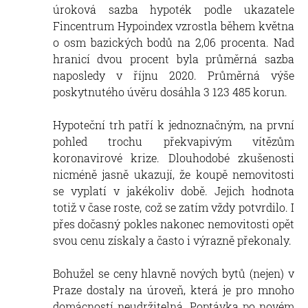
úroková sazba hypoték podle ukazatele
Fincentrum Hypoindex vzrostla během května
o osm bazických bodů na 2,06 procenta. Nad
hranicí dvou procent byla průměrná sazba
naposledy v říjnu 2020. Průměrná výše
poskytnutého úvěru dosáhla 3 123 485 korun.
Hypoteční trh patří k jednoznačným, na první
pohled trochu překvapivým vítězům
koronavirové krize. Dlouhodobé zkušenosti
nicméně jasně ukazují, že koupě nemovitosti
se vyplatí v jakékoliv době. Jejich hodnota
totiž v čase roste, což se zatím vždy potvrdilo. I
přes dočasný pokles nakonec nemovitosti opět
svou cenu získaly a často i výrazně překonaly.
Bohužel se ceny hlavně nových bytů (nejen) v
Praze dostaly na úroveň, která je pro mnoho
domácností neudržitelná.
Poptávka po novém