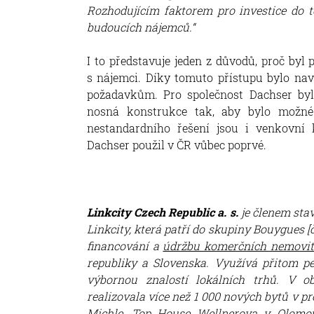
Rozhodujícím faktorem pro investice do tě
budoucích nájemců.“
I to představuje jeden z důvodů, proč byl
s nájemci. Díky tomuto přístupu bylo na
požadavkům. Pro společnost Dachser byl
nosná konstrukce tak, aby bylo možné
nestandardního řešení jsou i venkovní
Dachser použil v ČR vůbec poprvé.
Linkcity Czech Republic a. s.
je členem sta
Linkcity, která patří do skupiny Bouygues [č
financování a
údržbu komerčních nemovit
republiky a Slovenska. Využívá přitom pe
výbornou znalostí lokálních trhů. V ob
realizovala více než 1 000 nových bytů v p
Michle, Top House Wellnerova v Olomo