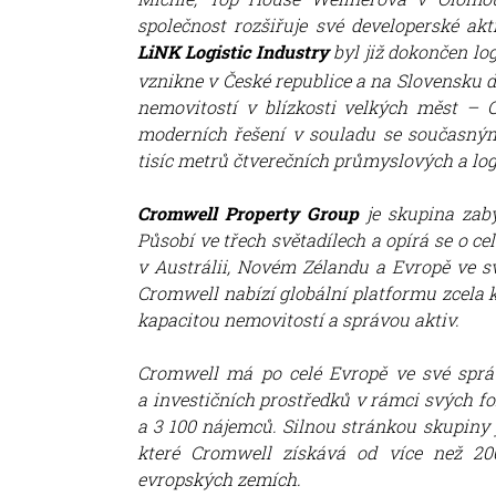
společnost rozšiřuje své developerské akt
LiNK Logistic Industry
byl již dokončen lo
vznikne v České republice a na Slovensku d
nemovitostí v blízkosti velkých měst – 
moderních řešení v souladu se současným
tisíc metrů čtverečních průmyslových a lo
Cromwell Property Group
je skupina zabý
Působí ve třech světadílech a opírá se o c
v Austrálii, Novém Zélandu a Evropě ve s
Cromwell nabízí globální platformu zcela 
kapacitou nemovitostí a správou aktiv.
Cromwell má po celé Evropě ve své správ
a investičních prostředků v rámci svých f
a 3 100 nájemců. Silnou stránkou skupiny 
které Cromwell získává od více než 20
evropských zemích.