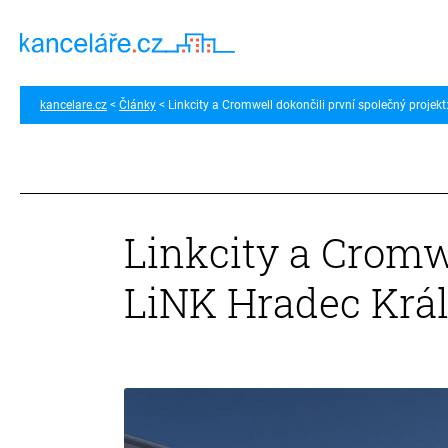
kancelare.cz
Články
Linkcity a Cromwell dokončili první společný projek
Linkcity a Cromwe
LiNK Hradec Krá