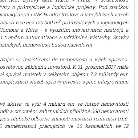
ivity o průmyslové a logistické projekty. Pod značkou
gistický areál LiNK Hradec Králové a v nejbližších letech
2
alších více než 170 000 m
průmyslových a logistických
Olomouc a Nitra - s využitím inovativních nástrojů a
 trendem automatizace a udržitelné výstavby. Stovky
gistických nemovitostí budou následovat.
vající se investicemi do nemovitostí a jejich správou.
elosvětovou základnu investorů. K 31. prosinci 2017 měla
vé správě majetek v celkovém objemu 7,3 miliardy eur.
komplexních služeb správy investic s plně integrovanou
ě aktiva ve výši 4 miliard eur ve formě nemovitostí
ondů a zmocnění, zahrnujících přibližně 260 nemovitostí
jsou hluboké odborné znalosti místních realitních trhů,
0 zaměstnanců pracujících ve 20 kancelářích ve 12