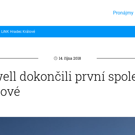
Pronájmy 
t: LiNK Hradec Králové
14. října 2018
ll dokončili první spol
lové