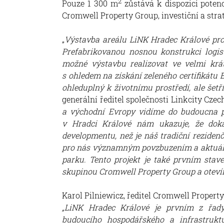
2
Pouze 1 300 m
zůstává k dispozici poten
Cromwell Property Group, investiční a strat
„
Výstavba areálu LiNK Hradec Králové pro
Prefabrikovanou nosnou konstrukci logis
možné výstavbu realizovat ve velmi krát
s ohledem na získání zeleného certifikátu
ohleduplný k životnímu prostředí, ale šetř
generální ředitel společnosti Linkcity Czech
a východní Evropy vidíme do budoucna pr
v Hradci Králové nám ukazuje, že dok
developmentu, než je náš tradiční reziden
pro nás významným povzbuzením a aktuálně
parku. Tento projekt je také prvním stav
skupinou Cromwell Property Group a otevír
Karol Pilniewicz, ředitel Cromwell Propert
„LiNK Hradec Králové je prvním z řady 
budoucího hospodářského a infrastrukt