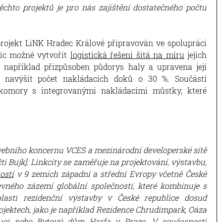
chto projektů je pro nás zajištění dostatečného počtu
 projekt LiNK Hradec Králové připravován ve spolupráci
víc možné vytvořit
logistická řešení šitá na míru
jejich
 například přizpůsoben půdorys haly a upravena její
 navýšit počet nakládacích doků o 30 %. Součástí
 komory s integrovanými nakládacími můstky, které
vebního koncernu VCES a mezinárodní developerské sítě
ti Bujk]. Linkcity se zaměřuje na projektování, výstavbu,
ostí
v 9 zemích západní a střední Evropy včetně České
vného zázemí globální společnosti, které kombinuje s
lasti rezidenční výstavby v České republice dosud
rojektech, jako je například Rezidence Chrudimpark, Oáza
uci nebo Bytový dům Harfa v Praze. V současnosti