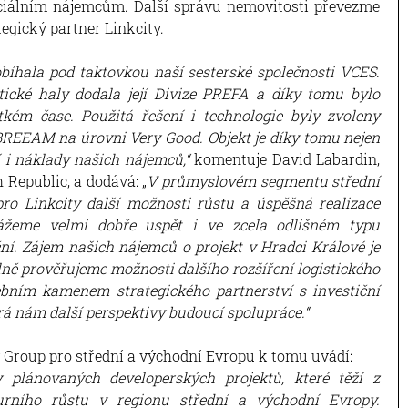
ciálním nájemcům. Další správu nemovitosti převezme
egický partner Linkcity.
bíhala pod taktovkou naší sesterské společnosti VCES.
tické haly dodala její Divize PREFA a díky tomu bylo
kém čase. Použitá řešení i technologie byly zvoleny
 BREEAM na úrovni Very Good. Objekt je díky tomu nejen
í i náklady našich nájemců,“
komentuje David Labardin,
 Republic, a dodává: „
V průmyslovém segmentu střední
o Linkcity další možnosti růstu a úspěšná realizace
ážeme velmi dobře uspět i ve zcela odlišném typu
ční. Zájem našich nájemců o projekt v Hradci Králové je
 prověřujeme možnosti dalšího rozšíření logistického
ebním kamenem strategického partnerství s investiční
á nám další perspektivy budoucí spolupráce.“
y Group pro střední a východní Evropu k tomu uvádí:
plánovaných developerských projektů, které těží z
urního růstu v regionu střední a východní Evropy.