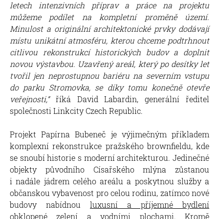
letech intenzivních příprav a práce na projektu
můžeme podílet na kompletní proměně území.
Minulost a originální architektonické prvky dodávají
místu unikátní atmosféru, kterou chceme podtrhnout
citlivou rekonstrukcí historických budov a doplnit
novou výstavbou.
Uzavřený areál, který po desítky let
tvořil jen neprostupnou bariéru na severním vstupu
do parku Stromovka, se díky tomu konečně otevře
veřejnosti,“
říká David Labardin, generální ředitel
společnosti Linkcity Czech Republic.
Projekt Papírna Bubeneč je výjimečným příkladem
komplexní rekonstrukce pražského brownfieldu, kde
se snoubí historie s moderní architekturou. Jedinečné
objekty původního Císařského mlýna zůstanou
i nadále jádrem celého areálu a poskytnou služby a
občanskou vybavenost pro celou rodinu, zatímco nové
budovy nabídnou
luxusní a příjemné bydlení
obklopené zelení
a vodními plochami. Kromě