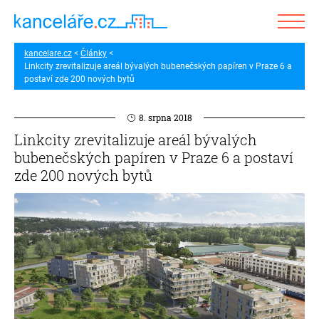
kancelare.cz
Články
Linkcity zrevitalizuje areál bývalých bubenečských papíren v Praze 6 a
postaví zde 200 nových bytů
8. srpna 2018
Linkcity zrevitalizuje areál bývalých
bubenečských papíren v Praze 6 a postaví
zde 200 nových bytů