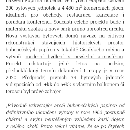
názvem Papírna Bubeneč ve čtyřech etapách celkem
2
200 bytových jednotek a 4 430 m
komerčních ploch,
ideálních pro obchody, restaurace, kanceláře i
pořádání konferencí.
Součástí celého projektu bude i
mateřská školka a nový park přímo uprostřed areálu.
Nová
výstavba bytových domů
naváže na citlivou
rekonstrukci stávajících historických prostor
bubenečských papíren v lokalitě Císařského mlýna a
vytvoří
moderní bydlení s nevšední atmosférou
.
Projekt odstartuje ještě letos na podzim,
předpokládaný termín dokončení 1. etapy je v roce
2020. Předprodej prvních 79 bytových jednotek
v dispozicích od 1+kk do 5+kk s vlastním balkonem či
terasou byl právě zahájen.
„
Původně vzkvétající areál bubenečských papíren od
definitivního ukončení výroby v roce 1962 postupně
chátral a svým neutěšeným vzhledem kazil dojem
z celého okolí. Proto velmi vítáme, že se po čtyřech