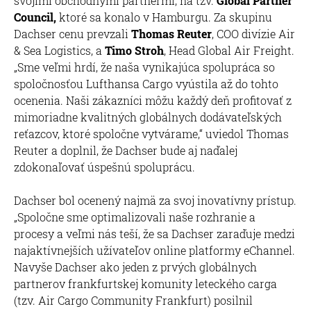
svojimi obchodnými partnermi, na tzv.
Global Partner
Council,
ktoré sa konalo v Hamburgu. Za skupinu
Dachser cenu prevzali
Thomas Reuter
, COO divízie Air
& Sea Logistics, a
Timo Stroh
, Head Global Air Freight.
„Sme veľmi hrdí, že naša vynikajúca spolupráca so
spoločnosťou Lufthansa Cargo vyústila až do tohto
ocenenia. Naši zákazníci môžu každý deň profitovať z
mimoriadne kvalitných globálnych dodávateľských
reťazcov, ktoré spoločne vytvárame,“ uviedol Thomas
Reuter a doplnil, že Dachser bude aj naďalej
zdokonaľovať úspešnú spoluprácu.
Dachser bol ocenený najmä za svoj inovatívny prístup.
„Spoločne sme optimalizovali naše rozhranie a
procesy a veľmi nás teší, že sa Dachser zaraďuje medzi
najaktívnejších užívateľov online platformy eChannel.
Navyše Dachser ako jeden z prvých globálnych
partnerov frankfurtskej komunity leteckého carga
(tzv. Air Cargo Community Frankfurt) posilnil