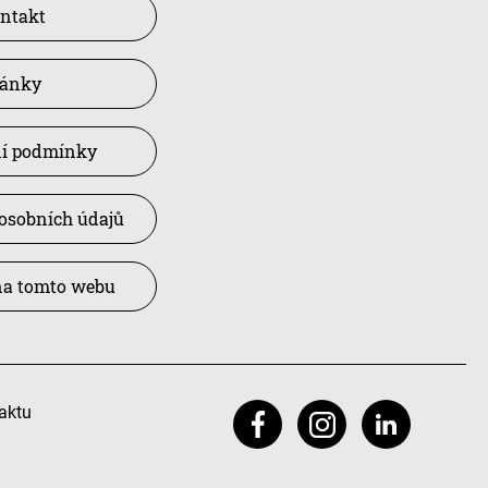
ntakt
lánky
í podmínky
osobních údajů
na tomto webu
aktu