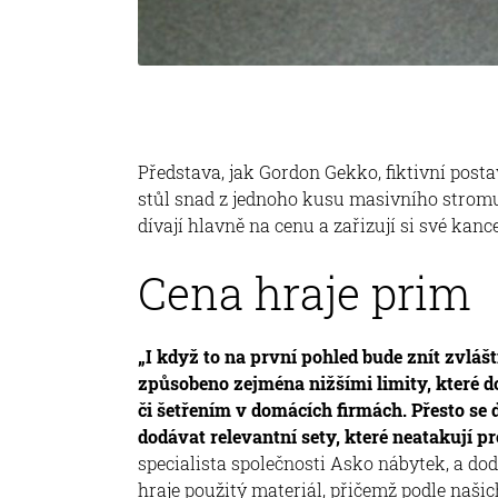
Představa, jak Gordon Gekko, fiktivní postav
stůl snad z jednoho kusu masivního stromu,
dívají hlavně na cenu a zařizují si své kanc
Cena hraje prim
„I když to na první pohled bude znít zvlášt
způsobeno zejména nižšími limity, které d
či šetřením v domácích firmách. Přesto se 
dodávat relevantní sety, které neatakují p
specialista společnosti Asko nábytek, a dod
hraje použitý materiál, přičemž podle našic