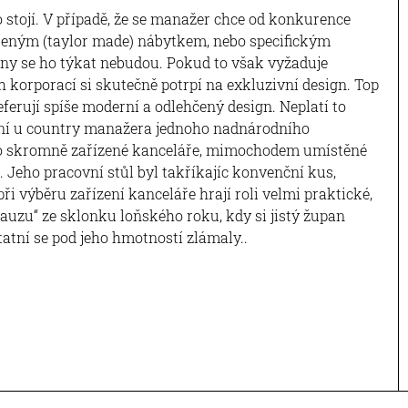
o stojí. V případě, že se manažer chce od konkurence
beným (taylor made) nábytkem, nebo specifickým
ny se ho týkat nebudou. Pokud to však vyžaduje
 korporací si skutečně potrpí na exkluzivní design. Top
erují spíše moderní a odlehčený design. Neplatí to
ání u country manažera jednoho nadnárodního
o skromně zařízené kanceláře, mimochodem umístěné
l. Jeho pracovní stůl byl takříkajíc konvenční kus,
ři výběru zařízení kanceláře hrají roli velmi praktické,
auzu“ ze sklonku loňského roku, kdy si jistý župan
tatní se pod jeho hmotností zlámaly..