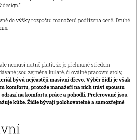
 design.“
hlavně do výšky rozpočtu manažerů podřízena ceně. Druhé
mie.
le nemusí nutně platit, že je přehnaně středem
dávané jsou zejména kulaté, či oválné pracovní stoly,
eriál bývá nejčastěji masivní dřevo. Výběr židlí je však
ím komfortu, protože manažeři na nich tráví spoustu
 odrazí na komfortu práce a pohodlí. Preferované jsou
ažuje kůže. Židle bývají polohovatelné a samozřejmě
ivní