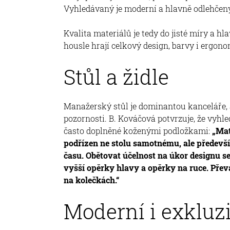
Vyhledávaný je moderní a hlavně odlehčený
Kvalita materiálů je tedy do jisté míry a 
housle hrají celkový design, barvy i ergono
Stůl a židle
Manažerský stůl je dominantou kanceláře, a
pozornosti. B. Kováčová potvrzuje, že vyhle
často doplněné koženými podložkami:
„Mat
podřízen ne stolu samotnému, ale předevš
času. Obětovat účelnost na úkor designu se
vyšší opěrky hlavy a opěrky na ruce. Přev
na kolečkách.“
Moderní i exkluz