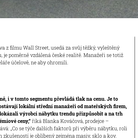
a z filmu Wall Street, usedá za svůj těžký, vyleštěný
 je poměrně vzdálená české realitě. Manažeři se totiž
eláře účelově, ne aby ohromili.
ně, i v tomto segmentu převládá tlak na cenu. Je to
ostávají lokální střední manažeři od mateřských firem,
dokázali výrobci nábytku trendu přizpůsobit a na trh
rémiové ceny,“
říká Blanka Kováčová, prodejce –
ává: „Co se týče dalších faktorů při výběru nábytku, roli
h zkušeností je oblíbený zejména masiv, sklo a kov.