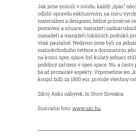
Jak jsme zmínili v úvodu, každý „špás“ něc
odlišit opravdu exkluzivním, na míru vyro
materiálem a designem, běžné průměrné ce
postavení a situace, manažeři nadnárodních
manažeři a manažeři lokálních podniků pref
však paušálně. Nedávno jsme byli na jedn
maloobchodního řetězce a dominantou jeh
na konci open space, byl kulatý jednací stů
podobný zařízení v open space. No, a často p
ba až prozaické aspekty. Vzpomeňme jen „k
koupil židli za 1800 eur, protože všechny os
Zdroj: Asko nábytek, In Store Slovakia
Ilustrační foto:
www.sxc.hu