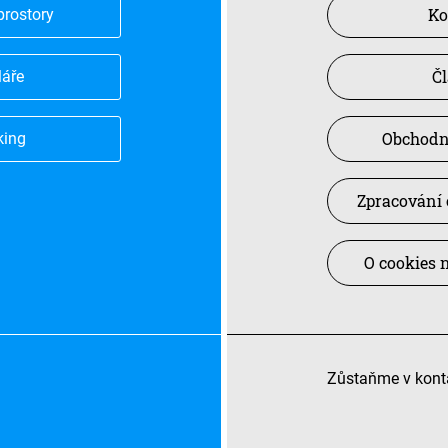
Ko
prostory
Č
láře
Obchodn
king
Zpracování 
O cookies 
Zůstaňme v kont