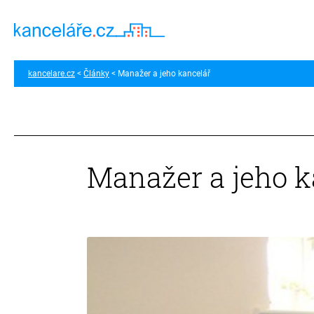
kancelare.cz
Články
Manažer a jeho kancelář
Manažer a jeho k