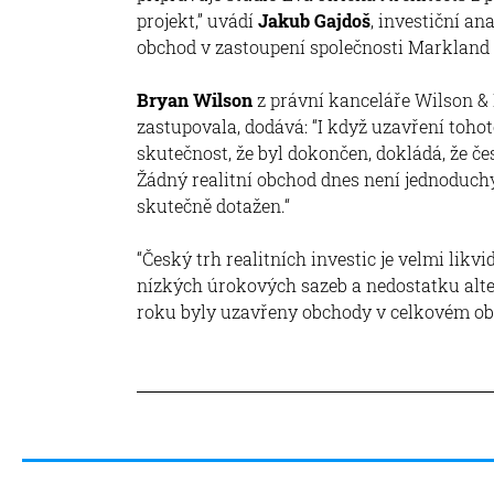
projekt,” uvádí
Jakub Gajdoš
, investiční an
obchod v zastoupení společnosti Markland
Bryan Wilson
z právní kanceláře Wilson & 
zastupovala, dodává: “I když uzavření toho
skutečnost, že byl dokončen, dokládá, že čes
Žádný realitní obchod dnes není jednoduchý
skutečně dotažen.“
“Český trh realitních investic je velmi lik
nízkých úrokových sazeb a nedostatku altern
roku byly uzavřeny obchody v celkovém ob