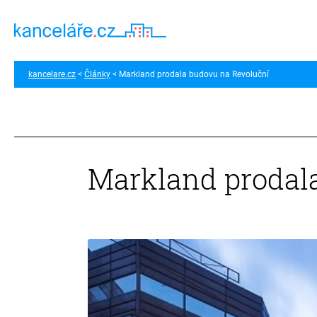
kancelare.cz
Články
Markland prodala budovu na Revoluční
Markland prodal