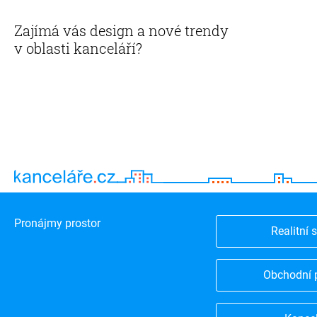
Zajímá vás design a nové trendy
v oblasti kanceláří?
Pronájmy prostor
Realitní 
Obchodní 