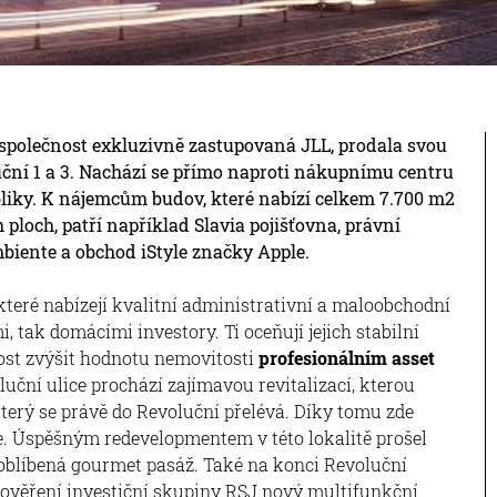
 společnost exkluzivně zastupovaná JLL, prodala svou
ční 1 a 3. Nachází se přímo naproti nákupnímu centru
bliky. K nájemcům budov, které nabízí celkem 7.700 m2
loch, patří například Slavia pojišťovna, právní
biente a obchod iStyle značky Apple.
které nabízejí kvalitní administrativní a maloobchodní
, tak domácími investory. Ti oceňují jejich stabilní
itost zvýšit hodnotu nemovitosti
profesionálním asset
luční ulice prochází zajímavou revitalizací, kterou
který se právě do Revoluční přelévá. Díky tomu zde
e. Úspěšným redevelopmentem v této lokalitě prošel
 oblíbená gourmet pasáž. Také na konci Revoluční
 pověření investiční skupiny RSJ nový multifunkční