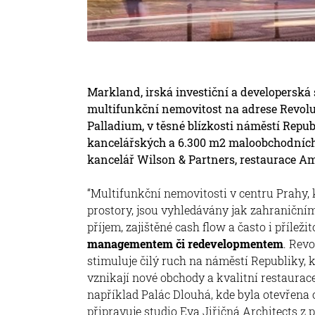
Markland, irská investiční a developerská
multifunkční nemovitost na adrese Revolu
Palladium, v těsné blízkosti náměstí Repu
kancelářských a 6.300 m2 maloobchodních p
kancelář Wilson & Partners, restaurace Am
“Multifunkční nemovitosti v centru Prahy, 
prostory, jsou vyhledávány jak zahraničními
příjem, zajištěné cash flow a často i přílež
managementem či redevelopmentem
. Revo
stimuluje čilý ruch na náměstí Republiky, 
vznikají nové obchody a kvalitní restaurac
například Palác Dlouhá, kde byla otevřena
připravuje studio Eva Jiřičná Architects z