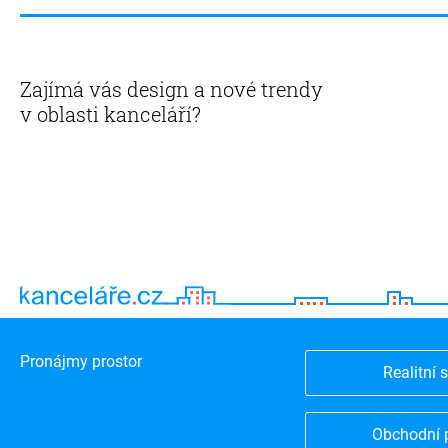
Zajímá vás design a nové trendy
v oblasti kanceláří?
Pronájmy prostor
Realitní 
Obchodní 