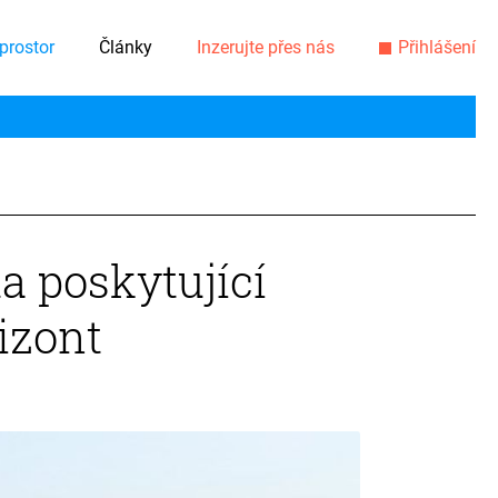
prostor
Články
Inzerujte přes nás
Přihlášení
a poskytující
rizont