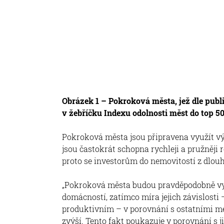
Obrázek 1 – Pokroková města, jež dle pub
v žebříčku Indexu odolnosti měst do top 50
Pokroková města jsou připravena využít v
jsou častokrát schopna rychleji a pružněji 
proto se investorům do nemovitostí z dlou
„Pokroková města budou pravděpodobně vy
domácností, zatímco míra jejich závislosti
produktivním – v porovnání s ostatními me
zvýší. Tento fakt poukazuje v porovnání s j