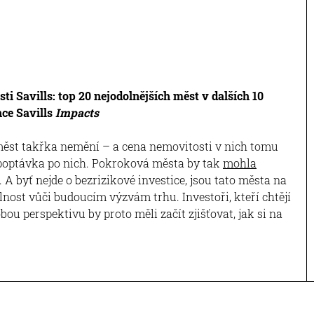
i Savills: top 20 nejodolnějších měst v dalších 10
ce Savills
Impacts
měst takřka nemění – a cena nemovitosti v nich tomu
 poptávka po nich. Pokroková města by tak
mohla
. A byť nejde o bezrizikové investice, jsou tato města na
olnost vůči budoucím výzvám trhu. Investoři, kteří chtějí
u perspektivu by proto měli začít zjišťovat, jak si na