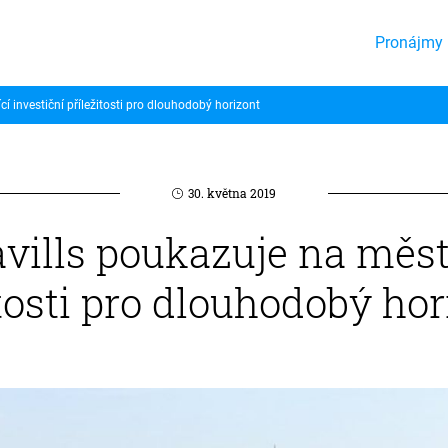
Pronájmy 
cí investiční příležitosti pro dlouhodobý horizont
30. května 2019
avills poukazuje na měst
itosti pro dlouhodobý ho