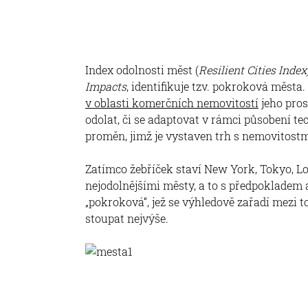
Index odolnosti měst (
Resilient Cities Index
Impacts
, identifikuje tzv. pokroková města
v oblasti komerčních nemovitostí
jeho pros
odolat, či se adaptovat v rámci působení 
proměn, jimž je vystaven trh s nemovitostmi
Zatímco žebříček staví New York, Tokyo, Lo
nejodolnějšími městy, a to s předpokladem 
„pokroková“, jež se výhledově zařadí mezi t
stoupat nejvýše.