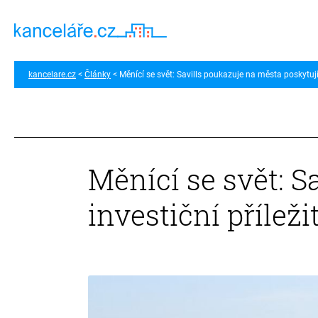
kancelare.cz
Články
Měnící se svět: Savills poukazuje na města poskytují
Měnící se svět: S
investiční přílež