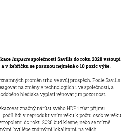
likace
Impacts
společnosti Savills do roku 2028 vstoupí
 a v žebříčku se posunou nejméně o 10 pozic výše.
ýznamných proměn trhu ve svůj prospěch. Podle Savills
reagovat na změny v technologiích i ve společnosti, a
hodobého hlediska vyplatí věnovat jim pozornost.
kazovat značný nárůst svého HDP i růst příjmu
 – podíl lidí v neproduktivním věku k počtu osob ve věku
tropolemi do roku 2028 buď klesne, nebo se mírně
inými, byť lépe známými lokalitami, na jejich