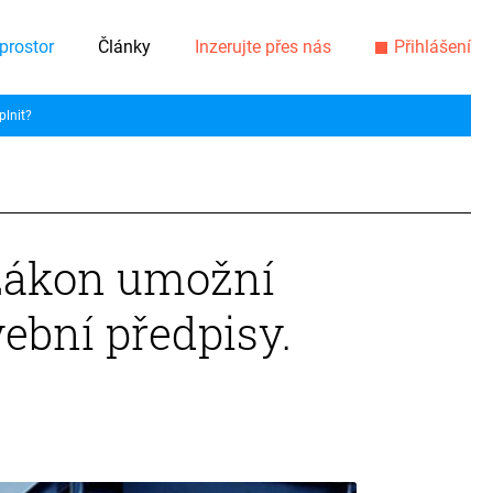
prostor
Články
Inzerujte přes nás
Přihlášení
plnit?
í zákon umožní
vební předpisy.