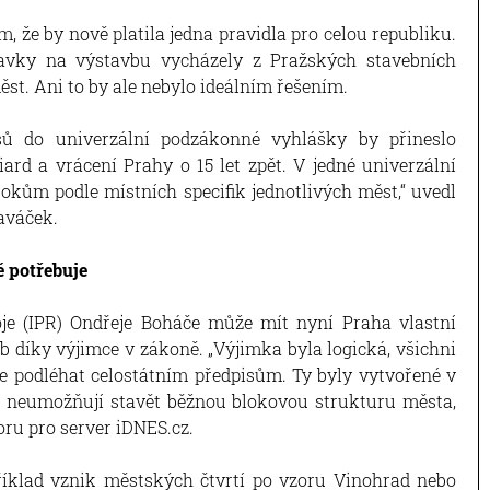
m, že by nově platila jedna pravidla pro celou republiku.
adavky na výstavbu vycházely z Pražských stavebních
st. Ani to by ale nebylo ideálním řešením.
sů do univerzální podzákonné vyhlášky by přineslo
liard a vrácení Prahy o 15 let zpět. V jedné univerzální
kům podle místních specifik jednotlivých měst,“ uvedl
aváček.
ě potřebuje
voje (IPR) Ondřeje Boháče může mít nyní Praha vlastní
b díky výjimce v zákoně. „Výjimka byla logická, všichni
že podléhat celostátním předpisům. Ty byly vytvořené v
oto neumožňují stavět běžnou blokovou strukturu města,
oru pro server iDNES.cz.
íklad vznik městských čtvrtí po vzoru Vinohrad nebo