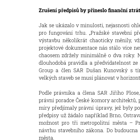
Zrušení předpisů by přineslo finanční ztrá
Jak se ukázalo v minulosti, nejasnosti oh
pro fungování trhu. „Pražské stavební př
výstavbu několikrát chaoticky měnily, v
projektové dokumentace nás stálo více ne
chaosem zdržely minimálně o dva roky. No
dlouhodobá pravidla a předvídatelnost ze 
Group a člen SAR Dušan Kunovský s tím,
velkých staveb se musí plánovat v horizontu
Podle právníka a člena SAR Jiřího Plose,
právní poradce České komory architektů, pl
míry předjímaly právní úpravy, jež byly p
předpisy už žádalo například Brno, Ostrava
možnost pro tři metropolitní města – P
návrhu stavebního zákona. Do budoucna by
města.