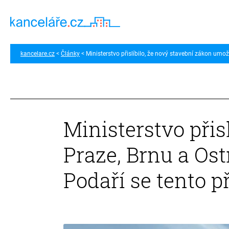
kancelare.cz
Články
Ministerstvo přislíbilo, že nový stavební zákon umožn
Ministerstvo přis
Praze, Brnu a Ost
Podaří se tento př