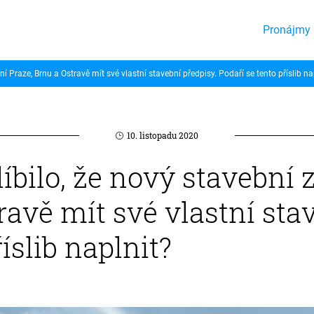
Pronájmy 
í Praze, Brnu a Ostravě mít své vlastní stavební předpisy. Podaří se tento příslib na
10. listopadu 2020
líbilo, že nový stavebn
ravě mít své vlastní sta
íslib naplnit?