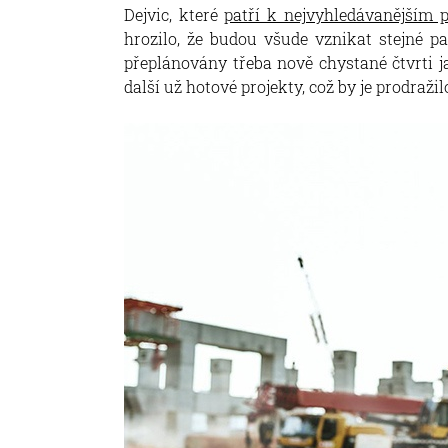
Dejvic, které
patří k nejvyhledávanějším p
hrozilo, že budou všude vznikat stejné pa
přeplánovány třeba nově chystané čtvrti j
další už hotové projekty, což by je prodražilo