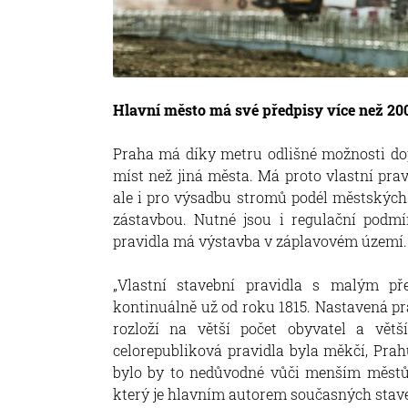
Hlavní město má své předpisy více než 200
Praha má díky metru odlišné možnosti do
míst než jiná města. Má proto vlastní pra
ale i pro výsadbu stromů podél městských 
zástavbou. Nutné jsou i regulační podm
pravidla má výstavba v záplavovém území.
„Vlastní stavební pravidla s malým p
kontinuálně už od roku 1815. Nastavená pra
rozloží na větší počet obyvatel a vět
celorepubliková pravidla byla měkčí, Prah
bylo by to nedůvodné vůči menším městům
který je hlavním autorem současných stav