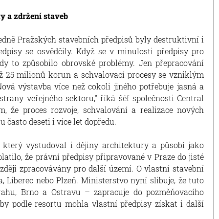
ty a zdržení staveb
ledně Pražských stavebních předpisů byly destruktivní i
edpisy se osvědčily. Když se v minulosti předpisy pro
ždy to způsobilo obrovské problémy. Jen přepracování
ž 25 milionů korun a schvalovací procesy se vzniklým
vá výstavba více než cokoli jiného potřebuje jasná a
strany veřejného sektoru," říká šéf společnosti Central
 že proces rozvoje, schvalování a realizace nových
 často deseti i více let dopředu.
 který vystudoval i dějiny architektury a působí jako
atilo, že právní předpisy připravované v Praze do jisté
ozději zpracovávány pro další území. O vlastní stavební
, Liberec nebo Plzeň. Ministerstvo nyní slibuje, že tuto
rahu, Brno a Ostravu – zapracuje do pozměňovacího
 podle resortu mohla vlastní předpisy získat i další