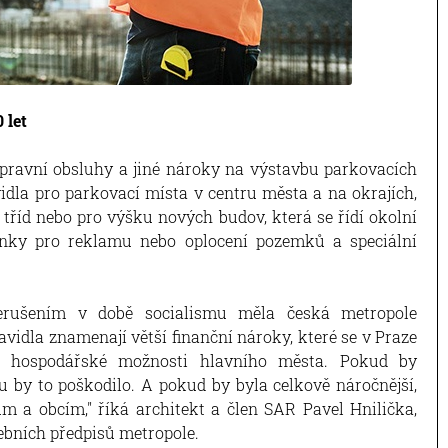
 let
pravní obsluhy a jiné nároky na výstavbu parkovacích
vidla pro parkovací místa v centru města a na okrajích,
tříd nebo pro výšku nových budov, která se řídí okolní
ínky pro reklamu nebo oplocení pozemků a speciální
řerušením v době socialismu měla česká metropole
vidla znamenají větší finanční nároky, které se v Praze
ší hospodářské možnosti hlavního města. Pokud by
u by to poškodilo. A pokud by byla celkově náročnější,
 a obcím," říká architekt a člen SAR Pavel Hnilička,
ebních předpisů metropole.