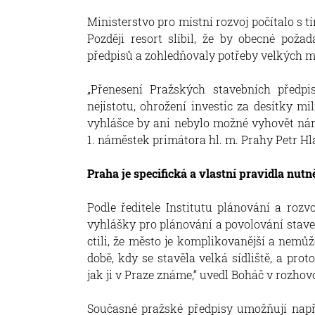
Ministerstvo pro místní rozvoj počítalo s tí
Později resort slíbil, že by obecné pož
předpisů a zohledňovaly potřeby velkých mě
„Přenesení Pražských stavebních předpi
nejistotu, ohrožení investic za desítky mi
vyhlášce by ani nebylo možné vyhovět náro
1. náměstek primátora hl. m. Prahy Petr Hl
Praha je specifická a vlastní pravidla nutn
Podle ředitele Institutu plánování a roz
vyhlášky pro plánování a povolování stave
ctili, že město je komplikovanější a nemů
době, kdy se stavěla velká sídliště, a pr
jak ji v Praze známe,“ uvedl Boháč v rozhov
Současné pražské předpisy umožňují např