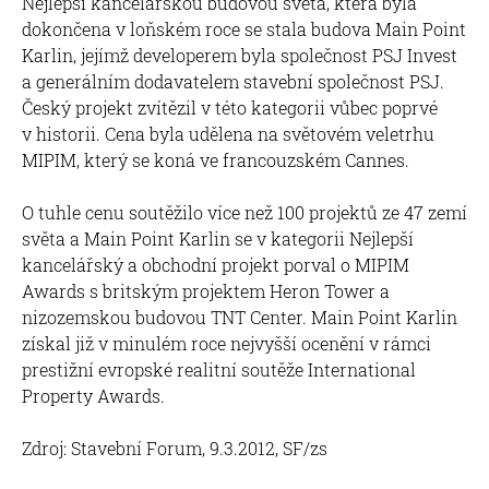
Nejlepší kancelářskou budovou světa, která byla
dokončena v loňském roce se stala budova Main Point
Karlin, jejímž developerem byla společnost PSJ Invest
a generálním dodavatelem stavební společnost PSJ.
Český projekt zvítězil v této kategorii vůbec poprvé
v historii. Cena byla udělena na světovém veletrhu
MIPIM, který se koná ve francouzském Cannes.
O tuhle cenu soutěžilo více než 100 projektů ze 47 zemí
světa a Main Point Karlin se v kategorii Nejlepší
kancelářský a obchodní projekt porval o MIPIM
Awards s britským projektem Heron Tower a
nizozemskou budovou TNT Center. Main Point Karlin
získal již v minulém roce nejvyšší ocenění v rámci
prestižní evropské realitní soutěže International
Property Awards.
Zdroj: Stavební Forum, 9.3.2012, SF/zs