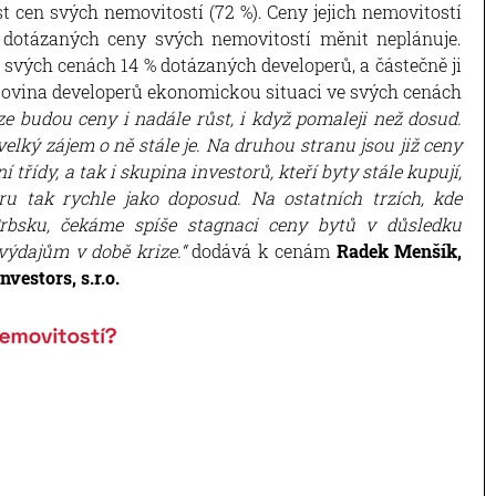
st cen svých nemovitostí (72 %). Ceny jejich nemovitostí
 dotázaných ceny svých nemovitostí měnit neplánuje.
 svých cenách 14 % dotázaných developerů, a částečně ji
lovina developerů ekonomickou situaci ve svých cenách
e budou ceny i nadále růst, i když pomaleji než dosud.
velký zájem o ně stále je. Na druhou stranu jsou již ceny
třídy, a tak i skupina investorů, kteří byty stále kupují,
ru tak rychle jako doposud. Na ostatních trzích, kde
rbsku, čekáme spíše stagnaci ceny bytů v důsledku
výdajům v době krize.“
dodává k cenám
Radek Menšík,
vestors, s.r.o.