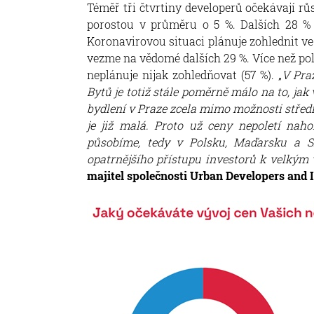
Téměř tři čtvrtiny developerů očekávají rů
porostou v průměru o 5 %. Dalších 28 %
Koronavirovou situaci plánuje zohlednit ve
vezme na vědomé dalších 29 %. Více než po
neplánuje nijak zohledňovat (57 %). „
V Praz
Bytů je totiž stále poměrně málo na to, jak 
bydlení v Praze zcela mimo možnosti střední 
je již malá. Proto už ceny nepoletí naho
působíme, tedy v Polsku, Maďarsku a S
opatrnějšího přístupu investorů k velkým 
majitel společnosti Urban Developers and In