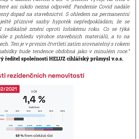
teré asi nikdo nezná odpověď. Pandemie Covid nadále
řesný dopad na stavebnictví. S ohledem na permanentní
eště příznivé sazby hypoték nepředpokládám, že se
1 radikálně změní oproti loňskému roku. Co se týká
íše z pohledu výrobce stavebních materiálů, a to na
ech. Ten je v prvním čtvrtletí zatím srovnatelný s rokem
 nabídky bude tendence obdobná jako v minulém roce.“
ý ředitel společnosti HELUZ cihlářský průmysl v.o.s.