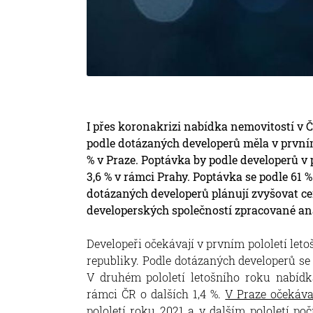
I přes koronakrizi nabídka nemovitostí v Č
podle dotázaných developerů měla v prvním p
% v Praze. Poptávka by podle developerů v 
3,6 % v rámci Prahy. Poptávka se podle 61 %
dotázaných developerů plánují zvyšovat cen
developerských společností zpracované ana
Developeři očekávají v prvním pololetí leto
republiky. Podle dotázaných developerů se
V druhém pololetí letošního roku nabídk
rámci ČR o dalších 1,4 %.
V Praze očekáva
pololetí roku 2021 a v dalším pololetí poč