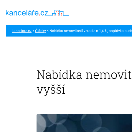
kancelare.cz
Články
Nabídka nemovitostí vzroste o 1,4 %, poptávka bude
Nabídka nemovitos
vyšší