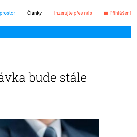
prostor
Články
Inzerujte přes nás
Přihlášení
távka bude stále