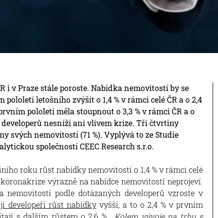
R i v Praze stále poroste. Nabídka nemovitostí by se
ololetí letošního zvýšit o 1,4 % v rámci celé ČR a o 2,4
prvním pololetí měla stoupnout o 3,3 % v rámci ČR a o
 developerů nesníží ani vlivem krize. Tři čtvrtiny
y svých nemovitostí (71 %). Vyplývá to ze Studie
lytickou společností CEEC Research s.r.o.
šního roku růst nabídky nemovitostí o 1,4 % v rámci celé
 koronakrize výrazně na nabídce nemovitostí neprojeví.
a nemovitostí podle dotázaných developerů vzroste v
jí developeři růst nabídky
vyšší, a to o 2,4 % v prvním
ítají s dalším růstem o 2,6 %.
„Kolem vývoje na trhu s