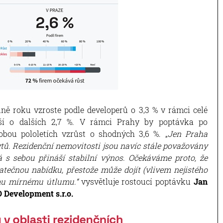
ně roku vzroste podle developerů o 3,3 % v rámci celé
ší o dalších 2,7 %. V rámci Prahy by poptávka po
bou pololetích vzrůst o shodných 3,6 %. „
Jen Praha
tů. Rezidenční nemovitosti jsou navíc stále považovány
rá s sebou přináší stabilní výnos. Očekáváme proto, že
tečnou nabídku, přestože může dojít (vlivem nejistého
ímu mírnému útlumu.“
vysvětluje rostoucí poptávku
Jan
D Development s.r.o.