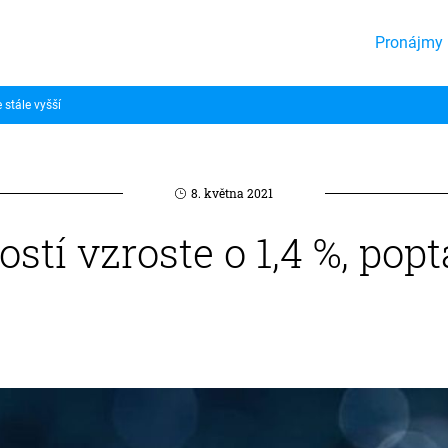
Pronájmy 
 stále vyšší
8. května 2021
tí vzroste o 1,4 %, pop