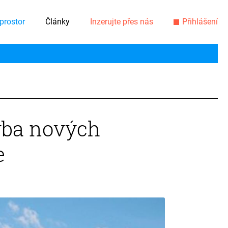
prostor
Články
Inzerujte přes nás
Přihlášení
vba nových
e