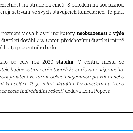
ezřetnost na straně nájemců. S ohledem na současnou
rují setrvání ve svých stávajících kancelářích. To platí
i nezměnily dva hlavní indikátory:
neobsazenost
a
výše
. čtvrtletí dosáhl 7 %. Oproti předchozímu čtvrtletí mírně
šil o 1,5 procentního bodu.
alo po celý rok 2020
stabilní
. V centru města se
itelé budov zatím nepřistoupili ke snižování nájemného.
onajímatelů ve formě delších nájemních prázdnin nebo
 kanceláří. To je velmi aktuální. I s ohledem na trend
ce zcela individuální řešení,“
dodává Lena Popova.