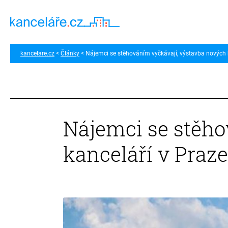
kancelare.cz
Články
Nájemci se stěhováním vyčkávají, výstavba nových 
Nájemci se stěho
kanceláří v Praz