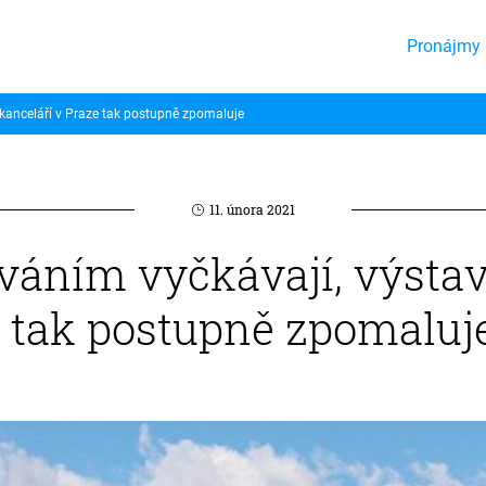
Pronájmy 
kanceláří v Praze tak postupně zpomaluje
11. února 2021
váním vyčkávají, výsta
e tak postupně zpomaluj