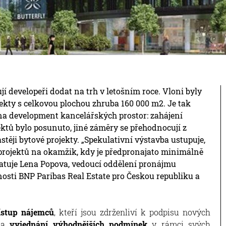
 developeři dodat na trh v letošním roce. Vloni byly
ty s celkovou plochou zhruba 160 000 m2. Je tak
 na development kancelářských prostor: zahájení
ktů bylo posunuto, jiné záměry se přehodnocují z
stěji bytové projekty. „Spekulativní výstavba ustupuje,
í projektů na okamžik, kdy je předpronajato minimálně
tatuje Lena Popova, vedoucí oddělení pronájmu
osti BNP Paribas Real Estate pro Českou republiku a
ístup nájemců
, kteří jsou zdrženliví k podpisu nových
 na
vyjednání výhodnějších podmínek
v rámci svých