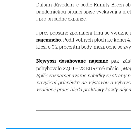
Dalším důvodem je podle Kamily Breen ob
pandemickou situaci spíše vyčkávají a prefe
i pro případné expanze.
I přes popsané zpomalení trhu se výrazněj
nájemného
. Podíl volných ploch ke konci 4
klesl o 0,2 procentní body, meziročně se zvý
Nejvyšší dosahované nájemné
pak zůst
2
pohybovalo 22,50 – 23 EUR/m
/měsíc.
„Maj
Spíše zaznamenáváme pobídky ze strany pr
navýšení příspěvků na výstavbu a vybavení
vzdálené práce hledá prakticky každý nájem