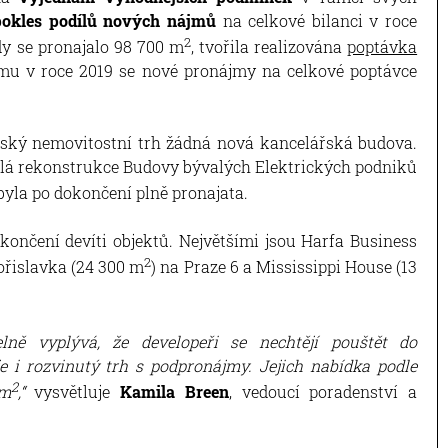
okles podílů nových nájmů
na celkové bilanci v roce
2
dy se pronajalo 98 700 m
, tvořila realizována
poptávka
mu v roce 2019 se nové pronájmy na celkové poptávce
žský nemovitostní trh žádná nová kancelářská budova.
áhlá rekonstrukce Budovy bývalých Elektrických podniků
 byla po dokončení plně pronajata.
ončení devíti objektů. Největšími jsou Harfa Business
2
ořislavka (24 300 m
) na Praze 6 a Mississippi House (13
lně vyplývá, že developeři se nechtějí pouštět do
e i rozvinutý trh s podpronájmy. Jejich nabídka podle
2
 m
,“
vysvětluje
Kamila Breen
, vedoucí poradenství a