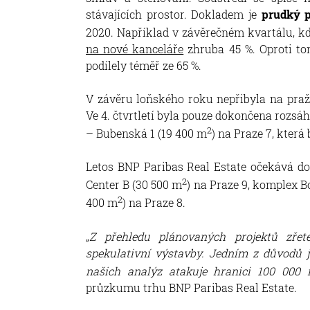
stávajících prostor. Dokladem je
prudký p
2020. Například v závěrečném kvartálu, k
na nové kanceláře
zhruba 45 %. Oproti to
podílely téměř ze 65 %.
V závěru loňského roku nepřibyla na pra
Ve 4. čtvrtletí byla pouze dokončena rozs
2
– Bubenská 1 (19 400 m
) na Praze 7, která
Letos BNP Paribas Real Estate očekává dok
2
Center B (30 500 m
) na Praze 9, komplex B
2
400 m
) na Praze 8.
„
Z přehledu plánovaných projektů zřete
spekulativní výstavby. Jedním z důvodů j
našich analýz atakuje hranici 100 000
průzkumu trhu BNP Paribas Real Estate.