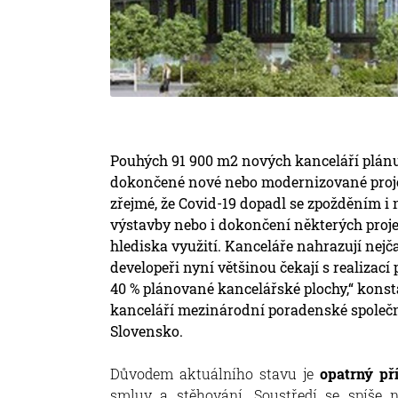
Pouhých 91 900 m2 nových kanceláří plánují
dokončené nové nebo modernizované projek
zřejmé, že Covid-19 dopadl se zpožděním i
výstavby nebo i dokončení některých proje
hlediska využití. Kanceláře nahrazují nejča
developeři nyní většinou čekají s realizac
40 % plánované kancelářské plochy,“ kons
kanceláří mezinárodní poradenské společn
Slovensko.
Důvodem aktuálního stavu je
opatrný př
smluv a stěhování. Soustředí se spíše