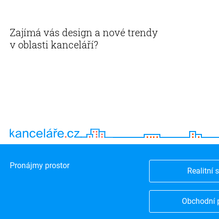
Zajímá vás design a nové trendy
v oblasti kanceláří?
Pronájmy prostor
Realitní 
Obchodní 