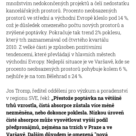
množstvím nedokončených projektů a čelí nedostatku
kancelářských prostorů. Procento neobsazených
prostorů ve střední a východní Evropě kleslo pod 14 %,
což je důsledek omezeného počtu nových prostorů a
zvýšené poptávky. Pokračuje tak trend 2% poklesu,
který trh zaznamenával od čtvrtého kvartálu
2010. Z velké části je způsoben pozitivními
tendencemi, které převládají v hlavních městech
východní Evropy. Nejlepší situace je ve Varšavě, kde se
procento neobsazených prostorů pohybuje kolem 6 %,
nejhůře je na tom Bělehrad s 24 %.
Jos Tromp, ředitel oddělení pro výzkum a poradenství
v regionu SVE, řekl:
„Přestože poptávka na většině
trhů vzrostla, čistá absorpce zůstala více méně
nezměněna, nebo dokonce poklesla. Nízkou úroveň
čisté absorpce může vysvětlovat vyšší podíl
předpronájmů, zejména na trzích v Praze a ve
Varšavě. Dalším důvodem je omezená "nová