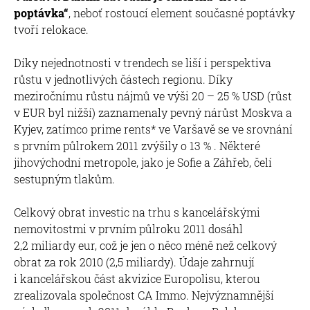
poptávka“
, neboť rostoucí element současné poptávky
tvoří relokace.
Díky nejednotnosti v trendech se liší i perspektiva
růstu v jednotlivých částech regionu. Díky
meziročnímu růstu nájmů ve výši 20 – 25 % USD (růst
v EUR byl nižší) zaznamenaly pevný nárůst Moskva a
Kyjev, zatímco prime rents* ve Varšavě se ve srovnání
s prvním půlrokem 2011 zvýšily o 13 % . Některé
jihovýchodní metropole, jako je Sofie a Záhřeb, čelí
sestupným tlakům.
Celkový obrat investic na trhu s kancelářskými
nemovitostmi v prvním půlroku 2011 dosáhl
2,2 miliardy eur, což je jen o něco méně než celkový
obrat za rok 2010 (2,5 miliardy). Údaje zahrnují
i kancelářskou část akvizice Europolisu, kterou
zrealizovala společnost CA Immo. Nejvýznamnější