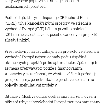
Díky zvýšené poptávce se snižuje procento
neobsazených prostorů.
Podle údajů, kterými disponuje CB Richard Ellis
(CBRE), trh s kancelářskými prostory ve střední a
východní Evropě (SVE) během prvního pololetí
2011 mírně vzrostl, avšak počet ukončených projektů
zůstává nízký.
Přes nedávný nárůst zahájených projektů ve střední a
východní Evropě nejsou odhady počtu úspěšně
ukončených projektů příliš optimistické. Způsobují to
zejména přetrvávající potíže s financováním.
A navzdory skutečnosti, že většina věřitelů požaduje
předpronájmy, po několikaleté přestávce se na trhu
objevily spekulativní projekty.
Situace v Moskvě odráží očekávaná nařízení, ovšem
některé trhy v jihovýchodní Evropě jsou poznamenány