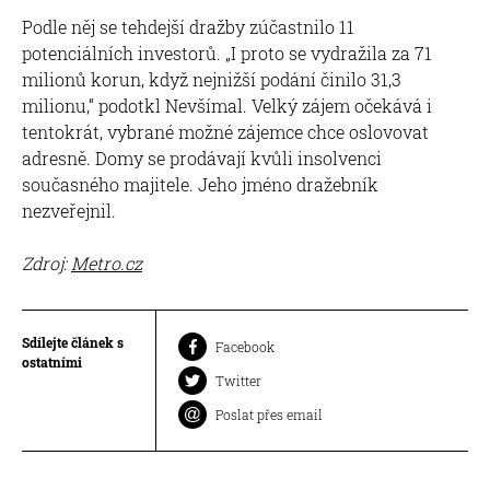
Podle něj se tehdejší dražby zúčastnilo 11
potenciálních investorů. „I proto se vydražila za 71
milionů korun, když nejnižší podání činilo 31,3
milionu,“ podotkl Nevšímal. Velký zájem očekává i
tentokrát, vybrané možné zájemce chce oslovovat
adresně. Domy se prodávají kvůli insolvenci
současného majitele. Jeho jméno dražebník
nezveřejnil.
Zdroj:
Metro.cz
Sdílejte článek s
Facebook
ostatními
Twitter
Poslat přes email