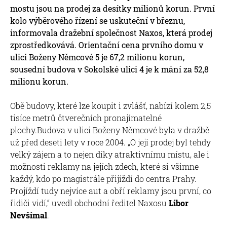
mostu jsou na prodej za desítky milionů korun. První
kolo výběrového řízení se uskuteční v březnu,
informovala dražební společnost Naxos, která prodej
zprostředkovává. Orientační cena prvního domu v
ulici Boženy Němcové 5 je 67,2 milionu korun,
sousední budova v Sokolské ulici 4 je k mání za 52,8
milionu korun.
Obě budovy, které lze koupit i zvlášť, nabízí kolem 2,5
tisíce metrů čtverečních pronajímatelné
plochy.Budova v ulici Boženy Němcové byla v dražbě
už před deseti lety v roce 2004. „O její prodej byl tehdy
velký zájem a to nejen díky atraktivnímu místu, ale i
možnosti reklamy na jejích zdech, které si všimne
každý, kdo po magistrále přijíždí do centra Prahy.
Projíždí tudy nejvíce aut a obří reklamy jsou první, co
řidiči vidí,“ uvedl obchodní ředitel Naxosu
Libor
Nevšímal
.