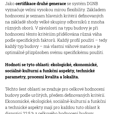
Jako
certifikace druhé generace
se systém DGNB
vyznačuje velmi vysokou mírou flexibility. Základem
hodnocení je seznam hlavních kritérií definovaných
na základě shody velké skupiny odborníků z mnoha
různých oborů. V závislosti na typu budovy je při
hodnocení těmto kritériím přidělována různá váha
podle specifických faktorů. Každý profil použití – tedy
každý typ budovy – má vlastní váhové matice a je
optimálně přizpůsoben svému specifickému použití.
Hodnotí se tyto oblasti: ekologické, ekonomické,
sociálně-kulturní a funkční aspekty, technické
parametry, procesní kvalita a lokalita.
Těchto šest oblastí se zvažuje pro celkové hodnocení
budovy podle určitých, předem definovaných kritérií.
Ekonomické, ekologické, sociálně-kulturní a funkční
a technické aspekty mají pro každou tuto oblast k
dispozici 22,5 % z celkového hodnocení budovy.