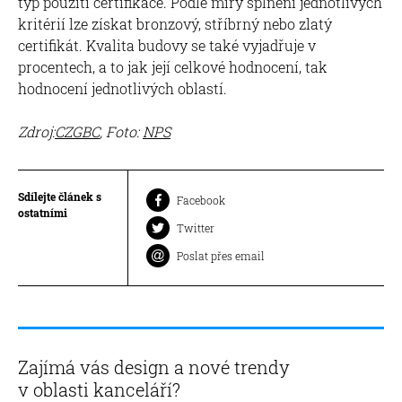
typ použití certifikace. Podle míry splnění jednotlivých
kritérií lze získat bronzový, stříbrný nebo zlatý
certifikát. Kvalita budovy se také vyjadřuje v
procentech, a to jak její celkové hodnocení, tak
hodnocení jednotlivých oblastí.
Zdroj:
CZGBC
, Foto:
NPS
Sdílejte článek s
Facebook
ostatními
Twitter
Poslat přes email
Zajímá vás design a nové trendy
v oblasti kanceláří?