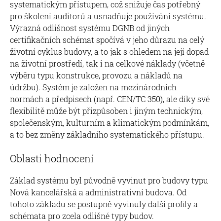
systematickým přístupem, což snižuje čas potřebný
pro školení auditorů a usnadňuje používání systému.
Výrazná odlišnost systému DGNB od jiných
certifikačních schémat spočívá v jeho důrazu na celý
životní cyklus budovy, a to jak s ohledem na její dopad
na životní prostředí, tak i na celkové náklady (včetně
výběru typu konstrukce, provozu a nákladů na
údržbu). Systém je založen na mezinárodních
normách a předpisech (např. CEN/TC 350), ale díky své
flexibilitě může být přizpůsoben i jiným technickým,
společenským, kulturním a klimatickým podmínkám,
a to bez změny základního systematického přístupu.
Oblasti hodnocení
Základ systému byl původně vyvinut pro budovy typu
Nová kancelářská a administrativní budova. Od
tohoto základu se postupně vyvinuly další profily a
schémata pro zcela odlišné typy budov.