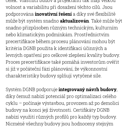
celek. Vlastníci budov a projektanti tak mají velkou
volnost a variabilitu při dosažení těchto cílů. Jsou
podporována
inovativní řešení
a díky své flexibilitě
může být systém snadno
aktualizován
. Také může být
snadno přizpůsoben různým technickým, kulturním
nebo klimatickým podmínkám. Prostřednictvím
precertifikace během procesu plánování mohou být
kritéria DGNB použita k identifikaci účinných a
levných opatření pro celkové zlepšení kvality budovy.
Proces precertifikace také pomáhá investorům ověřit
si již v počáteční fázi plánování, že výkonnostní
charakteristiky budovy splňují vytyčené síle.
Systém DGNB podporuje
integrovaný návrh budovy
,
díky čemuž nabízí potenciál pro optimalizaci celého
cyklu – počínaje výstavbou, provozem až po demolici
budovy na konci její životnosti. Certifikáty DGNB
nabízí využití různých profilů pro každý typ budovy.
Nicméně všechny budovy jsou hodnoceny stejným