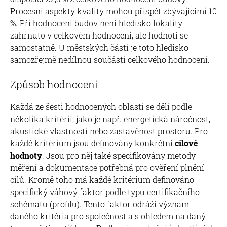
Procesní aspekty kvality mohou přispět zbývajícími 10
%. Při hodnocení budov není hledisko lokality
zahrnuto v celkovém hodnocení, ale hodnotí se
samostatně. U městských částí je toto hledisko
samozřejmě nedílnou součástí celkového hodnocení.
Způsob hodnocení
Každá ze šesti hodnocených oblastí se dělí podle
několika kritérií, jako je např. energetická náročnost,
akustické vlastnosti nebo zastavěnost prostoru. Pro
každé kritérium jsou definovány konkrétní
cílové
hodnoty
. Jsou pro něj také specifikovány metody
měření a dokumentace potřebná pro ověření plnění
cílů. Kromě toho má každé kritérium definováno
specifický váhový faktor podle typu certifikačního
schématu (profilu). Tento faktor odráží význam
daného kritéria pro společnost a s ohledem na daný