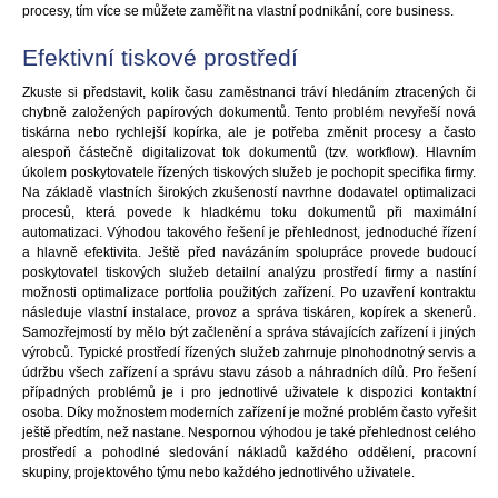
procesy, tím více se můžete zaměřit na vlastní podnikání, core business.
Efektivní tiskové prostředí
Zkuste si představit, kolik času zaměstnanci tráví hledáním ztracených či
chybně založených papírových dokumentů. Tento problém nevyřeší nová
tiskárna nebo rychlejší kopírka, ale je potřeba změnit procesy a často
alespoň částečně digitalizovat tok dokumentů (tzv. workflow). Hlavním
úkolem poskytovatele řízených tiskových služeb je pochopit specifika firmy.
Na základě vlastních širokých zkušeností navrhne dodavatel optimalizaci
procesů, která povede k hladkému toku dokumentů při maximální
automatizaci. Výhodou takového řešení je přehlednost, jednoduché řízení
a hlavně efektivita. Ještě před navázáním spolupráce provede budoucí
poskytovatel tiskových služeb detailní analýzu prostředí firmy a nastíní
možnosti optimalizace portfolia použitých zařízení. Po uzavření kontraktu
následuje vlastní instalace, provoz a správa tiskáren, kopírek a skenerů.
Samozřejmostí by mělo být začlenění a správa stávajících zařízení i jiných
výrobců. Typické prostředí řízených služeb zahrnuje plnohodnotný servis a
údržbu všech zařízení a správu stavu zásob a náhradních dílů. Pro řešení
případných problémů je i pro jednotlivé uživatele k dispozici kontaktní
osoba. Díky možnostem moderních zařízení je možné problém často vyřešit
ještě předtím, než nastane. Nespornou výhodou je také přehlednost celého
prostředí a pohodlné sledování nákladů každého oddělení, pracovní
skupiny, projektového týmu nebo každého jednotlivého uživatele.