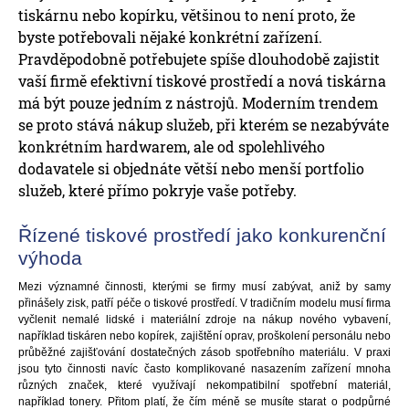
tiskárnu nebo kopírku, většinou to není proto, že
byste potřebovali nějaké konkrétní zařízení.
Pravděpodobně potřebujete spíše dlouhodobě zajistit
vaší firmě efektivní tiskové prostředí a nová tiskárna
má být pouze jedním z nástrojů. Moderním trendem
se proto stává nákup služeb, při kterém se nezabýváte
konkrétním hardwarem, ale od spolehlivého
dodavatele si objednáte větší nebo menší portfolio
služeb, které přímo pokryje vaše potřeby.
Řízené tiskové prostředí jako konkurenční
výhoda
Mezi významné činnosti, kterými se firmy musí zabývat, aniž by samy
přinášely zisk, patří péče o tiskové prostředí. V tradičním modelu musí firma
vyčlenit nemalé lidské i materiální zdroje na nákup nového vybavení,
například tiskáren nebo kopírek, zajištění oprav, proškolení personálu nebo
průběžné zajišťování dostatečných zásob spotřebního materiálu. V praxi
jsou tyto činnosti navíc často komplikované nasazením zařízení mnoha
různých značek, které využívají nekompatibilní spotřební materiál,
například tonery. Přitom platí, že čím méně se musíte starat o podpůrné