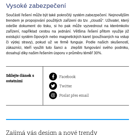
Vysoké zabezpečení
Součástí řešení může být také pokročilý systém zabezpečení. Nejnovějším
trendem je propojování použitých zařízení do tzv. „cloudů“. Uživatel, který
odešle dokument do tisku, si ho pak může vyzvednout na kterémkoliv
zařízení, například cestou na jednání. Většina řešení přitom využije již
existující systém čipových nebo magnetických karet (používaných na vstup
či výdej stravy), pokud už ve firmě funguje. Podle našich skušeností,
zákazníci, kteří využili tuto šanci a zlepšili fungování svého podniku,
dosahují díky našim řešením úsporu v průměru téměř 30%.
Sdílejte článek s
Facebook
ostatními
Twitter
Poslat přes email
Zajímá vás design a nové trendy