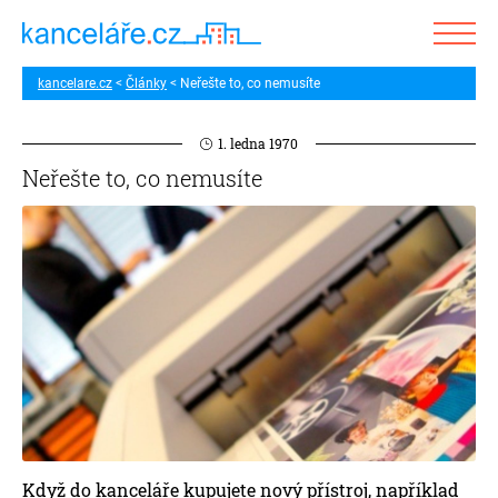
kancelare.cz
Články
Neřešte to, co nemusíte
1. ledna 1970
Neřešte to, co nemusíte
Když do kanceláře kupujete nový přístroj, například