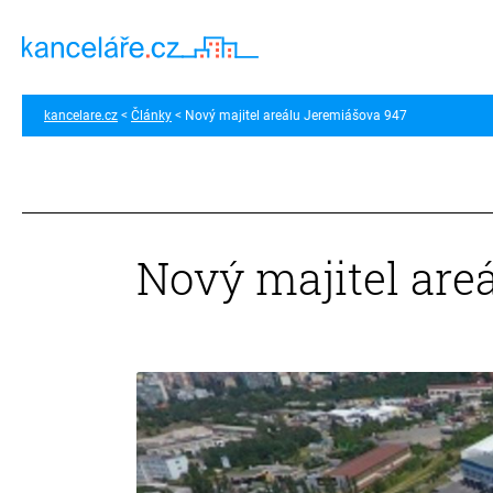
kancelare.cz
Články
Nový majitel areálu Jeremiášova 947
Nový majitel are