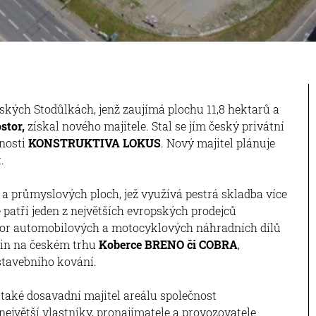
ských Stodůlkách, jenž zaujímá plochu 11,8 hektarů a
stor,
získal nového majitele. Stal se jím český privátní
nosti
KONSTRUKTIVA LOKUS
. Nový majitel plánuje
.
a průmyslových ploch, jež využívá pestrá skladba více
 patří jeden z největších evropských prodejců
utor automobilových a motocyklových náhradních dílů
tin na českém trhu
Koberce BRENO či COBRA
,
stavebního kování.
 také dosavadní majitel areálu společnost
jvětší vlastníky, pronajímatele a provozovatele