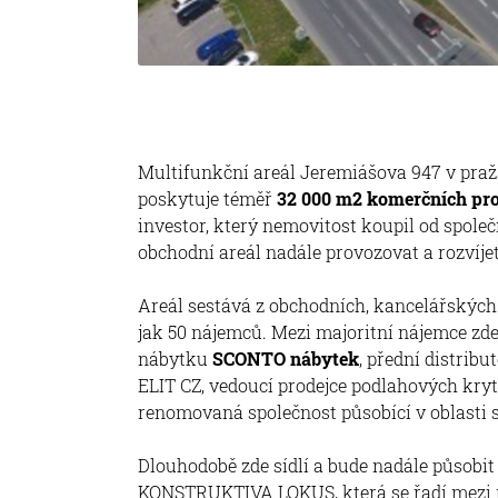
Multifunkční areál Jeremiášova 947 v praž
poskytuje téměř
32 000 m2 komerčních pro
investor, který nemovitost koupil od společ
obchodní areál nadále provozovat a rozvíjet
Areál sestává z obchodních, kancelářských 
jak 50 nájemců. Mezi majoritní nájemce zde
nábytku
SCONTO nábytek
, přední distrib
ELIT CZ, vedoucí prodejce podlahových kry
renomovaná společnost působící v oblasti 
Dlouhodobě zde sídlí a bude nadále působit
KONSTRUKTIVA LOKUS, která se řadí mezi ne